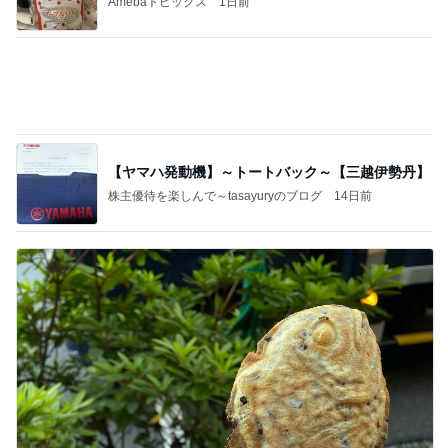
Amebaトピックス
9時間前
あいのりクロ 図々しい人って、こういう人？
勝手に考察
2日前
販売場所で内容が違うハッピーバッグ
Amebaトピックス
1日前
夢見さんから 揺れが激しく注意していましょう❗️
マリアオフィシャルブログ「ひむかの風にさそわれ
8日前
て」Powered by Ameba