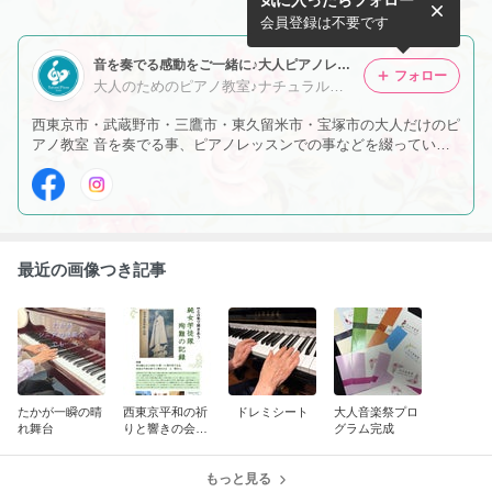
気に入ったらフォロー
野市にて大人ピアノ交流会
❗️
会員登録は不要です
音を奏でる感動をご一緒に♪大人ピアノレッスン♪ナチュラルピアノスタジオ
フォロー
大人のためのピアノ教室♪ナチュラルピアノスタジオ♪村上明子
西東京市・武蔵野市・三鷹市・東久留米市・宝塚市の大人だけのピ
アノ教室 音を奏でる事、ピアノレッスンでの事などを綴っていま
す♪ 音楽とともに心あたたまる時間をご一緒に
最近の画像つき記事
たかが一瞬の晴
西東京平和の祈
ドレミシート
大人音楽祭プロ
れ舞台
りと響きの会〜
グラム完成
公演
もっと見る