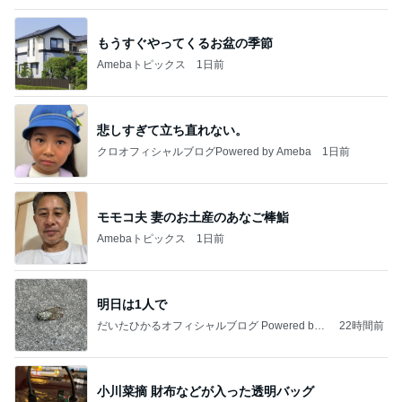
何でかな？何でだろ？
11日前
嫁さんに却下されたびくドンのお勧め
Amebaトピックス
2日前
記事を読む
あちこちに出現した蝉の穴と抜け殻