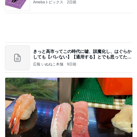
Amebaトピックス
1日前
今週から停電が始まる?! 片山さつき大臣の警告がE
BS、RV、そしてGESARA宣言が⁈
心の道標【旧：ヤ～ベェのブログ】
4時間前
お金の無駄と考え夫抜きで映画
Amebaトピックス
17時間前
20260803 鬼郁隊4人衆で中ちゃん釣行 写メ
中ちゃんのブログ
1日前