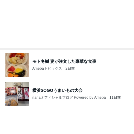
モモコ夫 妻のお土産のあなご棒鮨
Amebaトピックス
1日前
明日は1人で
だいたひかるオフィシャルブログ Powered by
22時間前
Ameba
小川菜摘 財布などが入った透明バッグ
Amebaトピックス
2日前
2026/07/28(K) 4本