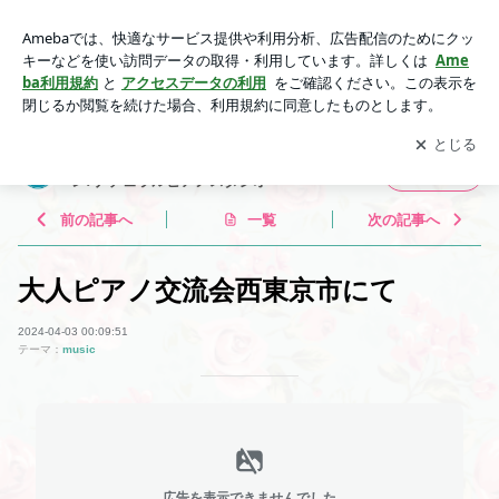
大人ピアノ交流会西東京市にて | 音を奏でる感動をご一緒に♪
大人ピアノレッスン♪ナチュラルピアノスタジオ
アプリをダウンロードして
ブログの更新通知
を受け取りまし
開く
ょう。
音を奏でる感動をご一緒に♪大人ピアノレッス
フォロー
ン♪ナチュラルピアノスタジオ
前の記事へ
一覧
次の記事へ
大人ピアノ交流会西東京市にて
2024-04-03 00:09:51
テーマ：
music
広告を表示できませんでした