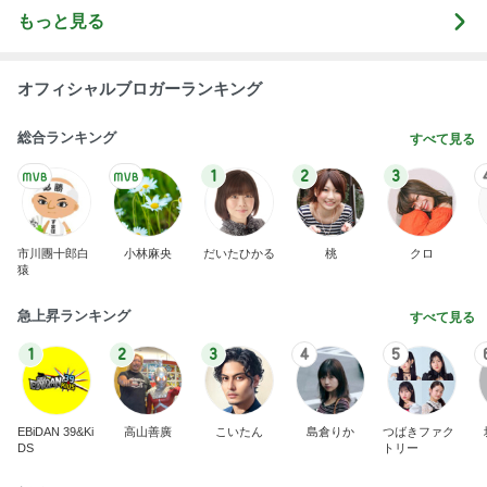
市川團十郎白
小林麻央
だいたひかる
桃
クロ
猿
急上昇ランキング
すべて見る
1
2
3
4
5
EBiDAN 39&Ki
高山善廣
こいたん
島倉りか
つばきファク
DS
トリー
新登場ランキング
すべて見る
1
2
3
4
5
BEYOOOOO
島倉りか
ゆうこりん
石 安伊
蒼井心音
NDS