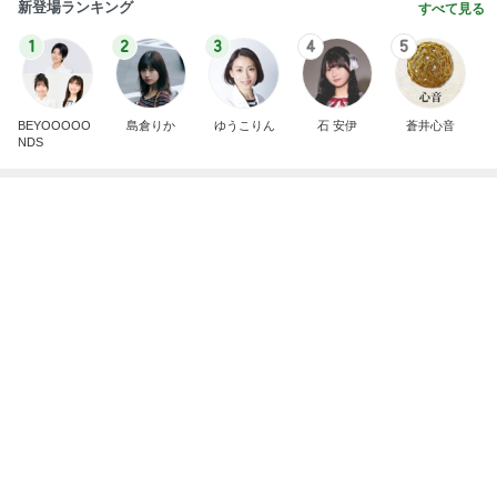
モト冬樹 妻が注文した豪華な食事
Amebaトピックス
2日前
横浜SOGOうまいもの大会
nanaオフィシャルブログ Powered by Ameba
11日前
もうすぐやってくるお盆の季節
Amebaトピックス
1日前
悲しすぎて立ち直れない。
クロオフィシャルブログPowered by Ameba
1日前