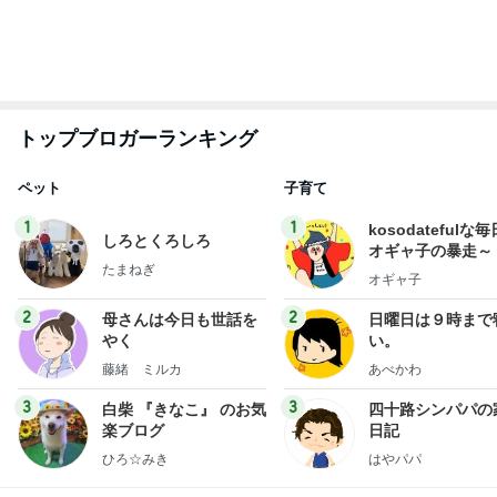
1
1
kosodatefulな毎
しろとくろしろ
オギャ子の暴走～
たまねぎ
オギャ子
2
2
母さんは今日も世話を
日曜日は９時まで
やく
い。
藤緒 ミルカ
あべかわ
3
3
白柴 『きなこ』 のお気
四十路シンパパの
楽ブログ
日記
ひろ☆みき
はやパパ
もっと見る
オフィシャルブロガーランキング
総合ランキング
すべて見る
1
2
3