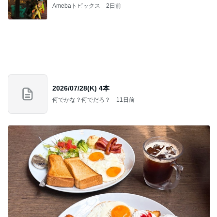
Amebaトピックス
2日前
今日の服装 ブログ読んでくれてて嬉しい瞬間。
桃オフィシャルブログ Powered by Ameba
1日前
冷水で出来上がる奇跡的なカップ麺
Amebaトピックス
1日前
私達が何も言えなくなる事を楽しみにしていまー
す｡
最後の悪あがき
2日前