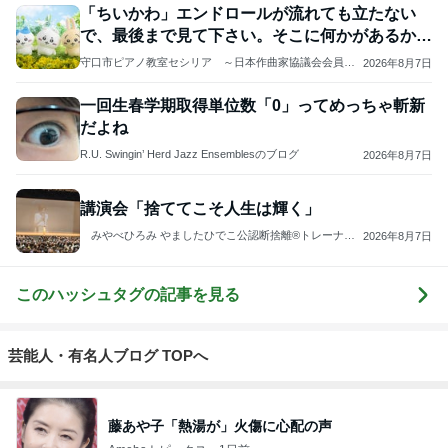
「ちいかわ」エンドロールが流れても立たない
で、最後まで見て下さい。そこに何かがあるか
も…。
守口市ピアノ教室セシリア ～日本作曲家協議会会員
2026年8月7日
作曲家・もりやみつよ
一回生春学期取得単位数「0」ってめっちゃ斬新
だよね
R.U. Swingin’ Herd Jazz Ensemblesのブログ
2026年8月7日
講演会「捨ててこそ人生は輝く」
みやべひろみ やましたひでこ公認断捨離®トレーナ
2026年8月7日
ー
このハッシュタグの記事を見る
芸能人・有名人ブログ TOPへ
藤あや子「熱湯が」火傷に心配の声