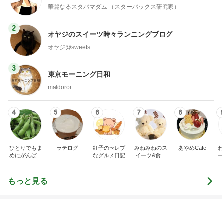
華麗なるスタバマダム （スターバックス研究家）
2
オヤジのスイーツ時々ランニングブログ
オヤジ@sweets
3
東京モーニング日和
maldoror
4
5
6
7
8
ひとりでもま
ラテログ
紅子のセレブ
みねみねのス
あやめCafe
めにがんばる
なグルメ日記
イーツ&食パ
ブログ
ンブログ❤️
もっと見る
高くて買えないコストコのあんドーナツ