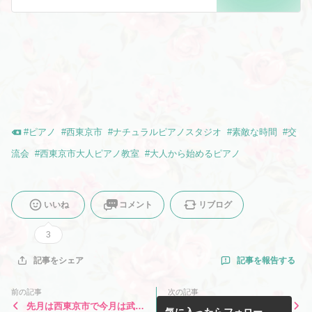
#
ピアノ
#
西東京市
#
ナチュラルピアノスタジオ
#
素敵な時間
#
交
流会
#
西東京市大人ピアノ教室
#
大人から始めるピアノ
いいね
コメント
リブログ
3
記事を報告する
記事をシェア
前の記事
次の記事
先月は西東京市で今月は武蔵
こうすれば左手が弾きやすい