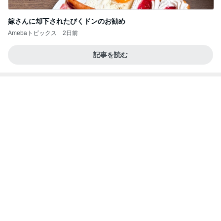
若乃花 日光浴していた後ろの帽子
Amebaトピックス
1日前
インターン面接3
四コマ戦士 パパ戦記
7日前
息子に頼んだ福岡には無いクッキー
Amebaトピックス
2日前
きっと高市ってこの時代に嘘、誤魔化し、はぐらか
しても【バレない】【通用する】とでも思ってたん
だろ
広報 いぬねこ本舗
9日前