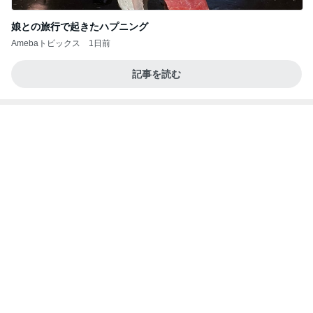
娘がテンション上がったピンクの麺
Amebaトピックス
2日前
業務用アイスどこに売ってる？ロッテやタカナシ等
安い市販の2リットルアイスは業務スーパーやシャ
トレ
AKO | Smart Life
8日前
台風に備え常備するアップルパイ
Amebaトピックス
1日前
【ヤマハ発動機】～トートバック～【三越伊勢丹】
株主優待を楽しんで～tasayuryのブログ
14日前