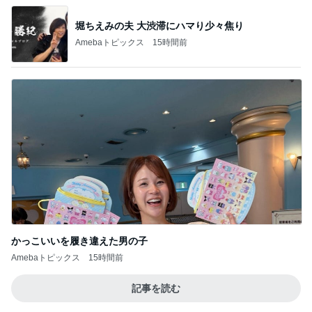
毎日大変な子供達のランチの準備
Amebaトピックス
1日前
薬丸 絶品ランチとコーヒーぜんざい
Amebaトピックス
2日前
モモコ夫 妻の土産はあわびや松茸
Amebaトピックス
1日前
原田龍二の妻 収穫した甘いトマト
Amebaトピックス
22時間前