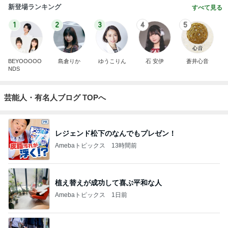
新登場ランキング
すべて見る
1
2
3
4
5
BEYOOOOO
島倉りか
ゆうこりん
石 安伊
蒼井心音
NDS
芸能人・有名人ブログ TOPへ
レジェンド松下のなんでもプレゼン！
Amebaトピックス
13時間前
植え替えが成功して喜ぶ平和な人
Amebaトピックス
1日前