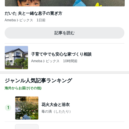
海外からお届け(その他)
花火大会と浴衣
1
毒の滴（したたり）
アメリカの子育てで、いいなと思うこと
2
雨の日も風の日もそして晴れの日も! In アメリカ
東京SkyTreeに上がる
3
西海岸からボンジュール
【ドバイ生活】ドバイ限定グッツが買える！
Rock Shop@Festival City Mall
4
ちびっこはドバイで生活しています