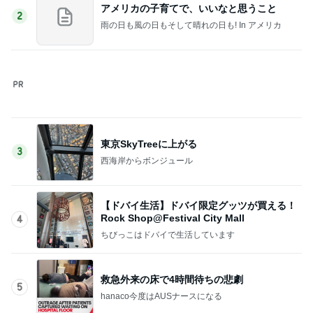
救急外来の床で4時間待ちの悲劇
5
hanaco今度はAUSナースになる
このジャンルの記事をもっと見る
神がかってる掃除機
Amebaトピックス
13時間前
ヒデ アプリで出会った人の初登場
Amebaトピックス
2日前
安めぐみ 緊張から盛り上がった子供達
Amebaトピックス
19時間前