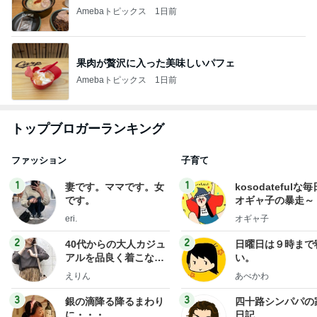
Amebaトピックス
1日前
果肉が贅沢に入った美味しいパフェ
Amebaトピックス
1日前
トップブロガーランキング
ファッション
子育て
1
1
妻です。ママです。女
kosodatefulな毎
です。
オギャ子の暴走～
eri.
オギャ子
2
2
40代からの大人カジュ
日曜日は９時まで
アルを品良く着こなす
い。
ファッションブログ
えりん
あべかわ
3
3
銀の滴降る降るまわり
四十路シンパパの
に・・・
日記