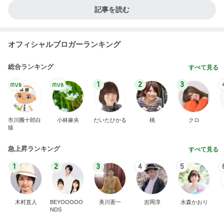
記事を読む
オフィシャルブロガーランキング
総合ランキング
すべて見る
1
2
3
市川團十郎白
小林麻央
だいたひかる
桃
クロ
猿
急上昇ランキング
すべて見る
1
2
3
4
5
木村直人
BEYOOOOO
美川憲一
吉岡淳
水森かおり
NDS