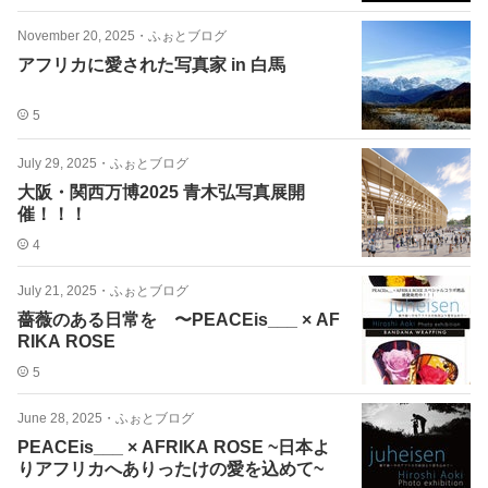
November 20, 2025
・
ふぉとブログ
アフリカに愛された写真家 in 白馬
5
July 29, 2025
・
ふぉとブログ
大阪・関西万博2025 青木弘写真展開
催！！！
4
July 21, 2025
・
ふぉとブログ
薔薇のある日常を 〜PEACEis___ × AF
RIKA ROSE
5
June 28, 2025
・
ふぉとブログ
PEACEis___ × AFRIKA ROSE ~日本よ
りアフリカへありったけの愛を込めて~