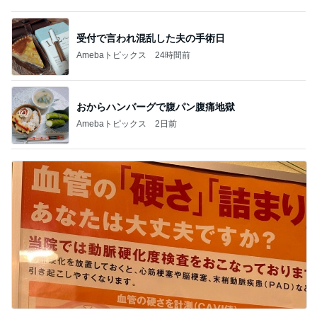
記事を読む
3軒はしごした大満足な誕生日
Amebaトピックス
1日前
時給500円高い身体介護の喜び
Amebaトピックス
17時間前
ヘルパー13年で得た利用者の信頼
Amebaトピックス
18時間前
まだあった花火に感動する心
Amebaトピックス
12時間前