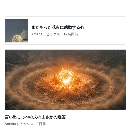
初めて知った地ビールの冷蔵保存
Amebaトピックス
1日前
マックの秘密をバラされた口喧嘩
Amebaトピックス
1日前
堀ちえみの夫 大渋滞にハマり少々焦り
Amebaトピックス
15時間前