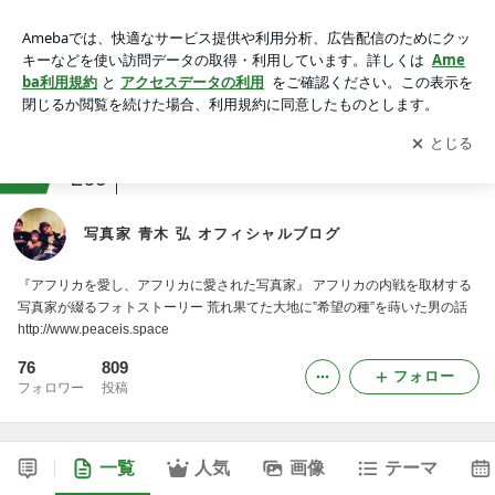
写真家 青木 弘 オフィシャルブログ
アプリをダウンロードして
ブログの更新通知
を受け取りまし
開く
ょう。
ranking
海外からお届け(その他)ジャンル
269
写真家 青木 弘 オフィシャルブログ
『アフリカを愛し、アフリカに愛された写真家』 アフリカの内戦を取材する
写真家が綴るフォトストーリー 荒れ果てた大地に”希望の種”を蒔いた男の話
http://www.peaceis.space
76
809
フォロー
フォロワー
投稿
一覧
人気
画像
テーマ