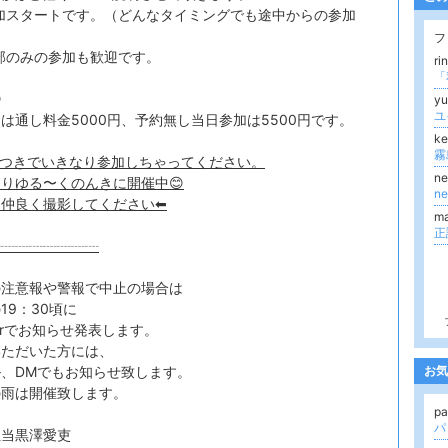
加スタートです。（どんなタイミングでも途中からの参加
）
フ
部のみの参加も歓迎です。
r

yu
約は通し料金5000円、予約無し当日参加は5500円です。
k
霧
つきでいきなり参加しちゃってください。
n
りゆる〜くのんきに開催中😊
n
仲良く撮影してください⬅︎
m
┈┈┈┈┈┈┈┈
の注意報や警報で中止の場合は
19：30頃に
tterでお知らせ発表します。
いただいた方には、
、DMでもお知らせ致します。
お気
の雨は開催致します。
pa
パ
担当黒澤愛吏