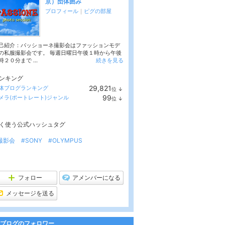
京）団体囲み
プロフィール
｜
ピグの部屋
己紹介：パッショーネ撮影会はファッションモデ
の私服撮影会です。 毎週日曜日午後１時から午後
時２０分まで ...
続きを見る
ンキング
29,821
体ブログランキング
位
↓
ラ
99
メラ(ポートレート)ジャンル
位
↓
ン
ラ
キ
ン
ン
キ
グ
く使う公式ハッシュタグ
ン
下
グ
降
下
撮影会
#SONY
#OLYMPUS
降
フォロー
アメンバーになる
メッセージを送る
ブログのフォロワー