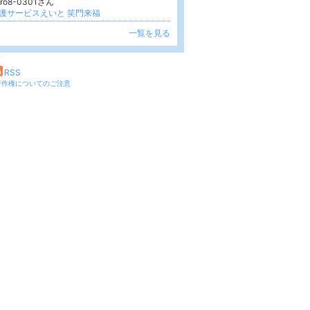
ero8-0301さん
護サービスえいと 笑門来福
一覧を見る
RSS
著作権についてのご注意