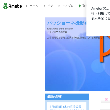
ホーム
ピグ
アメブロ
聖徳太子になりたい
撮影会 | パッショーネ撮影会
パッショーネ撮影会
PASSIONE photo session
パッショーネ撮影会
お台場周辺と都内の公演を中心に開催している撮影会です。
最新の記事
8月9日(日)水の広場公園