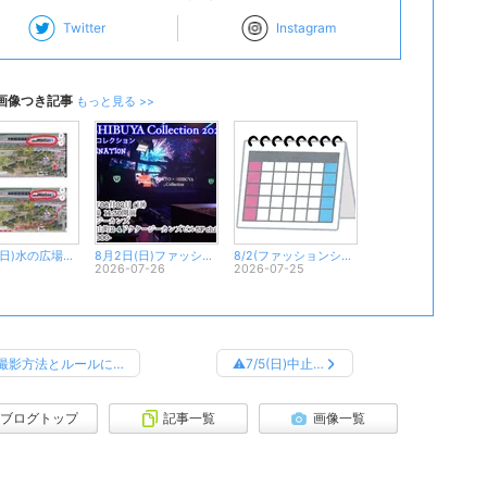
Twitter
Instagram
画像つき記事
もっと見る >>
8月9日(日)水の広場公園(東京ビッグサイト駅すぐ)
8月2日(日)ファッションショー
8/2(ファッションショー ).8/9の予定表
2026-07-26
2026-07-25
撮影方法とルールに…
⚠️7/5(日)中止…
ブログトップ
記事一覧
画像一覧