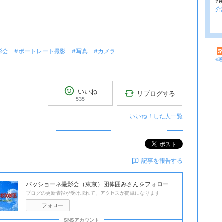
z
介
影会
#ポートレート撮影
#写真
#カメラ
※
いいね
リブログする
535
いいね！した人一覧
ポスト
記事を報告する
パッショーネ撮影会（東京）団体囲み
さんをフォロー
ブログの更新情報が受け取れて、アクセスが簡単になります
フォロー
SNSアカウント