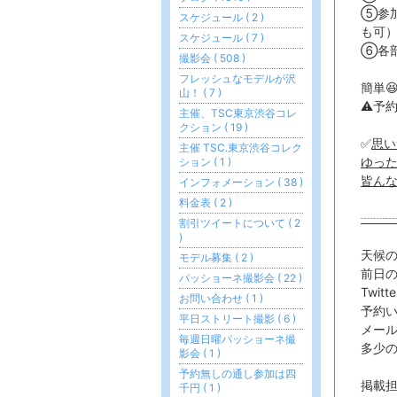
⑤参
スケジュール ( 2 )
も可
スケジュール ( 7 )
⑥各
撮影会 ( 508 )
フレッシュなモデルが沢
簡単
山！ ( 7 )
⚠️予
主催、TSC東京渋谷コレ
クション ( 19 )
✅
思い
主催 TSC.東京渋谷コレク
ゆった
ション ( 1 )
皆んな
インフォメーション ( 38 )
料金表 ( 2 )
┈┈
割引ツイートについて ( 2
)
天候
モデル募集 ( 2 )
前日の
パッショーネ撮影会 ( 22 )
Twi
お問い合わせ ( 1 )
予約
平日ストリート撮影 ( 6 )
メール
毎週日曜パッショーネ撮
多少
影会 ( 1 )
予約無しの通し参加は四
掲載
千円 ( 1 )