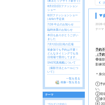
(東京ビッグサイト駅すぐ)
［
8月2日(日)ファッション
ショー
8/2(ファッションショー
▼
).8/9の予定表
2026-0
7/26 中止のお知らせ
テーマ
臨時休業のお知らせ
本日もありがとうござい
ました
7月12日(日)滝の広場
予約不
初参加でも予約は不要！
どんなタイミングでも当
（予
日現場で受付してます。
🔴撮
SNS写真掲載について
影練
［撮影方法とルールにつ
いて］
＊身
一覧を見る
画像一覧を見る
①予
い。
②現
テーマ
③参
④ 3
ブログ ( 1310 )