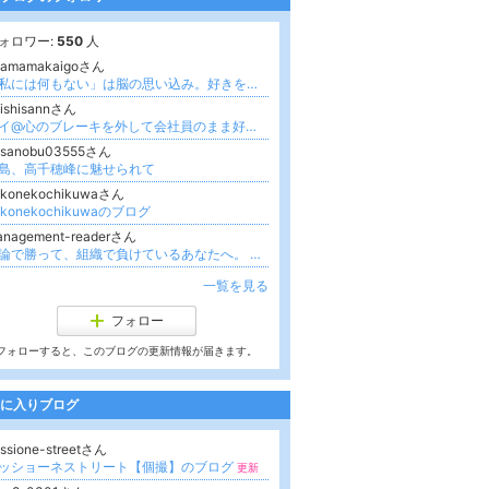
ォロワー:
550
人
inamamakaigoさん
「私には何もない」は脳の思い込み。好きを活かして自立する女性の新常識
ishisannさん
ユイ@心のブレーキを外して会社員のまま好きで月5万叶えたOL
esanobu03555さん
島、高千穂峰に魅せられて
ekonekochikuwaさん
ekonekochikuwaのブログ
anagement-readerさん
正論で勝って、組織で負けているあなたへ。 ── 理詰めの限界を知った参謀が教える「非言語のルール」
一覧を見る
フォロー
フォローすると、このブログの更新情報が届きます。
に入りブログ
ssione-streetさん
ッショーネストリート【個撮】のブログ
更新