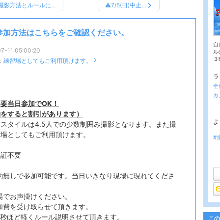
撮影方法とルールに…
⚠️7/5(日)中止…
参加方法はこちらをご確認ください。
自
7-11 05:00:20
ル
３
：
練習場としてもご利用頂けます。
ラ
全
カ
要当日参加でOK！
約をすると割引があります）
よ
影スタイルは4.5人での少数制囲み撮影となります。また撮
習場としてもご利用頂けます。
#
分証不要
約無しで参加可能です。当日いきなり現場に現れてくださ
場でお声掛けください。
加費を受け取らせて頂きます。
0秒ほど軽くルール説明させて頂きます。
この