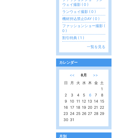
ウェイ撮影 ( 0 )
ランウェイ撮影 ( 0 )
機材持込禁止DAY ( 0 )
ファッションショー撮影 (
0 )
割引特典 ( 1 )
一覧を見る
カレンダー
<<
8月
>>
日
月
火
水
木
金
土
1
2
3
4
5
6
7
8
9
10
11
12
13
14
15
16
17
18
19
20
21
22
23
24
25
26
27
28
29
30
31
月別