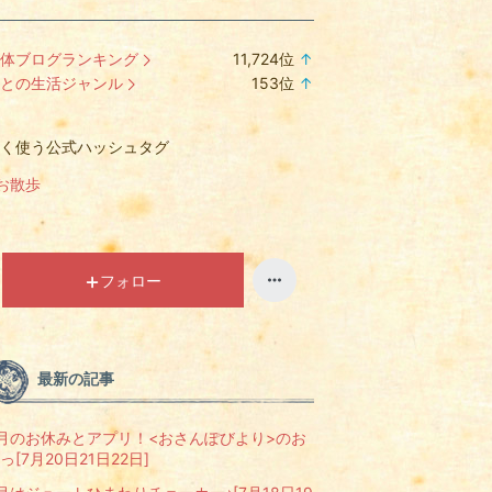
体ブログランキング
11,724
位
↑
ラ
との生活ジャンル
153
位
↑
ン
ラ
キ
ン
く使う公式ハッシュタグ
ン
キ
グ
ン
お散歩
上
グ
昇
上
昇
フォロー
最新の記事
月のお休みとアプリ！<おさんぽびより>のお
っ[7月20日21日22日]