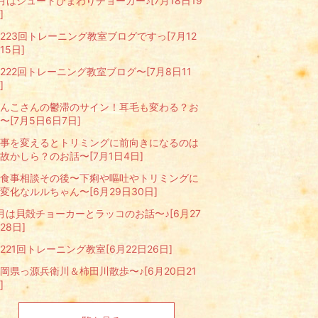
月はジュートひまわりチョーカー♪[7月18日19
]
223回トレーニング教室ブログですっ[7月12
15日]
222回トレーニング教室ブログ〜[7月8日11
]
んこさんの鬱滞のサイン！耳毛も変わる？お
〜[7月5日6日7日]
事を変えるとトリミングに前向きになるのは
故かしら？のお話〜[7月1日4日]
食事相談その後〜下痢や嘔吐やトリミングに
変化なルルちゃん〜[6月29日30日]
月は貝殻チョーカーとラッコのお話〜♪[6月27
28日]
221回トレーニング教室[6月22日26日]
岡県っ源兵衛川＆柿田川散歩〜♪[6月20日21
]