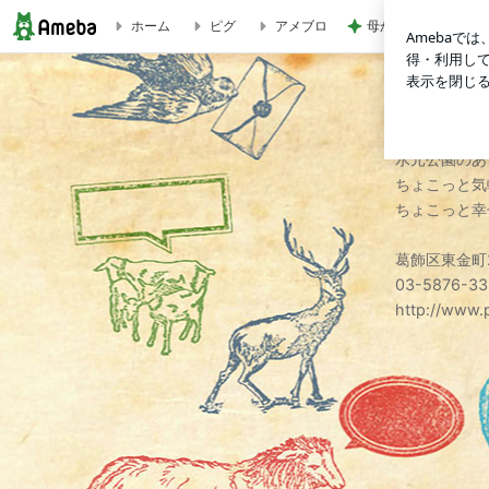
母からのリクエスト
ホーム
ピグ
アメブロ
PetSalon ちょこっとのブログ
PetS
水元公園のあ
ちょこっと気
ちょこっと幸
葛飾区東金町2
03-5876-33
http://www.