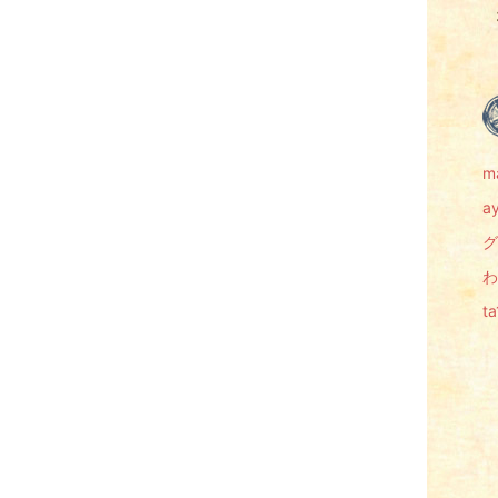
m
a
グ
わ
t