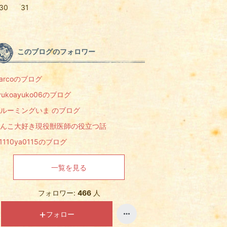
30
31
このブログのフォロワー
arcoのブログ
yukoayuko06のブログ
ルーミングいま のブログ
んこ大好き現役獣医師の役立つ話
a1110ya0115のブログ
一覧を見る
フォロワー:
466
人
フォロー