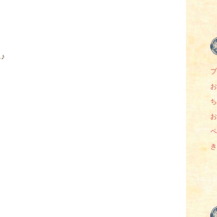
♪
ブ
お
ち
お
ペ
き
！