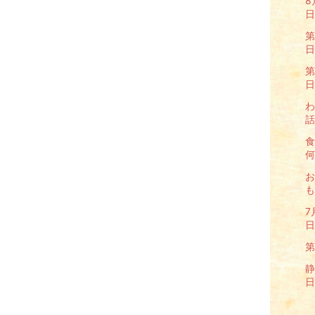
8
日
第
日
第
日
わ
話
食
何
お
も
7
日
第
静
日