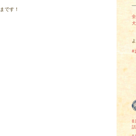
さまです！
全
犬
よ
#
8
話