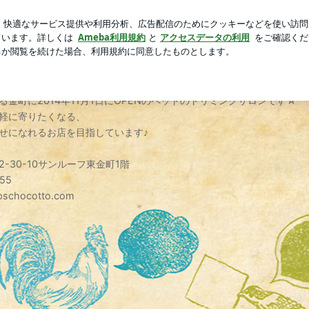
で完食したご飯
芸能人ブログ
人気ブログ
新規登録
alon ちょこっとのブログ
る金町に2014年11月1日にOPENのペットのトリミングサロンです☆
軽に寄りたくなる、
せになれるお店を目指しています♪
-30-10サンルーフ東金町1階
55
pschocotto.com