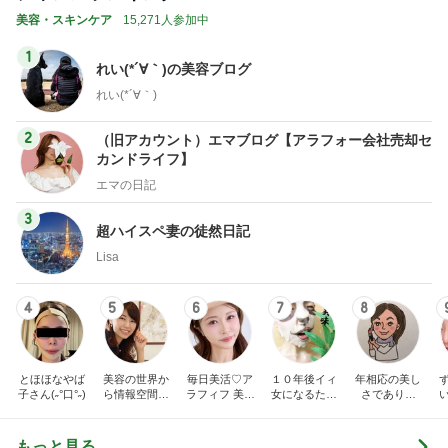
美容・スキンケア
15,271人参加中
1
れい(*´∀｀)の美容ブログ
れい(*´∀｀)
2
（旧アカウント）エマブログ【アラフォー会社売却セ
カンドライフ】
エマの日記
3
超ハイスペ妻の徒然日記
Lisa
4
5
6
7
8
とほほなやば
美容の世界か
毎日美活♡ア
１０年後イィ
年相応の美し
子さん(˶°口°˶)
ら情報空間の
ラフィフ 美容
女になるため
さでありた
仕組み・書き
医療マニア
に！！ 女子的
い！
換えの世界
美意識向上日
へ。人生を自
記。
もっと見る