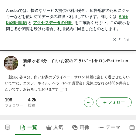
新鎌ヶ谷4分 白いお家のﾌﾟﾗｲﾍﾞｰﾄサロンPetiteLuxe
アプリをダウンロードして
ブログの更新通知
を受け取りまし
開く
ょう。
Ameblo
Home
新鎌ヶ谷4分 白いお家のﾌﾟﾗｲﾍﾞｰﾄサロンPetiteLux
e
新鎌ヶ谷４分。白いお家のプライベートサロン 綺麗に楽しく過ごせたらい
いですね。エステ、ネイル、ヘッド(ヘナ講習会）元気になれる時間を共有し
たいです。お待ちしております(*^_^*)
198
4.2k
フォロー
フォロワー
投稿
一覧
人気
画像
テーマ