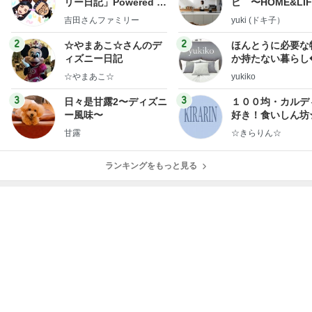
リー日記」Powered b
ピ 〜HOME&LI
y Ameba 吉田さんファ
吉田さんファミリー
yuki (ドキ子）
ミリーオフィシャルブ
ログ
2
2
☆やまあこ☆さんのデ
ほんとうに必要な
ィズニー日記
か持たない暮らし
ep Life Simple
☆やまあこ☆
yukiko
ンテリアのきろく
3
3
日々是甘露2〜ディズニ
１００均・カルデ
ー風味〜
好き！食いしん坊
らりん☆のブログ
甘露
☆きらりん☆
ランキングをもっと見る