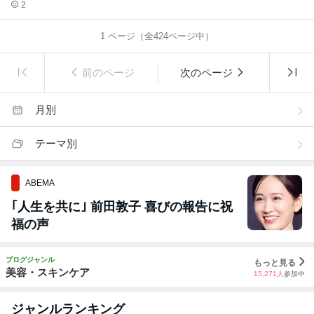
2
1
ページ（全
424
ページ中）
前のページ
次のページ
月別
テーマ別
ABEMA
｢人生を共に｣ 前田敦子 喜びの報告に祝
福の声
ブログジャンル
もっと見る
美容・スキンケア
15,271
人
参加中
ジャンルランキング