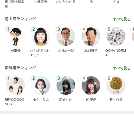
市川團十郎白
小林麻央
だいたひかる
桃
クロ
猿
急上昇ランキング
すべて見る
1
2
3
4
5
AKB48
たんぽぽ川村
北村総一朗
北別府学
OCHA NORM
エミコ
A
新登場ランキング
すべて見る
1
2
3
4
5
BEYOOOOO
ゆうこりん
島倉りか
石 安伊
蒼井心音
NDS