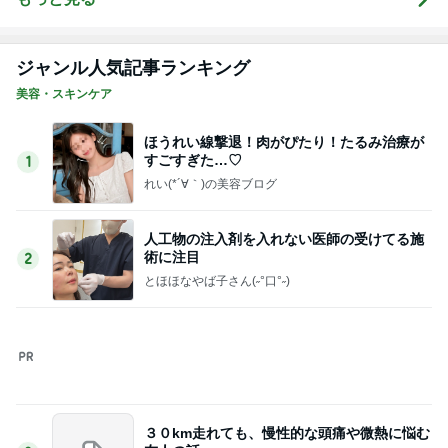
由に幸せに変
えていく物語
ジャンル人気記事ランキング
美容・スキンケア
ほうれい線撃退！肉がぴたり！たるみ治療が
すごすぎた…♡
1
れい(*´∀｀)の美容ブログ
人工物の注入剤を入れない医師の受けてる施
術に注目
2
とほほなやば子さん(˶°口°˶)
３０km走れても、慢性的な頭痛や微熱に悩む