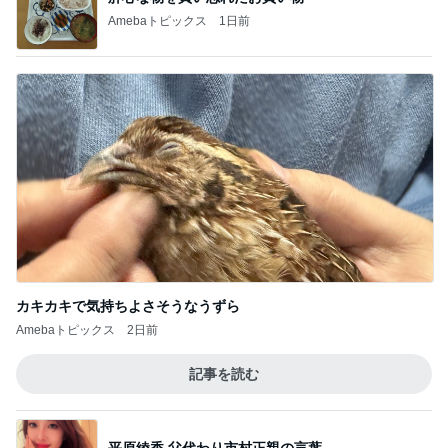
Amebaトピックス
1日前
カキカキで気持ちよさそうなうずら
Amebaトピックス
2日前
記事を読む
平原綾香 父代わり市村正親の言葉