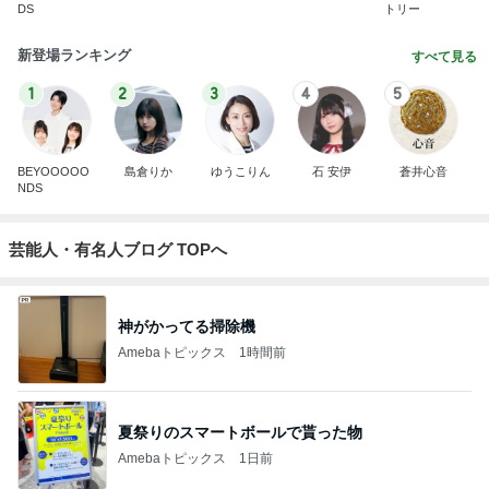
DS
トリー
新登場ランキング
すべて見る
1
2
3
4
5
BEYOOOOO
島倉りか
ゆうこりん
石 安伊
蒼井心音
NDS
芸能人・有名人ブログ TOPへ
神がかってる掃除機
Amebaトピックス
1時間前
夏祭りのスマートボールで貰った物
Amebaトピックス
1日前