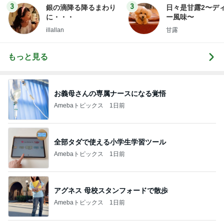
3
3
銀の滴降る降るまわり
日々是甘露2〜デ
に・・・
ー風味〜
illallan
甘露
もっと見る
お義母さんの専属ナースになる覚悟
Amebaトピックス
1日前
全部タダで使える小学生学習ツール
Amebaトピックス
1日前
アグネス 母校スタンフォードで散歩
Amebaトピックス
1日前