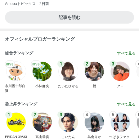
Amebaトピックス
2日前
記事を読む
オフィシャルブロガーランキング
総合ランキング
すべて見る
1
2
3
市川團十郎白
小林麻央
だいたひかる
桃
クロ
猿
急上昇ランキング
すべて見る
1
2
3
4
5
EBiDAN 39&Ki
高山善廣
こいたん
島倉りか
つばきファク