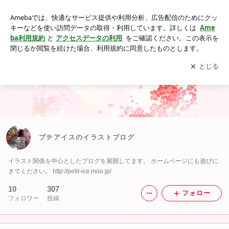
プチアイスのイラストブログ
アプリをダウンロードして
ブログの更新通知
を受け取りまし
開く
ょう。
プチアイスのイラストブログ
イラスト関係を中心としたブログを展開してます。 ホームページにも遊びに
きてください。 http://petit-ice.moo.jp/
10
307
フォロー
フォロワー
投稿