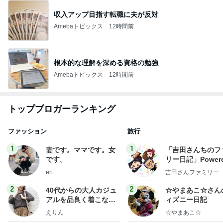
収入アップ目指す転職に夫が反対
Amebaトピックス
12時間前
根本的な理解を深める資格の勉強
Amebaトピックス
12時間前
トップブロガーランキング
ファッション
旅行
1
1
妻です。ママです。女
「吉田さんちのフ
です。
リー日記」Powere
y Ameba 吉田さ
eri.
吉田さんファミリー
ミリーオフィシャ
ログ
2
2
40代からの大人カジュ
☆やまあこ☆さん
アルを品良く着こなす
ィズニー日記
ファッションブログ
えりん
☆やまあこ☆