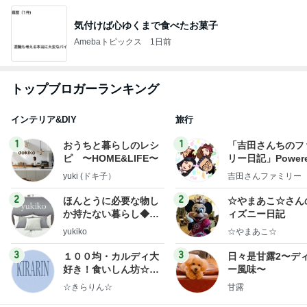
気付けば心ゆくまで食べたお菓子
Amebaトピックス
1日前
トップブロガーランキング
インテリア&DIY
旅行
1
1
おうちと暮らしのレシ
「吉田さんちのフ
ピ 〜HOME&LIFE〜
リー日記」Powere
y Ameba 吉田さ
yuki (ドキ子）
吉田さんファミリー
ミリーオフィシャ
ログ
2
2
ほんとうに必要な物し
☆やまあこ☆さん
か持たない暮らし◆Ke
ィズニー日記
ep Life Simple◆〜イ
yukiko
☆やまあこ☆
ンテリアのきろく〜
3
3
１００均・カルディ大
日々是甘露2〜デ
好き！食いしん坊☆き
ー風味〜
らりん☆のブログ
☆きらりん☆
甘露