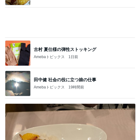
今日の出会いを話した夫との晩ごはん
Amebaトピックス
1日前
記事を読む
堀ちえみ 鍼灸院での上半身治療
Amebaトピックス
11時間前
エアコンを止めて過ごす清々しい午後
Amebaトピックス
1日前
普段使いとレジャー用の日焼け止め
Amebaトピックス
1日前
消費に困りペーストにしたバジル