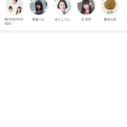
BEYOOOOO
島倉りか
ゆうこりん
石 安伊
蒼井心音
NDS
芸能人・有名人ブログ TOPへ
レジェンド松下のなんでもプレゼン！
Amebaトピックス
4時間前
皆が羨む大学に25年勤めた幸運
Amebaトピックス
10時間前
朝マックとピザを完食しカロリー爆発
Amebaトピックス
1日前