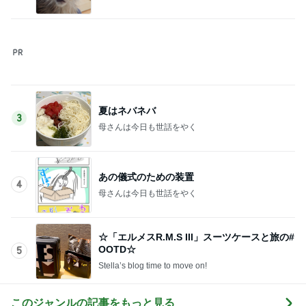
麺をあまり好んで食べない理由に納得
Amebaトピックス
1日前
高橋英樹 蓼科の心地よい山の風
Amebaトピックス
10時間前
記事を読む