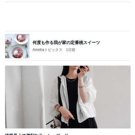
589話 「経験を生かす」という言葉は猫様
には通用しない
1
猫マンガ 米子さん
魔王ちゃん一周忌。
2
うちの魔王さま。
夏はネバネバ
3
母さんは今日も世話をやく
あの儀式のための装置
4
母さんは今日も世話をやく
☆「エルメスR.M.S III」スーツケースと旅の#
OOTD☆
5
Stella’s blog time to move on!