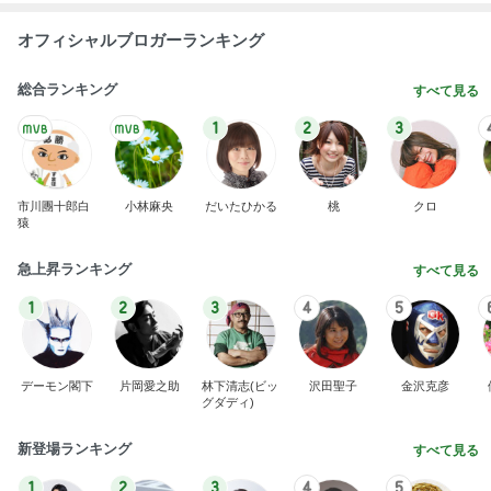
オフィシャルブロガーランキング
総合ランキング
すべて見る
1
2
3
市川團十郎白
小林麻央
だいたひかる
桃
クロ
猿
急上昇ランキング
すべて見る
1
2
3
4
5
デーモン閣下
片岡愛之助
林下清志(ビッ
沢田聖子
金沢克彦
グダディ)
新登場ランキング
すべて見る
1
2
3
4
5