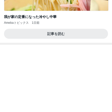
高橋真麻 朝5時にコムタンとユッケ
Amebaトピックス
1日前
学生
日本人
7日前
平野ノラ ポイントで得したカフェラテ
Amebaトピックス
22時間前
お願い
モンスターアクアリウム＆レプタイルズ 買取販売
8日前
情報