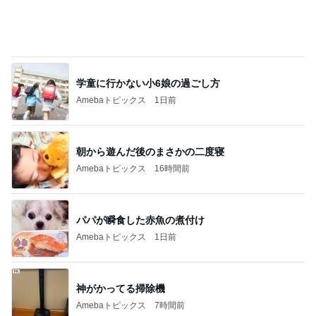
学童に行かない小6娘の過ごし方
Amebaトピックス
1日前
朝から遊んだ後のまさかの二度寝
Amebaトピックス
16時間前
パパが瞬食した赤魚の煮付け
Amebaトピックス
1日前
神がかってる掃除機
Amebaトピックス
7時間前
生理が月に2回来る40歳の不安
Amebaトピックス
1日前