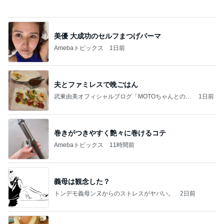
同じ夢
四コマ戦士 パパ戦記
10日前
我が家の定番になった冷やし中華
Amebaトピックス
1日前
記事を読む