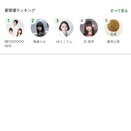
暑い日に食べた最高のマンゴープリン
Amebaトピックス
1日前
斎藤元彦がぶらぶら動画のアップを止めた
Bank of Dreamの公営競技はどこへ行く
9日前
贅沢盛り合わせとぷりぷりの海老
Amebaトピックス
15時間前
広島原爆の日 市長の言葉に動揺する総理
ブルーサファイア
2日前