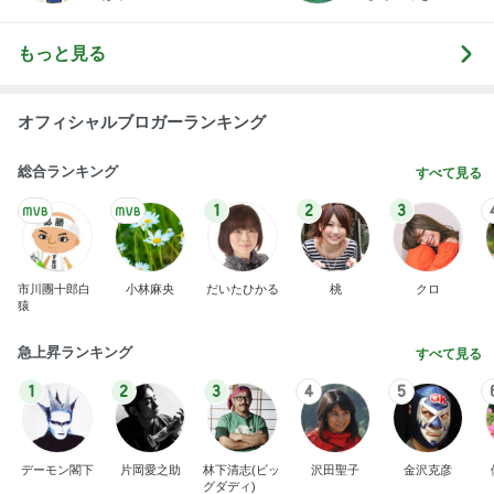
市川團十郎白
小林麻央
だいたひかる
桃
クロ
猿
急上昇ランキング
すべて見る
1
2
3
4
5
デーモン閣下
片岡愛之助
林下清志(ビッ
沢田聖子
金沢克彦
グダディ)
新登場ランキング
すべて見る
1
2
3
4
5
BEYOOOOO
島倉りか
ゆうこりん
石 安伊
蒼井心音
NDS