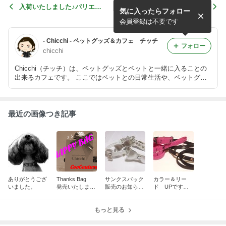
入荷いたしました♪パリエロ
入荷しております。BUL B
気に入ったらフォロー
チカ♪
U-BU（ブルブブ）さんの新
作
会員登録は不要です
- Chicchi - ペットグッズ＆カフェ チッチ
フォロー
chicchi
Chicchi（チッチ）は、ペットグッズとペットと一緒に入ることの
出来るカフェです。 ここではペットとの日常生活や、ペットグッ
ズ、また、Ｃｈｉｃｃｈｉで行うイベントを紹介していきます。
最近の画像つき記事
ありがとうござ
Thanks Bag
サンクスパック
カラー＆リー
いました。
発売いたしまし
販売のお知らせ
ド UPです【d
た。
です。
esign F(デザイ
ンF）】
もっと見る