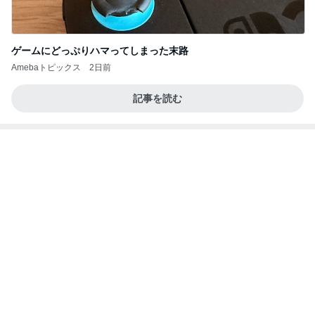
予約挑戦で気付いた公演の変更
Amebaトピックス
1日前
力強いジャンプをまるで天上の美しさのように軽や
かに着氷その芸術性によって心奪われる魔法を織り
なす
フィギュアスケート応援（くまはともだち）
2日前
美優 大成功のセルフまつげパーマ
Amebaトピックス
1日前
夫とファミレスで晩ごはん
武東由美オフィシャルブログ「MOTOちゃんとのは
1日前