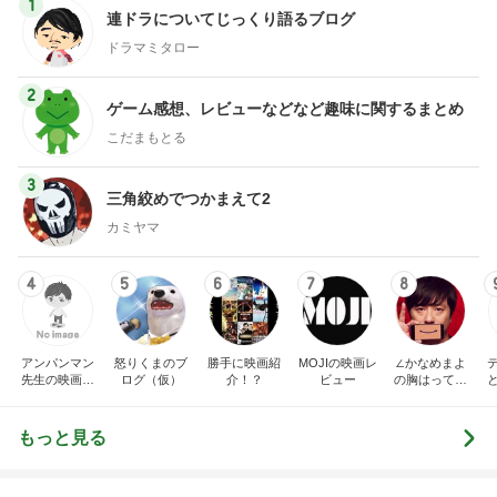
1
連ドラについてじっくり語るブログ
ドラマミタロー
2
ゲーム感想、レビューなどなど趣味に関するまとめ
こだまもとる
3
三角絞めでつかまえて2
カミヤマ
4
5
6
7
8
アンパンマン
怒りくまのブ
勝手に映画紹
MOJIの映画レ
∠かなめまよ
先生の映画講
ログ（仮）
介！？
ビュー
の胸はって行
座
け〜！自信持
って行け〜！
もっと見る