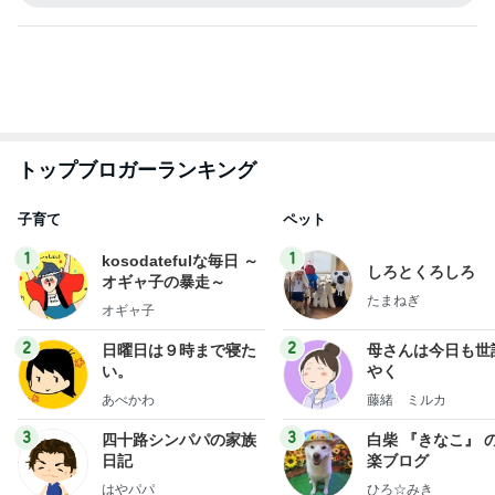
子育て
ペット
1
1
kosodatefulな毎日 ～
しろとくろしろ
オギャ子の暴走～
たまねぎ
オギャ子
2
2
日曜日は９時まで寝た
母さんは今日も世
い。
やく
あべかわ
藤緒 ミルカ
3
3
四十路シンパパの家族
白柴 『きなこ』 
日記
楽ブログ
はやパパ
ひろ☆みき
もっと見る
オフィシャルブロガーランキング
総合ランキング
すべて見る
1
2
3