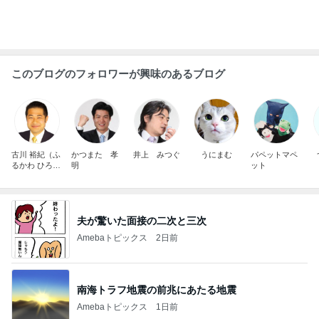
顔を合わせれば暴言ばかりの高3娘
Amebaトピックス
2日前
小原正子 台風のためホテルを移動
Amebaトピックス
1日前
コストコで3200円オフのスーツケース
Amebaトピックス
2日前
兄に全振りで進学は無いと言った親
Amebaトピックス
2日前
アレク エルメスの馬具缶の中身