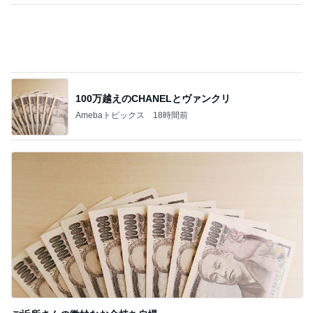
細川直美 片付けと模様替えした自室
Amebaトピックス
1日前
クロ 風船を4枚破裂させた飾り付け
Amebaトピックス
16時間前