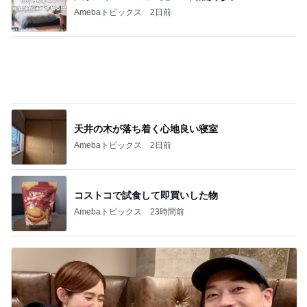
桃 加工なしで美しい友人に驚き
Amebaトピックス
1日前
團十郎 子連れ海外から帰国し安堵
Amebaトピックス
1日前