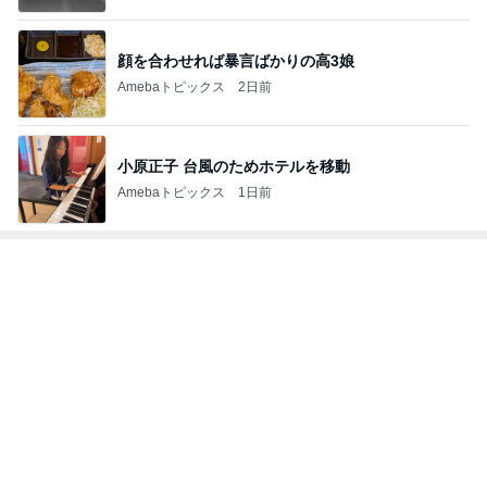
Amebaトピックス
1日前
辻希美 1歳になった次女の誕生日祝い
Amebaトピックス
22時間前
芸能人・有名人ブログ TOPへ
オフィシャルブロガーランキング
総合ランキング
すべて見る
1
2
3
市川團十郎白
小林麻央
だいたひかる
桃
クロ
猿