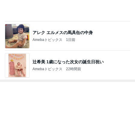
北斗晶
中川翔子
辻希美