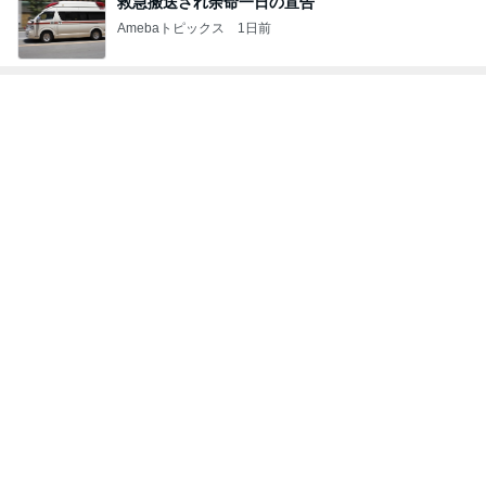
救急搬送され余命一日の宣告
Amebaトピックス
1日前
このブログのフォロワーが興味のあるブログ
古川 裕紀（ふ
かつまた 孝
井上 みつぐ
うにまむ
パペットマペ
るかわ ひろの
明
ット
り）
夫が驚いた面接の二次と三次
Amebaトピックス
2日前
南海トラフ地震の前兆にあたる地震
Amebaトピックス
1日前