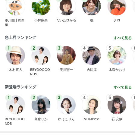
だいた 実家での晩ご飯と梅シソ
Amebaトピックス
1日前
だいた 慌ただしく向かった実家
Amebaトピックス
1日前
記事を読む