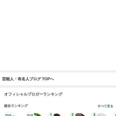
神がかってる掃除機
Amebaトピックス
23時間前
大阪と比べ濃いと感じた丸亀の出汁
Amebaトピックス
2日前
縁取りが可愛い2種類のハンドタオル
Amebaトピックス
2日前
地味にうまい豆苗とちくわの副菜
Amebaトピックス
2日前