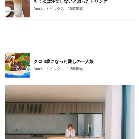
大手ハウスメーカー施工の高品質な家
Amebaトピックス
2日前
天井の木が落ち着く心地良い寝室
Amebaトピックス
2日前
コストコで試食して即買いした物
Amebaトピックス
23時間前