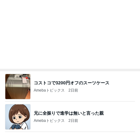
急上昇ランキング
すべて見る
1
2
3
4
5
木村直人
BEYOOOOO
美川憲一
吉岡淳
水森かおり
NDS
新登場ランキング
すべて見る
1
2
3
4
5
BEYOOOOO
島倉りか
ゆうこりん
MOMIママ
石 安伊
NDS
Ameba殿堂入りブログ