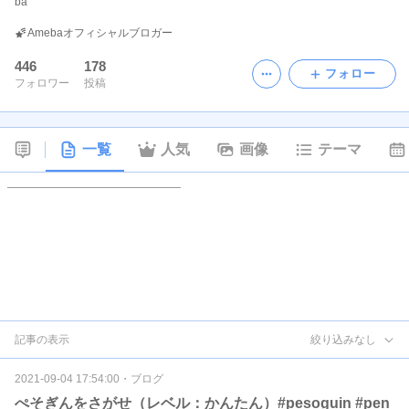
ba
Amebaオフィシャルブロガー
446
178
フォロー
フォロワー
投稿
一覧
人気
画像
テーマ
記事の表示
絞り込みなし
2021-09-04 17:54:00
・
ブログ
ぺそぎんをさがせ（レベル：かんたん）#pesoguin #pen