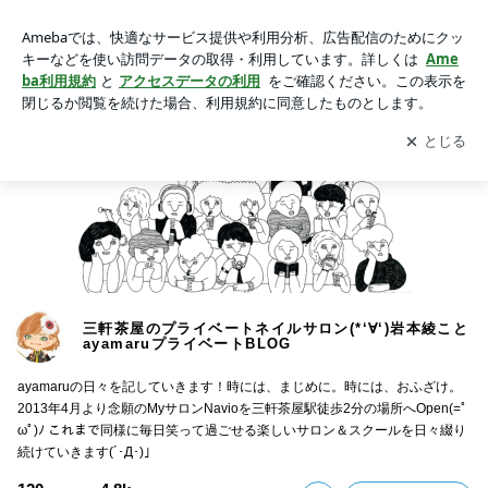
三軒茶屋のプライベートネイルサロン(*‘∀‘)岩本綾ことayamaru
プライベートBLOG
アプリをダウンロードして
ブログの更新通知
を受け取りまし
開く
ょう。
三軒茶屋のプライベートネイルサロン(*‘∀‘)岩本綾こと
ayamaruプライベートBLOG
ayamaruの日々を記していきます！時には、まじめに。時には、おふざけ。
2013年4月より念願のMyサロンNavioを三軒茶屋駅徒歩2分の場所へOpen(=ﾟ
ωﾟ)ﾉ これまで同様に毎日笑って過ごせる楽しいサロン＆スクールを日々綴り
続けていきます(´･Д･)」