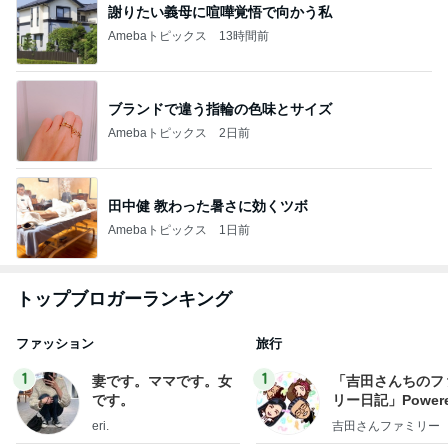
謝りたい義母に喧嘩覚悟で向かう私
Amebaトピックス
13時間前
ブランドで違う指輪の色味とサイズ
Amebaトピックス
2日前
田中健 教わった暑さに効くツボ
Amebaトピックス
1日前
トップブロガーランキング
ファッション
旅行
1
1
妻です。ママです。女
「吉田さんちのフ
です。
リー日記」Powere
y Ameba 吉田さ
eri.
吉田さんファミリー
ミリーオフィシャ