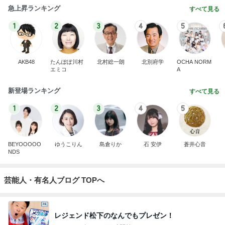
急上昇ランキング
すべて見る
1
2
3
4
5
AKB48
たんぽぽ川村
北村総一朗
北別府学
OCHA NORM
エミコ
A
新登場ランキング
すべて見る
1
2
3
4
5
BEYOOOOO
ゆうこりん
島倉りか
石 安伊
蒼井心音
NDS
芸能人・有名人ブログ TOPへ
レジェンド松下のなんでもプレゼン！