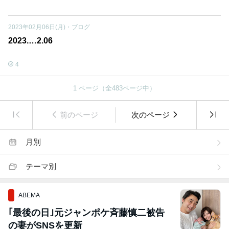
2023年02月06日(月)
・
ブログ
2023.…2.06
4
1
ページ（全
483
ページ中）
前のページ
次のページ
月別
テーマ別
ABEMA
｢最後の日｣元ジャンポケ斉藤慎二被告
の妻がSNSを更新