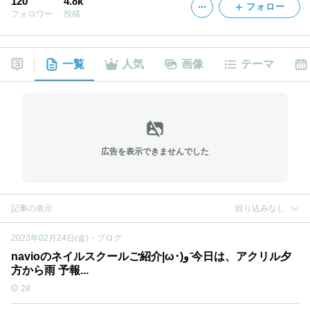
120
4.8k
フォロー
フォロワー
投稿
一覧
人気
画像
テーマ
広告を表示できませんでした
記事の表示
絞り込みなし
2023年02月24日(金)
・
ブログ
navioのネイルスクールご紹介|ω･)و ̑̑今日は、アクリル夕
方から雨 予報...
28