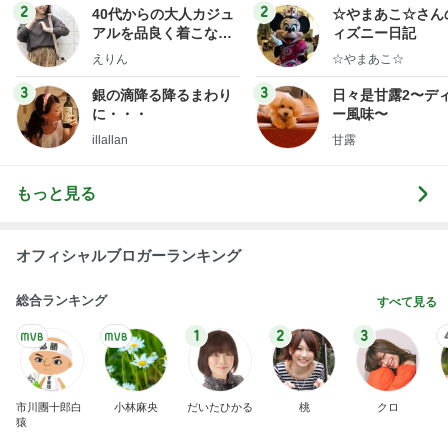
ログ
2
2
40代からの大人カジュ
☆やまあこ☆さん
アルを品良く着こなす
ィズニー日記
ファッションブログ
えりん
☆やまあこ☆
3
3
銀の滴降る降るまわり
日々是甘露2〜デ
に・・・
ー風味〜
illallan
甘露
もっと見る
オフィシャルブロガーランキング
総合ランキング
すべて見る
1
2
3
市川團十郎白
小林麻央
だいたひかる
桃
クロ
猿