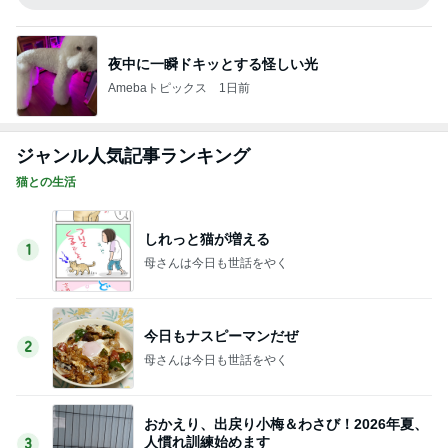
夜中に一瞬ドキッとする怪しい光
Amebaトピックス
1日前
ジャンル人気記事ランキング
猫との生活
しれっと猫が増える
1
母さんは今日も世話をやく
今日もナスピーマンだぜ
2
母さんは今日も世話をやく
おかえり、出戻り小梅＆わさび！2026年夏、
人慣れ訓練始めます
3