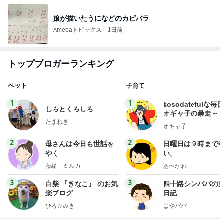
娘が描いたうになどのカピバラ
Amebaトピックス
1日前
トップブロガーランキング
ペット
子育て
1
1
kosodatefulな毎
しろとくろしろ
オギャ子の暴走～
たまねぎ
オギャ子
2
2
母さんは今日も世話を
日曜日は９時まで
やく
い。
藤緒 ミルカ
あべかわ
3
3
白柴 『きなこ』 のお気
四十路シンパパの
楽ブログ
日記
ひろ☆みき
はやパパ