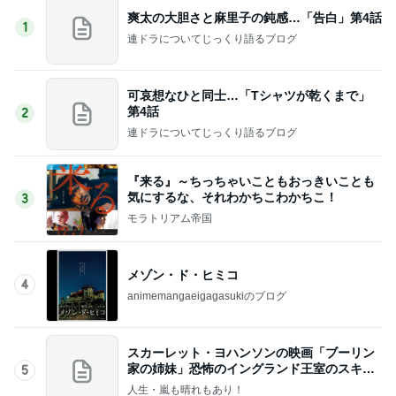
爽太の大胆さと麻里子の鈍感…「告白」第4話
1
連ドラについてじっくり語るブログ
可哀想なひと同士…「Tシャツが乾くまで」
第4話
2
連ドラについてじっくり語るブログ
『来る』～ちっちゃいこともおっきいことも
気にするな、それわかちこわかちこ！
3
モラトリアム帝国
メゾン・ド・ヒミコ
4
animemangaeigagasukiのブログ
スカーレット・ヨハンソンの映画「ブーリン
家の姉妹」恐怖のイングランド王室のスキャ
5
ンダル！
人生・嵐も晴れもあり！