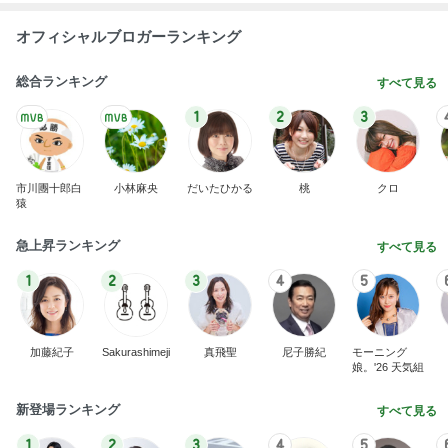
オフィシャルブロガーランキング
総合ランキング
すべて見る
1
2
3
市川團十郎白
小林麻央
だいたひかる
桃
クロ
猿
急上昇ランキング
すべて見る
1
2
3
4
5
加藤紀子
Sakurashimeji
真飛聖
尼子勝紀
モーニング
娘。'26 天気組
新登場ランキング
すべて見る
1
2
3
4
5