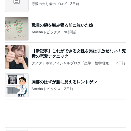
平和を守る
ブルーサファイア
3日前
MAX NANA 親近感わくイルカの出産
Amebaトピックス
1日前
記事を読む