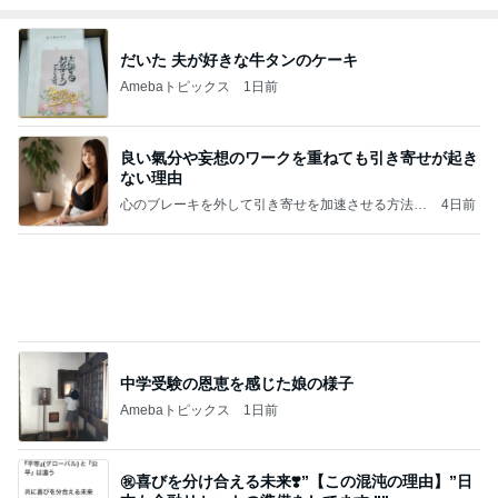
あいすくりーむ『めるころ』
3時間前
まさかの3回目で現れた最推し
Amebaトピックス
12時間前
クロとこいたんって何かあったの？
あいのりブログ
2日前
夫婦を再生させた妻の強気の戦略
Amebaトピックス
1日前