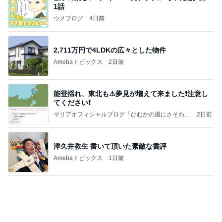
大当たり？！ディズニーストア夏祭り…何当た
る？！夏祭りくじに挑戦！！！
高校生Dヲタ Ꭰ-ᎮꭵꭹꭴのDisneyにっき！！✎ܚ
14日前
假屋崎 軽井沢の別荘で元祖くず餅
Amebaトピックス
1日前
記事を読む