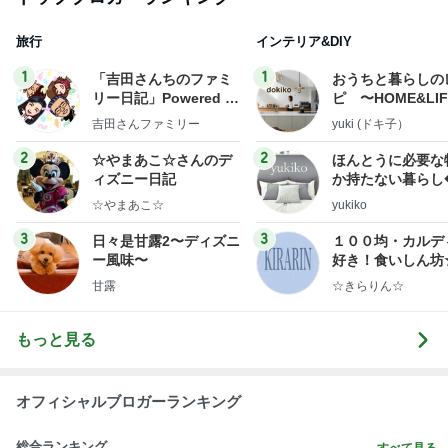
旅行
インテリア&DIY
1
1
「吉田さんちのファミ
おうちと暮らしの
リー日記」Powered b
ピ 〜HOME&LI
y Ameba 吉田さんファ
吉田さんファミリー
yuki (ドキ子）
ミリーオフィシャルブ
ログ
2
2
☆やまあこ☆さんのデ
ほんとうに必要な
ィズニー日記
か持たない暮らし
ep Life Simple
☆やまあこ☆
yukiko
ンテリアのきろく
3
3
日々是甘露2〜ディズニ
１００均・カルデ
ー風味〜
好き！食いしん坊
らりん☆のブログ
甘露
☆きらりん☆
もっと見る
オフィシャルブロガーランキング
総合ランキング