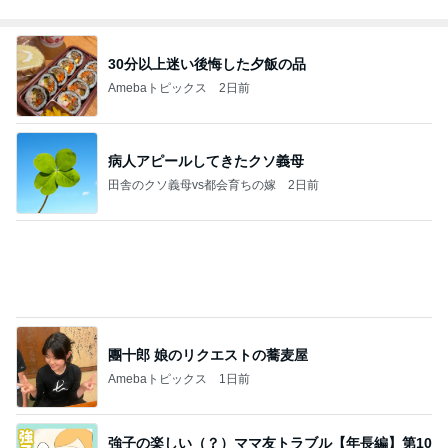
1話
ウメブログ
4日前
2,711万円で4LDKの広々とした物件
Amebaトピックス
2日前
能登揺れ、東北も⚠️夢見が増えて来ました❗️注意し
てください❗️
マリアオフィシャルブログ「ひむかの風にさそわれ
2日前
て」Powered by Ameba
津久井教生 書いて頂いた素敵な書評
Amebaトピックス
1日前