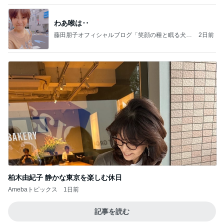
わあ喉は‥
藤田朋子オフィシャルブログ「笑顔の種と眠る犬」
2日前
Powered by Ameba
柏木由紀子 静かな東京を楽しむ休日
Amebaトピックス
1日前
記事を読む