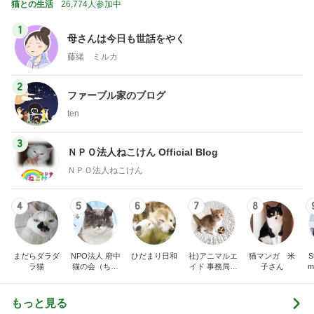
猫との生活
26,774人参加中
1
母さんは今日も世話をやく
藤緒 ミルカ
2
ファーブル家のブログ
ten
3
ＮＰＯ法人ねこけん Official Blog
ＮＰＯ法人ねこけん
4
5
6
7
8
まだらダラダ
NPO法人 府中
ひだまり日和
社)アニマルエ
猫マンガ 米
St
ラ猫
猫の会（ちゅ
イド 事務局＆
子さん
m
ー猫）
みんなの日記
もっと見る