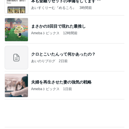
かっちちちちが来てくれた！おしゃれなものを持っ
て！
桃オフィシャルブログ Powered by Ameba
10日前
義母のお陰でウジウジ旦那に逆戻り
Amebaトピックス
10時間前
記事を読む