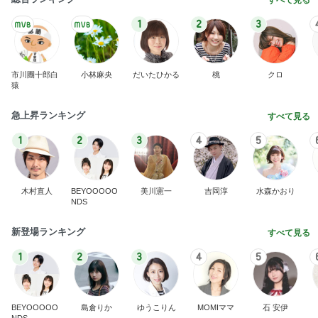
すべて見る
1
2
3
市川團十郎白
小林麻央
だいたひかる
桃
クロ
猿
急上昇ランキング
すべて見る
1
2
3
4
5
木村直人
BEYOOOOO
美川憲一
吉岡淳
水森かおり
NDS
新登場ランキング
すべて見る
1
2
3
4
5
BEYOOOOO
島倉りか
ゆうこりん
MOMIママ
石 安伊