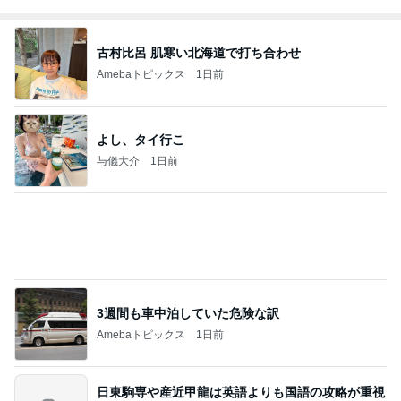
Bank of Dreamの公営競技はどこへ行く
11日前
高橋英樹 お好み焼き中に大粒の雨
Amebaトピックス
1日前
【秩父鉄道】８/２～１１/３０開催 ガリガリ君が
秩父鉄道に遊びにやってくる！のご紹介です
秩父市議会議員 黒澤秀之 ブログ Powered by Ame
10日前
ba
受け入れを断られ決めた長男の退院
Amebaトピックス
17時間前