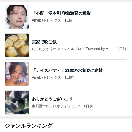
「心配」堂本剛 印象激変の近影
Amebaトピックス
1日前
実家で晩ご飯
だいたひかるオフィシャルブログ Powered by Ame
1日前
ba
「ナイスバディ」51歳の水着姿に絶賛
Amebaトピックス
1日前
ありがとうございます
市川團十郎白猿オフィシャルB
4日前
ジャンルランキング