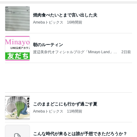
浮浪の走り者のブログ
2日前
職員の腕を噛み寝る前に泣いた娘
Amebaトピックス
9時間前
【新記事】これができる女性を男は手放せない！究
極の恋愛テクニック
クノタチホオフィシャルブログ「恋学・性学研究
2日前
室」Powered by Ameba
胸部のはずが腰に見えるレントゲン
Amebaトピックス
2日前