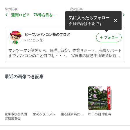
前の記事
次の記事
週間ロビ２ 78号右目を固
週間ロビ２ 76号 頭のカ
気に入ったらフォロー
定しマイクロ SD カードボー
メラ保護シールを貼り、上半
ドを取り付けました。
身と下半身を合体させ、バッ
会員登録は不要です
テリーを取り...
ピープルパソコン塾のブログ
フォロー
パソコン塾
マンツーマン講習から、修理、設定、作業サポート、売買サポート
まで パソコンのこと何でも・・・。 宝塚市の阪急中山観音駅前の
パソコン塾です。
最近の画像つき記事
宝塚市吹奏楽団
塾のシクラメン
傷を隠す為に…
昨日の朝 中山寺
定期演奏会