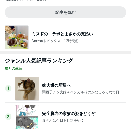
1
関西子ナシ夫婦＆ベンガル猫のがむしゃらな毎日
完全脱力の家猫の姿をどうぞ
2
母さんは今日も世話をやく
魔王ちゃんと女帝と祭壇と。
3
うちの魔王さま。
明日は秘密の譲渡会！＆待機チマチマ♪ドレミ
の歌
4
ＮＰＯ法人ねこけん Official Blog
熱烈プロポーズ！島江ちゃん正式譲渡のご報
告
5
ニャンこまルームへようこそ