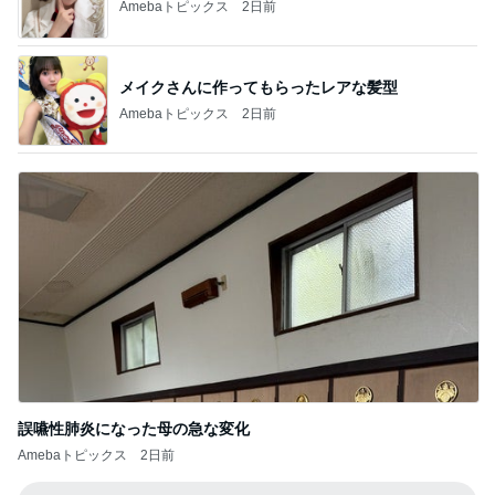
誤嚥性肺炎になった母の急な変化
Amebaトピックス
2日前
記事を読む
初めましての時より倍の大きさ
Amebaトピックス
2日前
高橋英樹 山荘で発見した夏の紅葉
Amebaトピックス
18時間前
1日約240円のクーラー節約の努力
Amebaトピックス
1日前