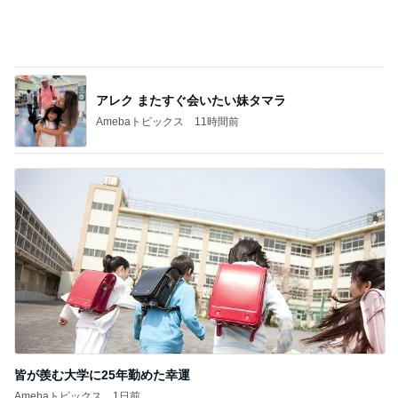
皆が羨む大学に25年勤めた幸運
Amebaトピックス
1日前
記事を読む
ミスドのコラボとまさかの支払い
Amebaトピックス
13時間前
ジャンル人気記事ランキング
猫との生活
妹夫婦の新居へ