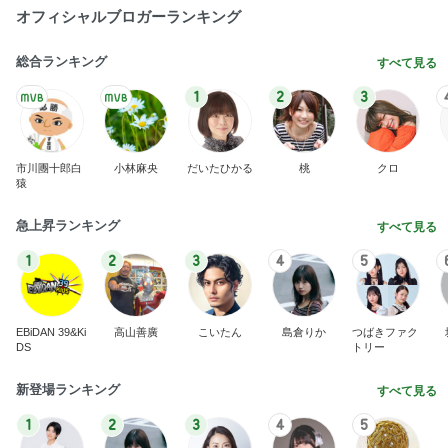
オフィシャルブロガーランキング
総合ランキング
すべて見る
1
2
3
市川團十郎白
小林麻央
だいたひかる
桃
クロ
猿
急上昇ランキング
すべて見る
1
2
3
4
5
EBiDAN 39&Ki
高山善廣
こいたん
島倉りか
つばきファク
DS
トリー
新登場ランキング
すべて見る
1
2
3
4
5