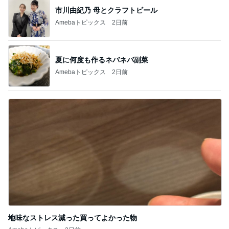
地味なストレス減った買ってよかった物
Amebaトピックス
2日前
記事を読む
買いまわりにおすすめの1000円商品
Amebaトピックス
2日前
だいた 4歳夏に向け体力温存中
Amebaトピックス
2日前
小原正子 臨時休業で最後の温泉に
Amebaトピックス
2日前