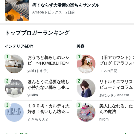
痛くならず大活躍の楽ちんサンダル
Amebaトピックス
2日前
トップブロガーランキング
インテリア&DIY
美容
1
1
おうちと暮らしのレシ
（旧アカウント）
ピ 〜HOME&LIFE〜
ブログ【アラフォ
社売却セカンドラ
yuki (ドキ子）
エマの日記
フ】
2
2
ほんとうに必要な物し
リトルミニマリス
か持たない暮らし◆Ke
ビューティコラム 
ep Life Simple◆〜イ
little minimalist'
yukiko
あねっさ／anessa
ンテリアのきろく〜
uty colum
3
3
１００均・カルディ大
美人になれる、た
好き！食いしん坊☆き
んの魔法
らりん☆のブログ
☆きらりん☆
hiromi