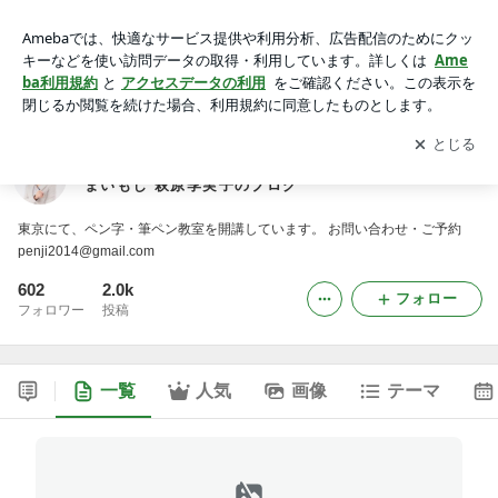
誰かに見せたくなる字が書ける ペン字教室 myMOJIまいもじ
萩原季実子のブログ
アプリをダウンロードして
ブログの更新通知
を受け取りまし
開く
ょう。
誰かに見せたくなる字が書ける ペン字教室 myMOJI
まいもじ 萩原季実子のブログ
東京にて、ペン字・筆ペン教室を開講しています。 お問い合わせ・ご予約
penji2014@gmail.com
602
2.0k
フォロー
フォロワー
投稿
一覧
人気
画像
テーマ