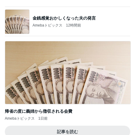
Amebaトピックス
1日前
記事を読む
実母から受けたまさかの嫌がらせ
Amebaトピックス
23時間前
急遽決めた箱根と三嶋大社への旅行
Amebaトピックス
2日前
彼氏の家で彼氏が作ったスープカレー
Amebaトピックス
2日前