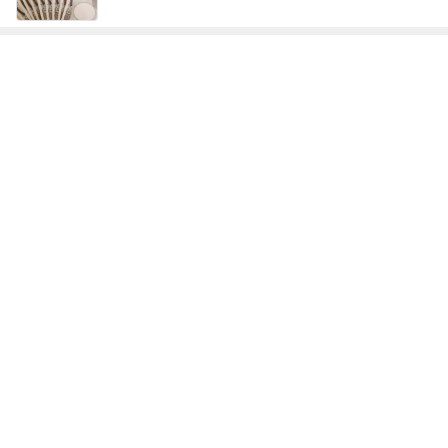
神がかってる掃除機
Amebaトピックス
20時間前
だいた 広い家がいらない理由
Amebaトピックス
2日前
高くて悩んだ息子のためのからくり箱
Amebaトピックス
2日前