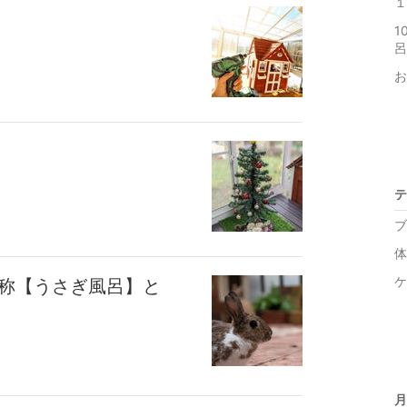
１
1
呂
お
テ
ブ
体
ケ
通称【うさぎ風呂】と
月