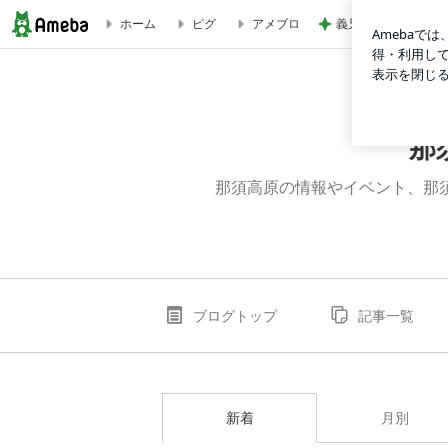
義兄の結婚相手は苦
ホーム
ピグ
アメブロ
ブログ記事一覧｜那須高原のペンション クレールのブログ
那
那須高原の情報やイベント、那須高原での
ブログトップ
記事一覧
新着
月別