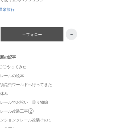
グ
ン
温泉旅行
上
グ
昇
上
昇
フォロー
新の記事
〇〇やってみた
レールの絵本
須昆虫ワールドへ行ってきた！
休み
レールでお祝い 乗り物編
クレール改装工事②
ンションクレール改装その１