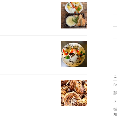
こ
B
那
メ
栃
知