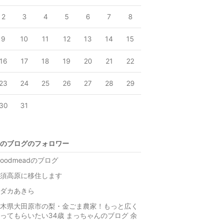
2
3
4
5
6
7
8
9
10
11
12
13
14
15
16
17
18
19
20
21
22
23
24
25
26
27
28
29
30
31
のブログのフォロワー
roodmeadのブログ
須高原に移住します
ダカあきら
木県大田原市の梨・金ごま農家！もっと広く
ってもらいたい34歳 まっちゃんのブログ 余