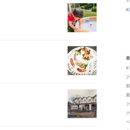
#
最
#
ク
那
夏
ク
ペ