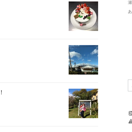
瀬
あ
！