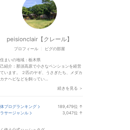
peisionclair【クレール】
プロフィール
ピグの部屋
住まいの地域：
栃木県
己紹介：
那須高原で小さなペンションを経営
ています。 ２匹のヤギ、うさぎたち、メダカ
カナヘビなどを飼ってい...
続きを見る ＞
体ブログランキング
189,479
位
↑
ラ
ラサージャンル
3,047
位
↑
ン
ラ
キ
ン
く使う公式ハッシュタグ
ン
キ