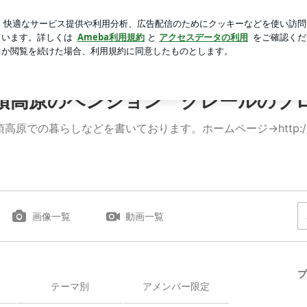
手なママ友
芸能人ブログ
人気ブログ
新規登録
ログ
須高原のペンション クレールのブ
暮らしなどを書いております。ホームページ→http://www.aco.c
画像一覧
動画一覧
プ
テーマ別
アメンバー限定