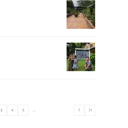
3
4
5
…