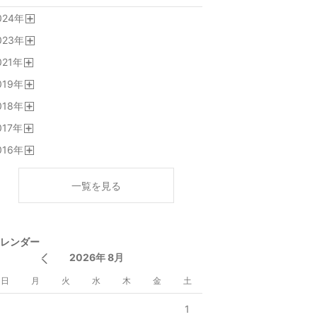
024
年
開
023
年
く
開
021
年
く
開
019
年
く
開
018
年
く
開
017
年
く
開
016
年
く
開
く
一覧を見る
レンダー
2026年 8月
日
月
火
水
木
金
土
1