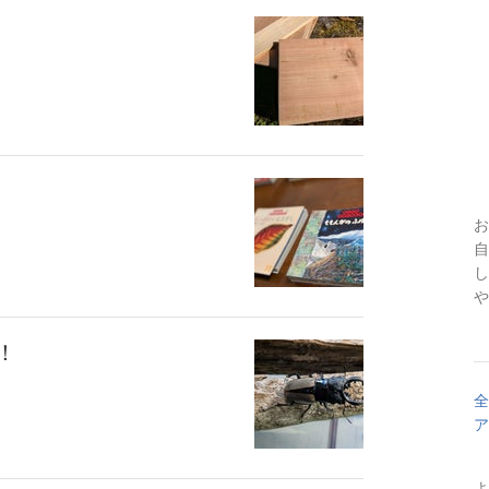
お
自
し
や
！
全
ア
よ