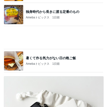
記事を読む
義父の姉夫婦の墓参りに行く予定
Amebaトピックス
1日前
カルディで買った優雅な気分の珈琲
Amebaトピックス
16時間前
沢山もらった服を片付けた押入れ
Amebaトピックス
21時間前
夏休みのお昼に毎回リピートするもの
Amebaトピックス
1日前