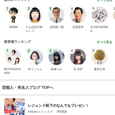
すべて見る
1
2
3
4
5
AKB48
たんぽぽ川村
北村総一朗
北別府学
OCHA NORM
エミコ
A
新登場ランキング
すべて見る
1
2
3
4
5
BEYOOOOO
ゆうこりん
島倉りか
石 安伊
蒼井心音
NDS
芸能人・有名人ブログ TOPへ
レジェンド松下のなんでもプレゼン！
Amebaトピックス
7時間前