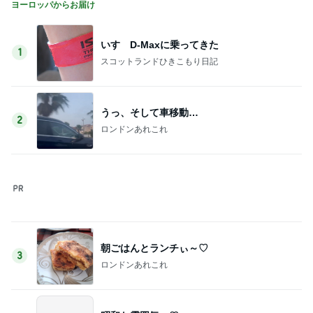
昭和な雰囲気～♡
4
ロンドンあれこれ
広告
5
ロンドンあれこれ
このジャンルの記事をもっと見る
レジェンド松下のなんでもプレゼン！
Amebaトピックス
7時間前
團十郎 夜ご飯まで予定なしの日
Amebaトピックス
1日前