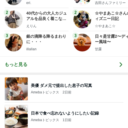
y Ameba 吉田さ
eri.
吉田さんファミリー
ミリーオフィシャ
ログ
2
2
40代からの大人カジュ
☆やまあこ☆さん
アルを品良く着こなす
ィズニー日記
ファッションブログ
えりん
☆やまあこ☆
3
3
銀の滴降る降るまわり
日々是甘露2〜デ
に・・・
ー風味〜
illallan
甘露
もっと見る
美優 ダメ元で提出した息子の写真
Amebaトピックス
2日前
日本で食べ忘れないようにしたい記録
Amebaトピックス
1日前