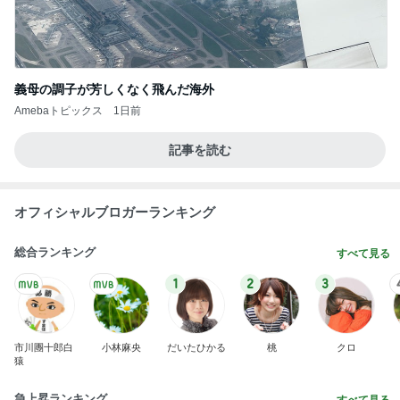
義母の調子が芳しくなく飛んだ海外
Amebaトピックス
1日前
記事を読む
オフィシャルブロガーランキング
総合ランキング
すべて見る
1
2
3
市川團十郎白
小林麻央
だいたひかる
桃
クロ
猿
急上昇ランキング