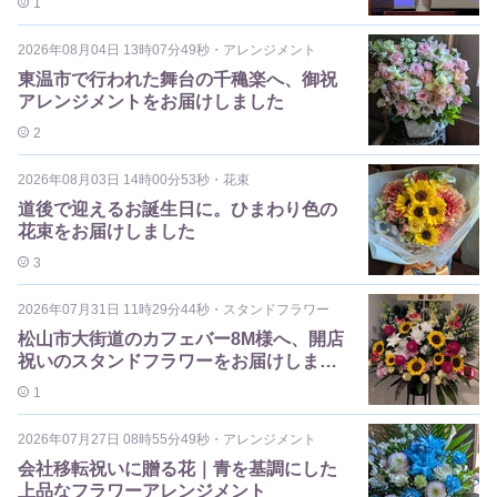
1
2026年08月04日 13時07分49秒
・
アレンジメント
東温市で行われた舞台の千穐楽へ、御祝
アレンジメントをお届けしました
2
2026年08月03日 14時00分53秒
・
花束
道後で迎えるお誕生日に。ひまわり色の
花束をお届けしました
3
2026年07月31日 11時29分44秒
・
スタンドフラワー
松山市大街道のカフェバー8M様へ、開店
祝いのスタンドフラワーをお届けしまし
た
1
2026年07月27日 08時55分49秒
・
アレンジメント
会社移転祝いに贈る花｜青を基調にした
上品なフラワーアレンジメント