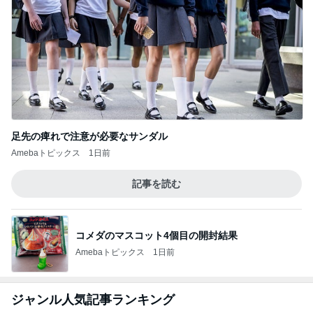
コメダのマスコット4個目の開封結果
Amebaトピックス
1日前
ジャンル人気記事ランキング
ヨーロッパからお届け
いすゞD-Maxに乗ってきた
1
スコットランドひきこもり日記
うっ、そして車移動…
2
ロンドンあれこれ
朝ごはんとランチぃ～♡
3
ロンドンあれこれ