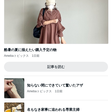
かとうかず子 麻酔の顔で天ぷら
Amebaトピックス
1日前
だいた 夫を見送る息子の変化
Amebaトピックス
18時間前
モト冬樹 愛犬は誰と寝たいのか
Amebaトピックス
2日前
気に入らない備え付けのカーテン