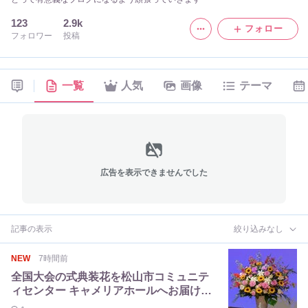
123
2.9k
フォロー
フォロワー
投稿
一覧
人気
画像
テーマ
広告を表示できませんでした
記事の表示
絞り込みなし
NEW
7時間前
全国大会の式典装花を松山市コミュニテ
ィセンター キャメリアホールへお届けし
ました