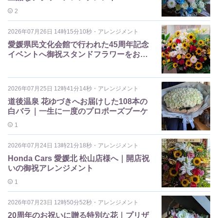
2
2026年07月26日 14時15分10秒
・
アレンジメント
愛媛県民文化会館で行われた45周年記念
イベントへ御祝スタンドフラワーをお届
けしました
2026年07月25日 12時41分14秒
・
アレンジメント
道後温泉 花ゆづきへお届けした108本の
白バラ｜一生に一度のプロポーズブーケ
1
2026年07月24日 13時21分18秒
・
アレンジメント
Honda Cars 愛媛北 松山店様へ｜開店祝
いの御祝アレンジメント
1
2026年07月23日 12時50分52秒
・
アレンジメント
20周年のお祝いに贈る特別な花｜プリザ