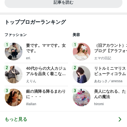
記事を読む
トップブロガーランキング
ファッション
美容
1
1
妻です。ママです。女
（旧アカウント）
です。
ブログ【アラフォ
社売却セカンドラ
eri.
エマの日記
フ】
2
2
40代からの大人カジュ
リトルミニマリス
アルを品良く着こなす
ビューティコラム 
ファッションブログ
little minimalist'
えりん
あねっさ／anessa
uty colum
3
3
銀の滴降る降るまわり
美人になれる、た
に・・・
んの魔法
illallan
hiromi
もっと見る