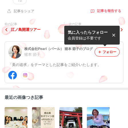
73
記事を報告する
記事をシェア
前の記事
次の記事
江ノ島開運ツアー
自立の応援
気に入ったらフォロー
会員登録は不要です
株式会社Pearl（パール） 猪本 節子のブログ
フォロー
猪本 節子
「美の追求」をテーマとした記事をご紹介いたします。
最近の画像つき記事