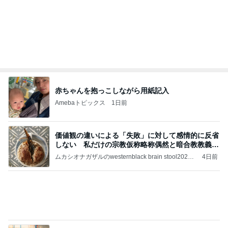
相続税を、払えないで、売りに出されて不動産は、
外国のお金持ちに買われているそうです。やばいで
すよ
ht9299yzf祈りのブログ
5日前
だいた 疲れていると言われた顔
Amebaトピックス
1日前
ポッキー以来の・・・初ビーナス♪
ＳＲ♡ＬＯＶＥＲの・・・キックでＧＯ♪
11日前