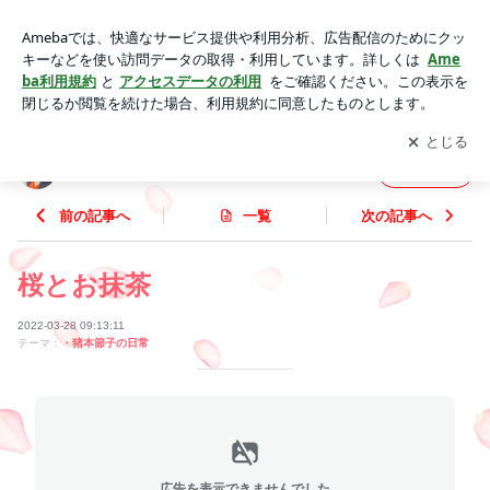
桜とお抹茶 | 株式会社Pearl（パール） 猪本 節子のブログ
アプリをダウンロードして
ブログの更新通知
を受け取りまし
開く
ょう。
株式会社Pearl（パール） 猪本 節子のブログ
フォロー
前の記事へ
一覧
次の記事へ
桜とお抹茶
2022-03-28 09:13:11
テーマ：
・猪本節子の日常
広告を表示できませんでした