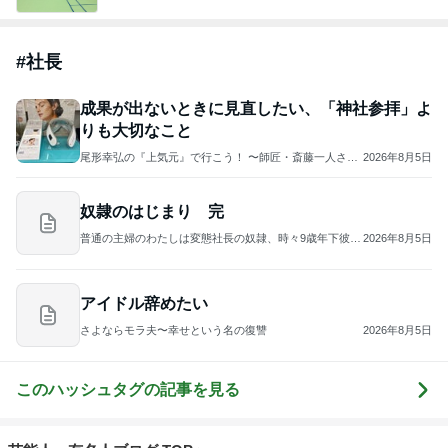
#
社長
成果が出ないときに見直したい、「神社参拝」よ
りも大切なこと
尾形幸弘の『上気元』で行こう！ 〜師匠・斎藤一人さん
2026年8月5日
に学んだ豊かな生き方〜
奴隷のはじまり 完
普通の主婦のわたしは変態社長の奴隷、時々9歳年下彼氏
2026年8月5日
と。
アイドル辞めたい
さよならモラ夫〜幸せという名の復讐
2026年8月5日
このハッシュタグの記事を見る