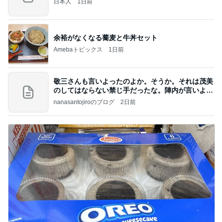
日本人
1日前
余裕がなくなる蕎麦と牛丼セット
Amebaトピックス
1日前
敬三さんも言いよったのよか。そうか。それは茂美
のしてはならない禁じ手だったな。陣内が言いよる
のよ
nanasantojiroのブログ
2日前