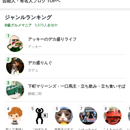
芸能人・有名人ブログ TOPへ
ジャンルランキング
B級グルメマニア
5,675人参加中
1
アッキーのデカ盛りライフ
アッキー
2
デカ盛りんぐ
ガデュ
3
下町マリーンズ・一口馬主・立ち飲み・立ち食いそば
柳橋二郎
4
5
6
7
8
安くて美味し
『やすたろ
道産子どすど
いもっちゃん
こんちゃんの