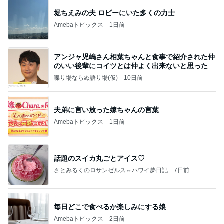
アンジャ児嶋さん相葉ちゃんと食事で紹介された仲
のいい後輩にコイツとは仲よく出来ないと思った
喋り場ならぬ語り場(仮)
10日前
夫弟に言い放った嫁ちゃんの言葉
Amebaトピックス
1日前
話題のスイカ丸ごとアイス♡
さとみるくのロサンゼルス⇔ハワイ夢日記
7日前
毎日どこで食べるか楽しみにする娘
Amebaトピックス
2日前
何故トランプ大統領が日本円を支援するのかと聞か
れた時の答え
nokoarikonのブログ
2日前