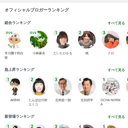
オフィシャルブロガーランキング
総合ランキング
すべて見る
1
2
3
市川團十郎白
小林麻央
だいたひかる
桃
クロ
猿
急上昇ランキング
すべて見る
1
2
3
4
5
AKB48
たんぽぽ川村
北村総一朗
北別府学
OCHA NORM
エミコ
A
新登場ランキング
すべて見る
1
2
3
4
5