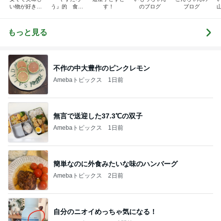
い物が好き☆
う』的 食の
す！
のブログ
ブログ
彡
備忘録
もっと見る
不作の中大豊作のピンクレモン
Amebaトピックス
1日前
無言で送迎した37.3℃の双子
Amebaトピックス
1日前
簡単なのに外食みたいな味のハンバーグ
Amebaトピックス
2日前
自分のニオイめっちゃ気になる！