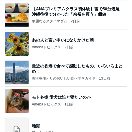
【ANAプレミアムクラス初体験】雷で50分遅延…
沖縄往復で分かった「余裕を買う」価値
華麗なるスタバマダム
2日前
あの人と言い争いになりかけた朝
Amebaトピックス
2日前
最近の香港で食べて感動したもの、いろいろまと
め！
香港在住えりのおいしい食べ歩きガイド
13日前
モト冬樹 愛犬は誰と寝たいのか
Amebaトピックス
1日前
地獄