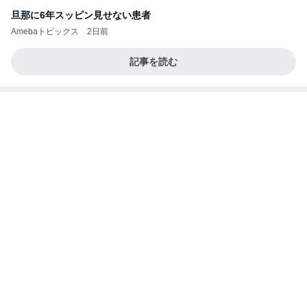
Amebaトピックス
1日前
価値観の違いによる「失敗」に対して感情的に反省
しない 私だけの宗教仮称略称偶然と暗合教教義候
補
ムカシオナガザルのwesternblack brain stool2024
4日前
年（令和6）11月25日以来減酒断煙再開ムカシオナ
ガザル
息子の為に頑張ろうと決めた理由
Amebaトピックス
1日前
8月6日「めざましテレビ」林佑香さん着用のウィル
セレクションの小花刺繍タックスリーブカーディガ
ン
れなのブログ
15時間前
甲羅が割れ負傷した指定外来種の亀
Amebaトピックス
1日前