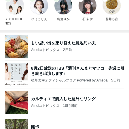
BEYOOOOO
ゆうこりん
島倉りか
石 安伊
蒼井心音
NDS
甘い思い出を塗り替えた意地汚い夫
Amebaトピックス
2日前
8月2日放送のTBS「週刊さんまとマツコ」先週に引
き続き出演します♪
植草美幸オフィシャルブログ Powered by Ameba
5日前
カルティエで購入した意外なリング
Amebaトピックス
10時間前
開卡