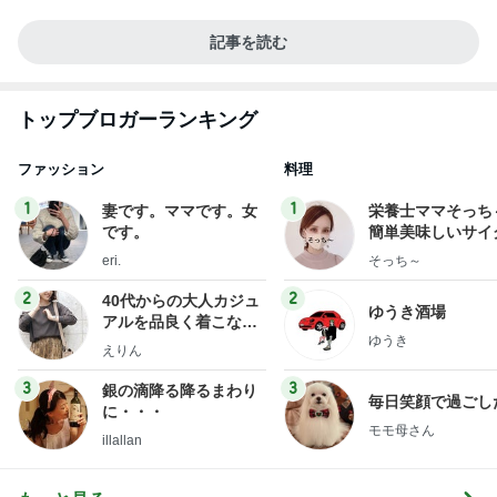
記事を読む
トップブロガーランキング
ファッション
料理
1
1
妻です。ママです。女
栄養士ママそっち
です。
簡単美味しいサイ
献立
eri.
そっち～
2
2
40代からの大人カジュ
ゆうき酒場
アルを品良く着こなす
ゆうき
ファッションブログ
えりん
3
3
銀の滴降る降るまわり
毎日笑顔で過ごし
に・・・
モモ母さん
illallan