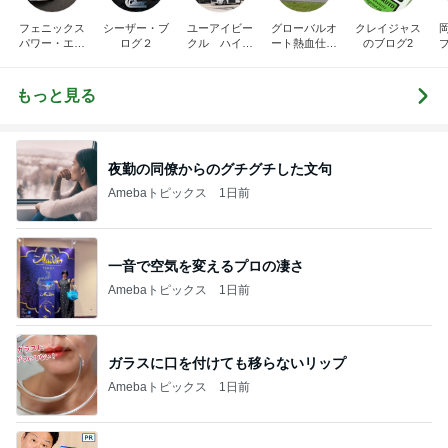
フェニックス
シーザー・ブ
ユーアイビー
グローバルオ
クレイジャス
パワー・エチ
ログ２
クル ハイエ
ート熱血仕入
のブログ2
ゼンヤ横山の
ース200系完
れブログ
車
言いたい放題
全マスターブ
ログ
もっと見る
夜勤の同僚からのグチグチした文句
Amebaトピックス
1日前
一音で空気を変えるプロの凄さ
Amebaトピックス
1日前
ガラスに口を付けても移らないリップ
Amebaトピックス
1日前