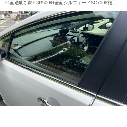
F4面透明断熱FGR500\R全面シルフィードSC7008施工