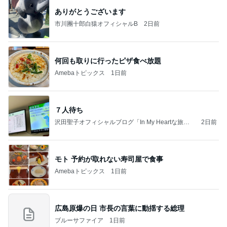
ありがとうございます
市川團十郎白猿オフィシャルB
2日前
何回も取りに行ったピザ食べ放題
Amebaトピックス
1日前
７人待ち
沢田聖子オフィシャルブログ「In My Heartな旅日
2日前
記」by Ameba
モト 予約が取れない寿司屋で食事
Amebaトピックス
1日前
広島原爆の日 市長の言葉に動揺する総理
ブルーサファイア
1日前