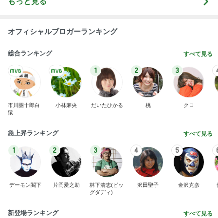
もっと見る
オフィシャルブロガーランキング
総合ランキング
すべて見る
1
2
3
市川團十郎白
小林麻央
だいたひかる
桃
クロ
猿
急上昇ランキング
すべて見る
1
2
3
4
5
デーモン閣下
片岡愛之助
林下清志(ビッ
沢田聖子
金沢克彦
グダディ)
新登場ランキング
すべて見る