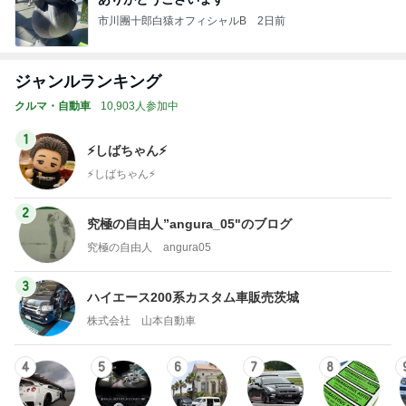
市川團十郎白猿オフィシャルB
2日前
ジャンルランキング
クルマ・自動車
10,903人参加中
1
⚡️しばちゃん⚡
⚡️しばちゃん⚡️
2
究極の自由人”angura_05"のブログ
究極の自由人 angura05
3
ハイエース200系カスタム車販売茨城
株式会社 山本自動車
4
5
6
7
8