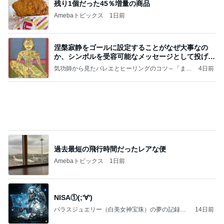
残り1個だった45％増量の商品
Amebaトピックス
1日前
涅槃寂静をゴールに設定することがなぜ大事なの
か、シンボルを受容可能なメッセージとして投げる
ことが
気功師から見たバレエとヒーリングのコツ～「まと
4日前
いのば」ブログ
過去最短の飛行時間だったレアな便
Amebaトピックス
1日前
NISA①(;'∀')
パラスジュエリー（白美女神宝珠）の夢の記録
14日前
（続編）