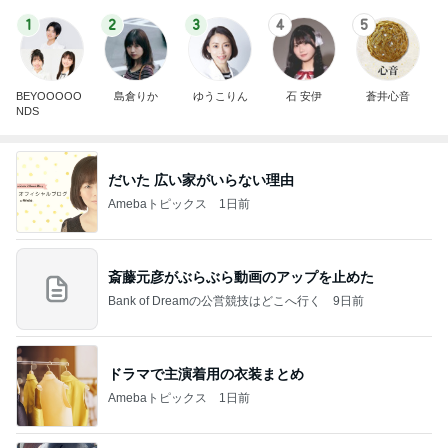
1
2
3
4
5
BEYOOOOO
島倉りか
ゆうこりん
石 安伊
蒼井心音
NDS
だいた 広い家がいらない理由
Amebaトピックス
1日前
斎藤元彦がぶらぶら動画のアップを止めた
Bank of Dreamの公営競技はどこへ行く
9日前
ドラマで主演着用の衣装まとめ
Amebaトピックス
1日前