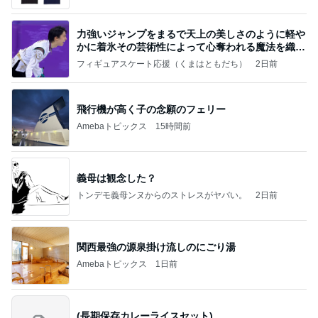
力強いジャンプをまるで天上の美しさのように軽や
かに着氷その芸術性によって心奪われる魔法を織り
なす
フィギュアスケート応援（くまはともだち）
2日前
飛行機が高く子の念願のフェリー
Amebaトピックス
15時間前
義母は観念した？
トンデモ義母ンヌからのストレスがヤバい。
2日前
関西最強の源泉掛け流しのにごり湯
Amebaトピックス
1日前
(長期保存カレーライスセット)