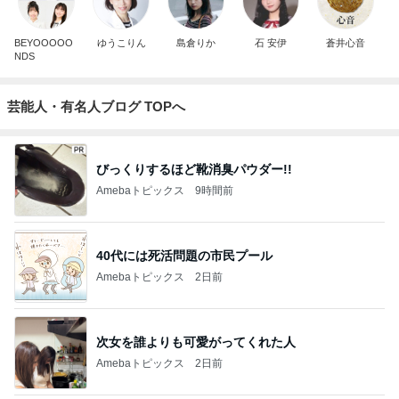
BEYOOOOO
ゆうこりん
島倉りか
石 安伊
蒼井心音
NDS
芸能人・有名人ブログ TOPへ
びっくりするほど靴消臭パウダー!!
Amebaトピックス
9時間前
40代には死活問題の市民プール
Amebaトピックス
2日前
次女を誰よりも可愛がってくれた人
Amebaトピックス
2日前