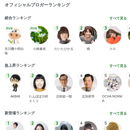
オフィシャルブロガーランキング
総合ランキング
すべて見る
1
2
3
市川團十郎白
小林麻央
だいたひかる
桃
クロ
猿
急上昇ランキング
すべて見る
1
2
3
4
5
AKB48
たんぽぽ川村
北村総一朗
北別府学
OCHA NORM
エミコ
A
新登場ランキング
すべて見る
1
2
3
4
5