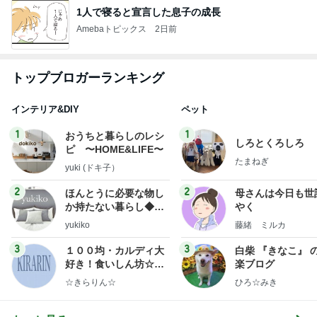
1人で寝ると宣言した息子の成長
Amebaトピックス
2日前
トップブロガーランキング
インテリア&DIY
ペット
1
1
おうちと暮らしのレシ
しろとくろしろ
ピ 〜HOME&LIFE〜
たまねぎ
yuki (ドキ子）
2
2
ほんとうに必要な物し
母さんは今日も世
か持たない暮らし◆Ke
やく
ep Life Simple◆〜イ
yukiko
藤緒 ミルカ
ンテリアのきろく〜
3
3
１００均・カルディ大
白柴 『きなこ』 
好き！食いしん坊☆き
楽ブログ
らりん☆のブログ
☆きらりん☆
ひろ☆みき