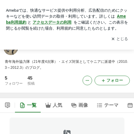
『ライオンの食欲。』
アプリをダウンロードして
ブログの更新通知
を受け取りまし
開く
ょう。
『ライオンの食欲。』
青年海外協力隊（21年度4次隊）・エイズ対策としてケニアに派遣中（2010.
3～2012.3）のブログ。
5
45
フォロー
フォロワー
投稿
一覧
人気
画像
テーマ