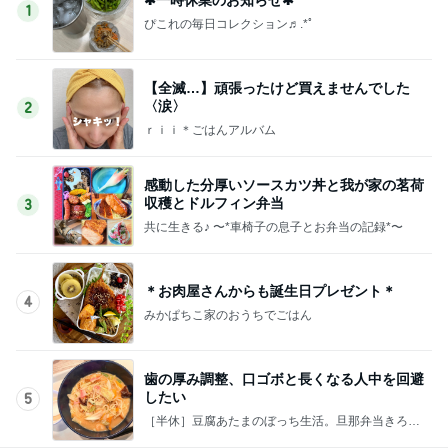
1
ぴこれの毎日コレクション♬.*ﾟ
【全滅…】頑張ったけど買えませんでした
〈涙〉
2
ｒｉｉ＊ごはんアルバム
感動した分厚いソースカツ丼と我が家の茗荷
収穫とドルフィン弁当
3
共に生きる♪ 〜*車椅子の息子とお弁当の記録*〜
＊お肉屋さんからも誕生日プレゼント＊
4
みかぱちこ家のおうちでごはん
歯の厚み調整、口ゴボと長くなる人中を回避
したい
5
［半休］豆腐あたまのぼっち生活。旦那弁当きろく
はお休み中