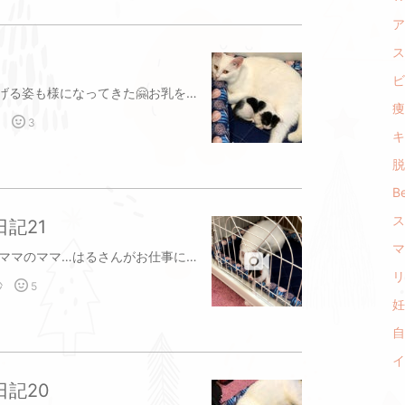
ア
ス
ビ
生後22日目になりました！お乳をあげる姿も様になってきた🤗お乳を飲んだら、即寝る💤💤💤その、繰り返し❣️今日は、いい感じで、ハートマークが写せました😊happy children💖皆様に幸あれ！
痩
3
キ
脱
Be
ス
記21
マ
今日で生後3週間になりました❣️ハクママのママ…はるさんがお仕事にいくので、ママとあたしは、ゲージに入れられた！出してーって💦必死のアピール‼️ハクママも、、、「仕方ないでしょっ」て説得！行って来まーす！お留守番、宜しく🤗
動
リ
秒
5
画
妊
を
自
含
む
イ
記
記20
事