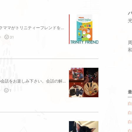
産まれて4週間と1日になります。ハクママがトリニティーフレンドを食べ始めたので、チビちゃんの感想を聞いて👂みましょう‼️こちらがその商品です。ハクママのお母さんの友達んちは、ウサギ🐰ちゃんにあげてるそうですが、このふりかけだけをちょーだい❣️ちょーだい❣️とせがむらしい😅
秒
31
和
産まれて1か月になりました😸親子の会話をお楽しみ下さい。会話の解説！ちび…なんでゲージにいれたのー！出して、出してー！ハクママ…我慢しなさい！母さんが仕事に行くから、ゲージの中で、お留守番ですよ！ちび…いやだいやだ！さっきまで、一緒に遊んでくれてたじゃん💢ハクママ…いつも、ゲージで待ってるでしょっ！今日に限って、わがまま言うんじゃありません💢ちび…だってー！母さん出してー！動画撮る前に出してー！的な、、、会話でしょうか🤗どんな会話か、想像してみて下さい！私には、こんな会話が聞こえて来ました💖happy children💖ますます、成長が楽しみです。母さん事、わたくしは、現在の仕事の合間に、新店舗の内装を自分で夜な夜なやってます💦昨日は、22時からペンキ塗りを始めて、きりのいい所までやりました。朝の6時半に終了！工具入れも、作ってみました！ダイソーでベルト・工具入れなど(440円)買って、ドライバーやお掃除小物・マスキングテープを入れて、作業が捗りました！ちなみに、ちゃんとした工具いれは、2000円ぐらいはします。ちょっと、自己満足！今から、ペンキ塗りしまーす！出来上がりを乞うご期待‼️
秒
1
最
白
白
白
白