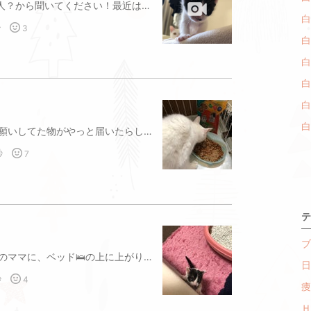
最近のチビちゃんの成長ぶりを、本人？から聞いてください！最近は、走り回ったり、おしゃべりも多くなりました🤗子猫の成長をブログに書き出して、約1ヶ月ぐらいになります。ハクのファンもいて下さり、ますます、ブログを頑張らねばと励みになります。
動
白
秒
3
画
白
を
白
含
む
白
記
白
事
白
生後24日になりました！母さんにお願いしてた物がやっと届いたらしい😸待ってました！と、ハクママは、食べにゲージに自ら入りました！
秒
7
テ
ブ
生後23日目になりました！ハクママのママに、ベッド🛌の上に上がりたいと、目👀で訴えているようです🤗動きも活発になり、ちっちゃいので、どんな隙間にも、入り込めます！私の、お掃除も大変です💦
日
秒
4
痩
Ｈ