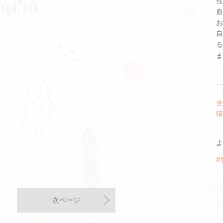
性
血
お
自
る
ま
全
猫
よ
#
次ページ