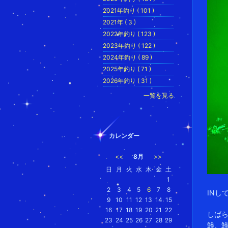
2021年釣り ( 101 )
2021年 ( 3 )
2022年釣り ( 123 )
2023年釣り ( 122 )
2024年釣り ( 89 )
2025年釣り ( 71 )
2026年釣り ( 31 )
一覧を見る
カレンダー
<<
8月
>>
日
月
火
水
木
金
土
1
2
3
4
5
6
7
8
INし
9
10
11
12
13
14
15
16
17
18
19
20
21
22
しば
23
24
25
26
27
28
29
鯵、