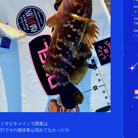
t
メ
t
T
b
ハ
※
コミサビキメインで調査は
打でその後珍客は現れてなかった💦