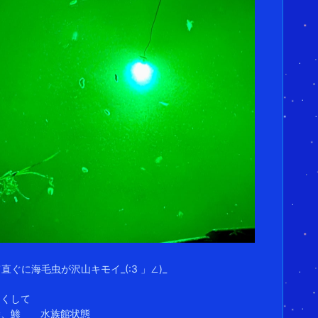
て直ぐに海毛虫が沢山キモイ_(:3 」∠)_
らくして
鯵、鯵 水族館状態