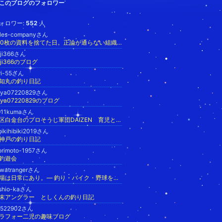
このブログのフォロワー
ォロワー:
552
人
ales-companyさん
100枚の資料を捨てた日。正論が通らない組織の不協和音を調律する参謀の視座
oji366さん
oji366のブログ
ri-55さん
知丸の釣り日記
uya07220829さん
uya07220829のブログ
911kumaさん
港区白金台のプロそうじ軍団DAIZEN 育児と仕事で自分の時間ゼロ…そんな貴方を救う、プロそうじ軍団DAIZEN
bikihibiki2019さん
神戸の釣り日記
orimoto-1957さん
釣遊会
iwatrangerさん
戦場は日常にあり。― 釣り・バイク・野球を攻略する男の記録
oshio-kaさん
末アングラー としくんの釣り日記
6522902さん
ラフォー二児の趣味ブログ