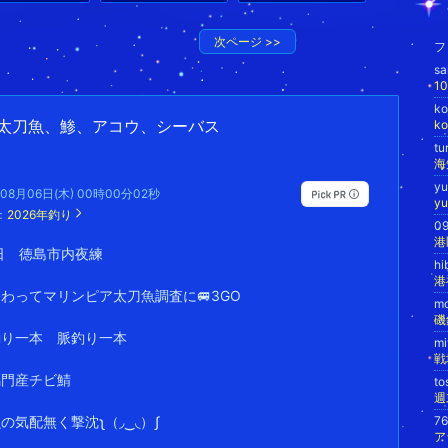
次ページ
>>
フ
s
k
太刀魚、鯵、アコウ、シーバス
k
tu
海
y
年08月06日(木) 00時00分02秒
y
：
2026年釣り
0
日 徳島市内夜練
hi
港
わってマリンピア太刀魚調査に🚐3GO
m
磯
釣り一本 脈釣り一本
m
鳴門産チビ鯖
t
週
の気配無く撃沈ʅ（◞‿◟）ʃ
7
ア