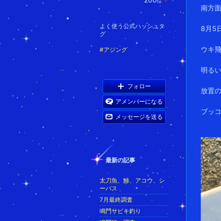
位
↑
キ
ラ
南方面
ン
ン
グ
キ
上
よく使う公式ハッシュタ
ン
8月5
昇
グ
グ
上
昇
ウキ飛
#アジング
明る
フォロー
放置
アメンバーになる
ブッ
メッセージを送る
最新の記事
太刀魚、鯵、アコウ、シ
ーバス
7月最終調査
鳴門サビキ釣り