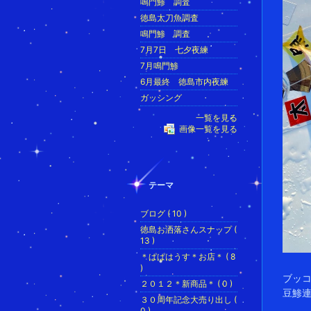
鳴門鯵 調査
徳島太刀魚調査
鳴門鯵 調査
7月7日 七夕夜練
7月鳴門鯵
6月最終 徳島市内夜練
ガッシング
一覧を見る
画像一覧を見る
テーマ
ブログ ( 10 )
徳島お洒落さんスナップ (
13 )
＊ぱぱはうす＊お店＊ ( 8
)
ブッ
２０１２＊新商品＊ ( 0 )
豆鯵連
３０周年記念大売り出し (
0 )