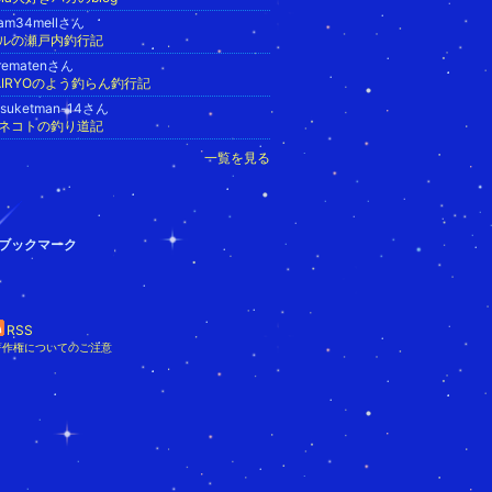
eam34mellさん
ルの瀬戸内釣行記
urematenさん
AIRYOのよう釣らん釣行記
asuketman-14さん
ネコトの釣り道記
一覧を見る
ブックマーク
RSS
著作権についてのご注意