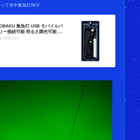
って水中集魚灯IN💡
OBAKU 集魚灯 USB モバイルバ
リー接続可能 明るさ調光可能 水
力 LED 堤防 船アジ イカ タチウ
on（アマゾン）
り 集魚ライト 7Mケーブル高輝
緑色)