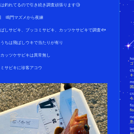
は釣れてるので引き続き調査頑張ります🧐
日 鳴門マズメから夜練
ばしサビキ、ブッコミサビキ、カッツケサビキで調査🐟
いうちは飛ばしウキで当たりが有り
のカッツケサビキは異常無し
h
ゴ
コミサビキに珍客アコウ
c
キ
m
国
cr
今
fi
f
rs
意
la
A