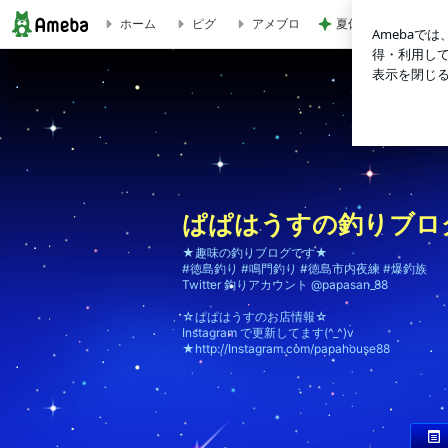
ホーム
ピグ
アメブロ
夏休みの思い出にな
ぱぱはうすの釣りブログ
ぱぱはうすの釣りブロ
★趣味の釣りブログです★
#徳島釣り #鳴門釣り #徳島市内夜練 #爆釣族
Twitter 釣りアカウント @papasan_88
☆ぱぱはうすのお店情報☆
Instagram で更新してます(^_^)v
★http://Instagram.com/papahouse88