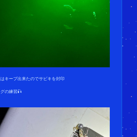
ずはキープ出来たのでサビキを封印
グの練習🎣