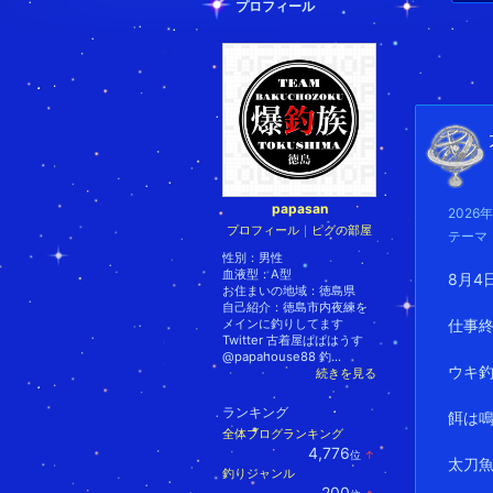
プロフィール
papasan
2026
プロフィール
｜
ピグの部屋
テーマ
性別：
男性
血液型：
A型
8月4
お住まいの地域：
徳島県
自己紹介：徳島市内夜練を
メインに釣りしてます
仕事終
Twitter 古着屋ぱぱはうす
@papahouse88 釣...
ウキ
続きを見る
ランキング
餌は
全体ブログランキング
4,776
位
↑
太刀魚
ラ
釣りジャンル
ン
200