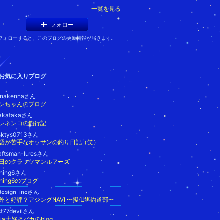
一覧を見る
フォロー
フォローすると、このブログの更新情報が届きます。
お気に入りブログ
onakennaさん
ンちゃんのブログ
takatakaさん
レネンコの釣行記
sktys0713さん
語が苦手なオッサンの釣り日記（笑）
aftsman-luresさん
日のクラフツマンルアーズ
shing6さん
ishing6のブログ
design-incさん
外と好評？アジングNAVI 〜擬似餌釣道部〜
st77devilさん
pia大好きバカのblog