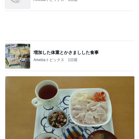
あひる なりたい自分を叶える外見サロン/Dearest
SPEED熱が再熱！！
5
毎日美活♡アラフィフ 美容医療マニア
このジャンルの記事をもっと見る
レジェンド松下のなんでもプレゼン！
Amebaトピックス
8時間前
19歳の頃に聞いた衝撃を受けた歌
Amebaトピックス
2日前
塩が少なくて美味しい玄米おにぎり