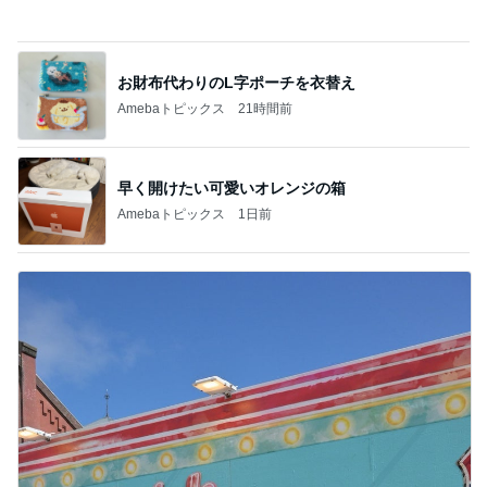
注意できない病気の酷い音声チック
Amebaトピックス
1日前
記事を読む
黒ずみや小傷がついたカルティエ
Amebaトピックス
20時間前
ホテル泊の楽しみに目覚めた夫
Amebaトピックス
1日前
香港のKFCで冷静さを失った夫の行動
Amebaトピックス
2日前