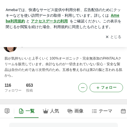
pantalaのブログ
アプリをダウンロードして
ブログの更新通知
を受け取りまし
開く
ょう。
pantalaのブログ
肌が気持ちいいと上手くいく 100%オーガニック・完全無添加のPANTALAク
リームを販売しています。余計なものが一切含まれていない安心・安全な製
品は自分のためであり次世代のため。五感を整えるのは第2の脳と言われる肌
から。
116
653
フォロー
フォロワー
投稿
一覧
人気
画像
テーマ