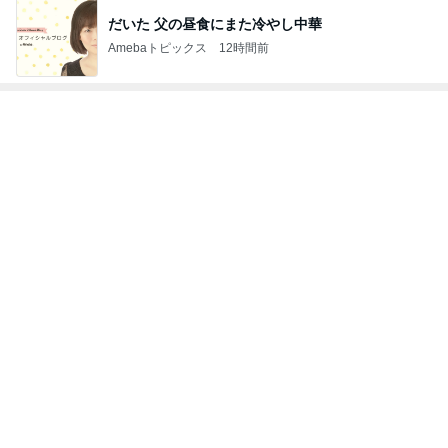
無料で入れる横浜の白い砂浜
Amebaトピックス
1日前
記事を読む
友人のカルティエ購入報告で凹み
Amebaトピックス
12時間前
全く酔わない英語しばりの会食
Amebaトピックス
11時間前
売って欲しいほど美味しいバター
Amebaトピックス
1日前