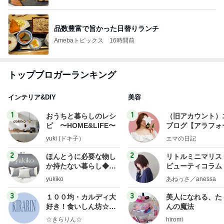
品数豊富で旨かった日替りランチ
Amebaトピックス
16時間前
トップブロガーランキング
インテリア&DIY
美容
1
1
おうちと暮らしのレシ
（旧アカウント）
ピ 〜HOME&LIFE〜
ブログ【アラフォ
社売却セカンドラ
yuki (ドキ子）
エマの日記
フ】
2
2
ほんとうに必要な物し
リトルミニマリス
か持たない暮らし◆Ke
ビューティコラム 
ep Life Simple◆〜イ
little minimalist'
yukiko
あねっさ／anessa
ンテリアのきろく〜
uty colum
3
3
１００均・カルディ大
美人になれる、た
好き！食いしん坊☆き
んの魔法
らりん☆のブログ
☆きらりん☆
hiromi