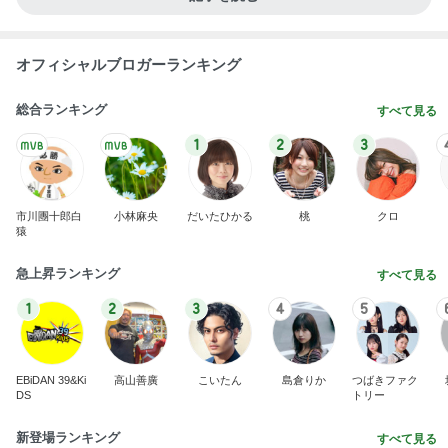
1
2
3
4
5
BEYOOOOO
島倉りか
ゆうこりん
石 安伊
蒼井心音
NDS
芸能人・有名人ブログ TOPへ
神がかってる掃除機
Amebaトピックス
8時間前
急に濃くなった両頬のシミの対処
Amebaトピックス
12時間前
堀ちえみ 鍼灸院での上半身治療
Amebaトピックス
1日前