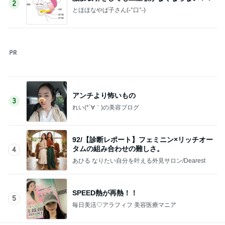
小川菜摘 グランドハイアットでプリン
Amebaトピックス
10時間前
記事を読む
施設に入れても楽にならない介護
Amebaトピックス
1日前
モト冬樹 エアコンのセンサー交換
Amebaトピックス
1日前
真矢ミキ 司会者に撮ってもらった1枚
Amebaトピックス
1日前