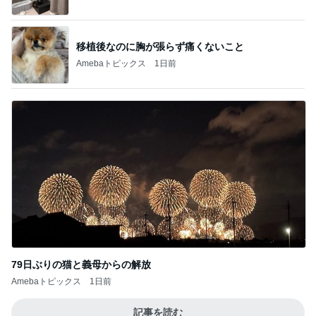
オフィシャルブロガーランキング
総合ランキング
すべて見る
1
2
3
市川團十郎白
小林麻央
だいたひかる
桃
クロ
猿
急上昇ランキング
すべて見る
1
2
3
4
5
EBiDAN 39&Ki
高山善廣
こいたん
島倉りか
つばきファク
DS
トリー
新登場ランキング
すべて見る