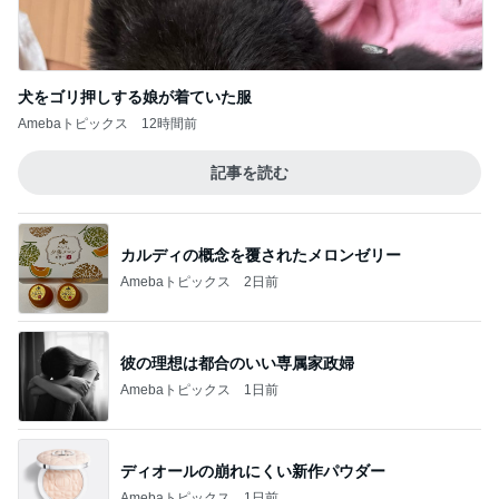
ジャンル人気記事ランキング
美容・スキンケア
「バーキンのS級コピー10万円」に思うこ
と。
1
超ハイスペ妻の徒然日記
脂肪吸引をしても二重顎がなくならない！？
2
とほほなやば子さん(˶°口°˶)
アンチより怖いもの
3
れい(*´∀｀)の美容ブログ
92/【診断レポート】フェミニン×リッチオー
タムの組み合わせの難しさ。
4