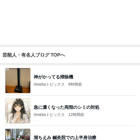
原田龍二 8kmのゴミ拾いウォーキング
Amebaトピックス
1日前
記事を読む
勢いで購入したCHANELの化粧品
Amebaトピックス
1日前
私が送った再構築のための条件
Amebaトピックス
17時間前
丁寧な暮らしの自分なりの考え方
Amebaトピックス
18時間前