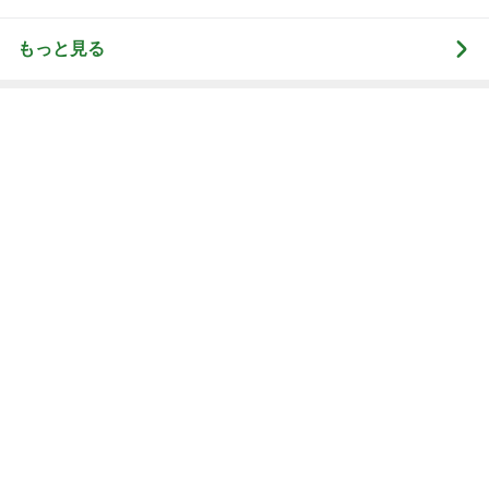
もっと見る
半額になったお気に入りのジャケット
Amebaトピックス
1日前
胃もたれしないとんかつ食べ放題
Amebaトピックス
2日前
癒されるアクアリウムとワークショップ
Amebaトピックス
2日前
次世代掃除機がやってきた！！
Amebaトピックス
8時間前