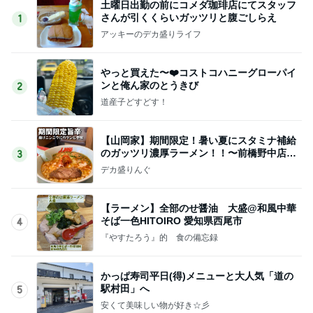
土曜日出勤の前にコメダ珈琲店にてスタッフ
さんが引くくらいガッツリと腹ごしらえ
1
アッキーのデカ盛りライフ
やっと買えた〜❤️コストコハニーグローパイ
ンと俺ん家のとうきび
2
道産子どすどす！
【山岡家】期間限定！暑い夏にスタミナ補給
のガッツリ濃厚ラーメン！！〜前橋野中店さ
3
ん〜
デカ盛りんぐ
【ラーメン】全部のせ醤油 大盛@和風中華
そば一色HITOIRO 愛知県西尾市
4
『やすたろう』的 食の備忘録
かっぱ寿司平日(得)メニューと大人気「道の
駅村田」へ
5
安くて美味しい物が好き☆彡