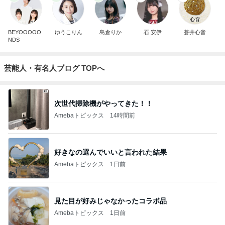
BEYOOOOO
ゆうこりん
島倉りか
石 安伊
蒼井心音
NDS
芸能人・有名人ブログ TOPへ
次世代掃除機がやってきた！！
Amebaトピックス
14時間前
好きなの選んでいいと言われた結果
Amebaトピックス
1日前
見た目が好みじゃなかったコラボ品
Amebaトピックス
1日前