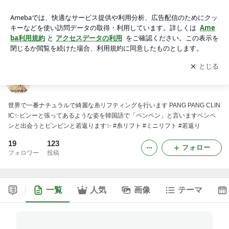
「韓国糸リフトNO.1」ペンペンクリニック
アプリをダウンロードして
ブログの更新通知
を受け取りまし
開く
ょう。
「韓国糸リフトNO.1」ペンペンクリニック
世界で一番ナチュラルで綺麗な糸リフティングを行います PANG PANG CLIN
IC✨ピンーと張ってあるような姿を韓国語で「ペンペン」と言いますペンペ
ンと出会うとピンピンと若返ります✨ #糸リフト #ミニリフト #若返り
19
123
フォロー
フォロワー
投稿
一覧
人気
画像
テーマ