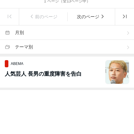
1
ページ（全
13
ページ中）
前のページ
次のページ
月別
テーマ別
ABEMA
人気芸人 長男の重度障害を告白