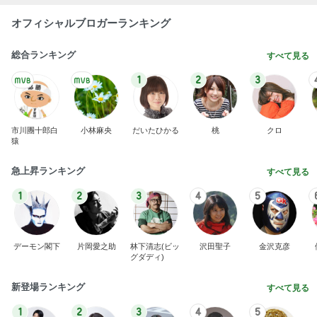
オフィシャルブロガーランキング
総合ランキング
すべて見る
1
2
3
市川團十郎白
小林麻央
だいたひかる
桃
クロ
猿
急上昇ランキング
すべて見る
1
2
3
4
5
デーモン閣下
片岡愛之助
林下清志(ビッ
沢田聖子
金沢克彦
グダディ)
新登場ランキング
すべて見る
1
2
3
4
5