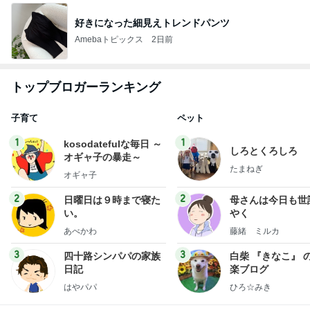
好きになった細見えトレンドパンツ
Amebaトピックス
2日前
トップブロガーランキング
子育て
ペット
1
1
kosodatefulな毎日 ～
しろとくろしろ
オギャ子の暴走～
たまねぎ
オギャ子
2
2
日曜日は９時まで寝た
母さんは今日も世
い。
やく
あべかわ
藤緒 ミルカ
3
3
四十路シンパパの家族
白柴 『きなこ』 
日記
楽ブログ
はやパパ
ひろ☆みき