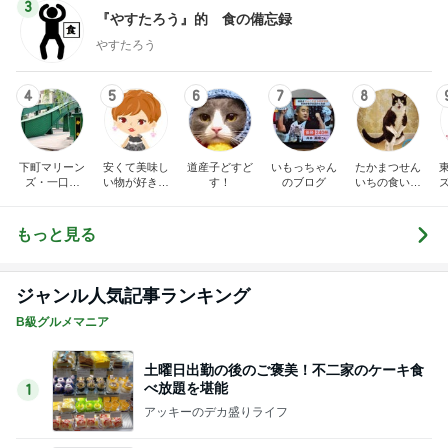
3
『やすたろう』的 食の備忘録
やすたろう
4
5
6
7
8
下町マリーン
安くて美味し
道産子どすど
いもっちゃん
たかまつせん
ズ・一口馬
い物が好き☆
す！
のブログ
いちの食い散
主・立ち飲
彡
らかし日記
み・立ち食い
そば
もっと見る
ジャンル人気記事ランキング
B級グルメマニア
土曜日出勤の後のご褒美！不二家のケーキ食
べ放題を堪能
1
アッキーのデカ盛りライフ