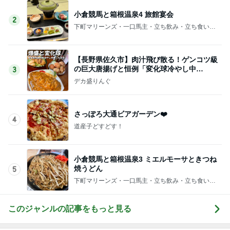
小倉競馬と箱根温泉4 旅館宴会
2
下町マリーンズ・一口馬主・立ち飲み・立ち食いそ
ば
【長野県佐久市】肉汁飛び散る！ゲンコツ級
の巨大唐揚げと恒例「変化球冷やし中
3
華」！！〜李紅蘭さん〜
デカ盛りんぐ
さっぽろ大通ビアガーデン❤️
4
道産子どすどす！
小倉競馬と箱根温泉3 ミエルモーサときつね
焼うどん
5
下町マリーンズ・一口馬主・立ち飲み・立ち食いそ
ば
このジャンルの記事をもっと見る