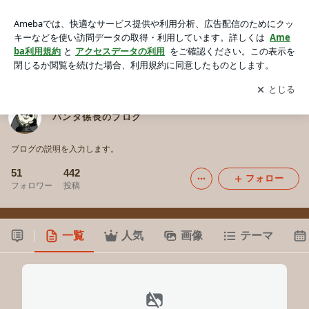
パンダ係長のブログ
アプリをダウンロードして
ブログの更新通知
を受け取りまし
開く
ょう。
パンダ係長のブログ
ブログの説明を入力します。
51
442
フォロー
フォロワー
投稿
一覧
人気
画像
テーマ