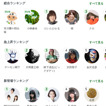
総合ランキング
すべて見る
1
2
3
市川團十郎白
小林麻央
だいたひかる
桃
クロ
猿
急上昇ランキング
すべて見る
1
2
3
4
5
デーモン閣下
片岡愛之助
林下清志(ビッ
沢田聖子
金沢克彦
グダディ)
新登場ランキング
すべて見る
1
2
3
4
5