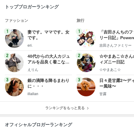
トップブロガーランキング
ファッション
旅行
1
1
妻です。ママです。女
「吉田さんちのフ
です。
リー日記」Powere
y Ameba 吉田さ
eri.
吉田さんファミリー
ミリーオフィシャ
ログ
2
2
40代からの大人カジュ
☆やまあこ☆さん
アルを品良く着こなす
ィズニー日記
ファッションブログ
えりん
☆やまあこ☆
3
3
銀の滴降る降るまわり
日々是甘露2〜デ
に・・・
ー風味〜
illallan
甘露
ランキングをもっと見る
オフィシャルブロガーランキング