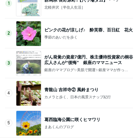
1
北軽井沢［半住人生活］
ピンクの花が涼しげ♪ 酔芙蓉、百日紅 花火
2
季節のあいだを歩く
がん発覚の資産7億円、株主優待投資家の桐谷
広人さんが“後悔” 銀座のママニュース
3
銀座のママブログ✨美肌で開運✨銀座ママが作った
化粧品✨銀座クラブ高嶋25歳で開店✨高嶋りえ子
お着物でエルメス バーキン コーデ
青龍山 吉祥寺② 風鈴まつり
4
カメラと歩く、日本の風景スナップ紀行
葛西臨海公園に咲くヒマワリ
5
まあくんのブログ