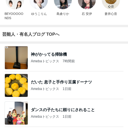
BEYOOOOO
ゆうこりん
島倉りか
石 安伊
蒼井心音
NDS
芸能人・有名人ブログ TOPへ
神がかってる掃除機
Amebaトピックス
7時間前
だいた 息子と手作り豆腐ドーナツ
Amebaトピックス
1日前
ダンスの子たちに頼りにされること
Amebaトピックス
1日前