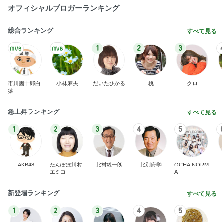
オフィシャルブロガーランキング
総合ランキング
すべて見る
1
2
3
市川團十郎白
小林麻央
だいたひかる
桃
クロ
猿
急上昇ランキング
すべて見る
1
2
3
4
5
AKB48
たんぽぽ川村
北村総一朗
北別府学
OCHA NORM
エミコ
A
新登場ランキング
すべて見る
1
2
3
4
5