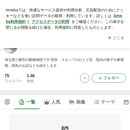
パルム動物病院ブログ
アプリをダウンロードして
ブログの更新通知
を受け取りまし
開く
ょう。
パルム動物病院ブログ
埼玉県三郷市の動物病院です 院長・スタッフのひとり言、院内の様子や新情
報、病気のお話などを紹介します。
75
1.4k
フォロー
フォロワー
投稿
一覧
人気
画像
テーマ