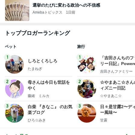
選挙のたびに変わる政治への不信感
Amebaトピックス
1日前
トップブロガーランキング
ペット
旅行
1
1
「吉田さんちのフ
しろとくろしろ
リー日記」Powere
たまねぎ
y Ameba 吉田さ
吉田さんファミリー
ミリーオフィシャ
ログ
2
2
母さんは今日も世話を
☆やまあこ☆さん
やく
ィズニー日記
藤緒 ミルカ
☆やまあこ☆
3
3
白柴 『きなこ』 のお気
日々是甘露2〜デ
楽ブログ
ー風味〜
ひろ☆みき
甘露