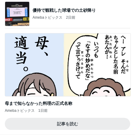
BEYOOOOO
ゆうこりん
島倉りか
石 安伊
蒼井心音
NDS