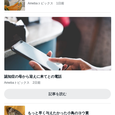
神がかってる掃除機
Amebaトピックス
3時間前
津久井教生 治療に似たPCメンテ
Amebaトピックス
1日前
仲良くなってきた近所の可愛い猫達
Amebaトピックス
1日前