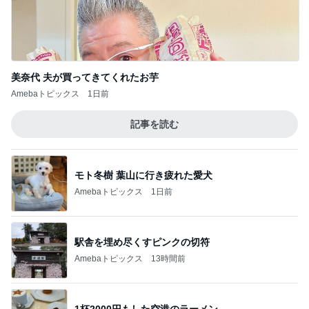
3歳半双子が話した謎のパンケーキ
Amebaトピックス
19時間前
記事を読む
小柳ルミ子 優勝の為に麻雀勉強
Amebaトピックス
2日前
母も驚いた正夢になった光景
Amebaトピックス
1日前
トマトを使った旨みたっぷりレシピ4選
Amebaトピックス
1日前