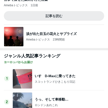
次世代掃除機がやってきた！！
Amebaトピックス
3時間前
原田龍二 突然姿を現したキジに感激
Amebaトピックス
2日前
3回連続となった残念な稽留流産
Amebaトピックス
1日前
気づいたらめっちゃ伸びていた髪