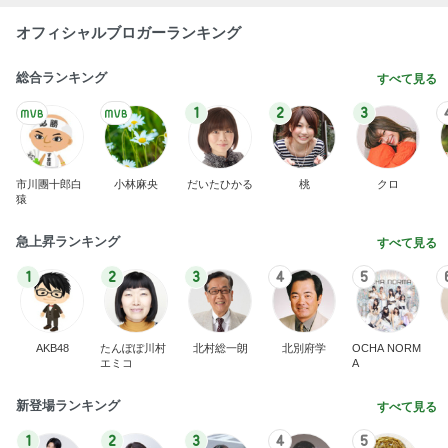
芸能人・有名人ブログ TOPへ
次世代掃除機がやってきた！！
Amebaトピックス
3時間前
義母への連絡が必須だった理由
Amebaトピックス
1日前
売れれば売れるだけ赤字という矛盾
Amebaトピックス
1日前