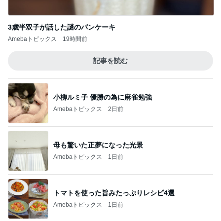
Amebaトピックス
1日前
記事を読む
涙が出た目玉の花火とサプライズ
Amebaトピックス
23時間前
ジャンル人気記事ランキング
ヨーロッパからお届け
いすゞD-Maxに乗ってきた
1
スコットランドひきこもり日記
うっ、そして車移動…
2
ロンドンあれこれ