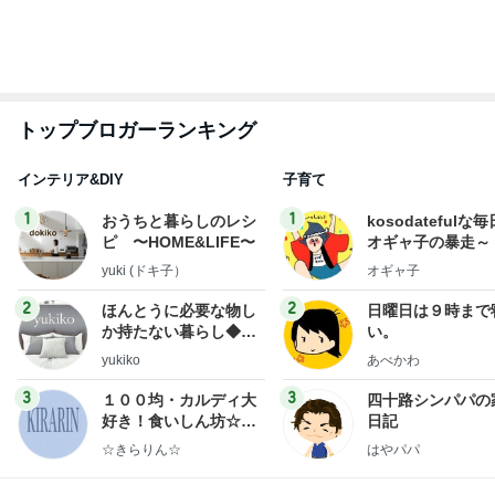
もっと見る
だいた 疲れていると言われた顔
Amebaトピックス
1日前
家族みんなが愛用中のバスタオル
Amebaトピックス
1日前
高橋英樹 帝国ホテルの豪華な料理
Amebaトピックス
1日前
レジェンド松下のなんでもプレゼン！
Amebaトピックス
3時間前