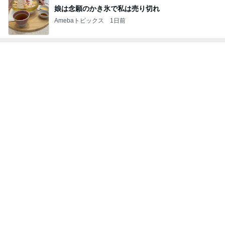
娘は念願のかき氷で私は売り切れ
Amebaトピックス
1日前
トップブロガーランキング
インテリア&DIY
子育て
1
1
おうちと暮らしのレシ
kosodatefulな毎
ピ 〜HOME&LIFE〜
オギャ子の暴走～
yuki (ドキ子）
オギャ子
2
2
ほんとうに必要な物し
日曜日は９時まで
か持たない暮らし◆Ke
い。
ep Life Simple◆〜イ
yukiko
あべかわ
ンテリアのきろく〜
3
3
１００均・カルディ大
四十路シンパパの
好き！食いしん坊☆き
日記
らりん☆のブログ
☆きらりん☆
はやパパ