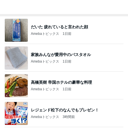
オフィシャルブロガーランキング
総合ランキング
すべて見る
1
2
3
市川團十郎白
小林麻央
だいたひかる
桃
クロ
猿
急上昇ランキング
すべて見る
1
2
3
4
5
AKB48
たんぽぽ川村
北村総一朗
北別府学
OCHA NORM
エミコ
A
新登場ランキング
すべて見る
1
2
3
4
5