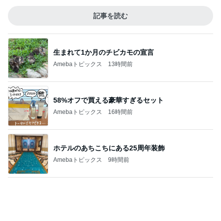
コストコのほぼ辛くない噛み応え
Amebaトピックス
1日前
食べてないつもりで体重が増えた訳
Amebaトピックス
2日前
初映画館で遊び疲れて爆睡した娘
Amebaトピックス
1日前
かとうかず子 頂き物の夕張メロン
Amebaトピックス
1日前