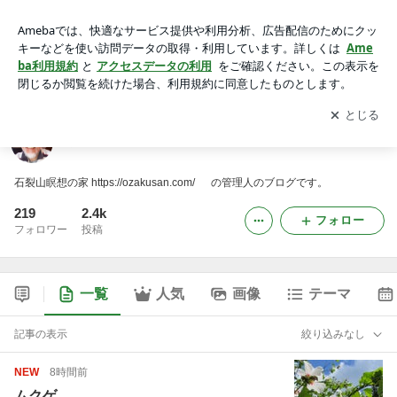
瞑想･芸術･癒しのｽﾍﾟｰｽ OZAKUSAN のブログ
アプリをダウンロードして
ブログの更新通知
を受け取りまし
開く
ょう。
瞑想･芸術･癒しのｽﾍﾟｰｽ OZAKUSAN のブログ
石裂山瞑想の家 https://ozakusan.com/ の管理人のブログです。
219
2.4k
フォロー
フォロワー
投稿
一覧
人気
画像
テーマ
記事の表示
絞り込みなし
NEW
8時間前
ムクゲ