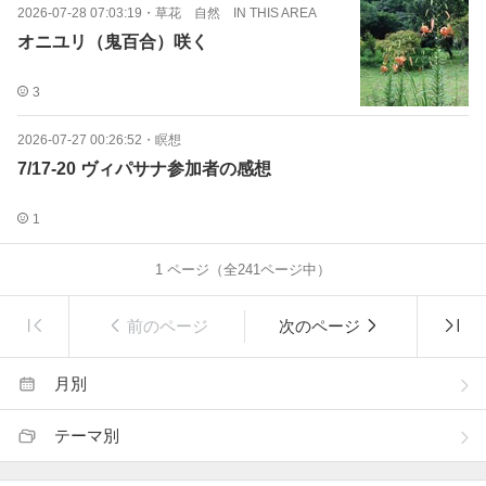
2026-07-28 07:03:19
・
草花 自然 IN THIS AREA
オニユリ（鬼百合）咲く
3
2026-07-27 00:26:52
・
瞑想
7/17-20 ヴィパサナ参加者の感想
1
1
ページ（全
241
ページ中）
前のページ
次のページ
月別
テーマ別