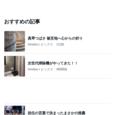
Bank of Dreamの公営競技はどこへ行く
9日前
ジャンルランキング
ハンドメイド雑貨・手芸
40,088人参加中
1
Knitting.RayRay 京都の手編みと機械編み
レイレイ
2
フラワー&クラフト～手作り体験教室～スタジオFab
ulous Rose
スタジオFabulous Rose 上村良子
3
佐倉編物研究所 公式ブログ
sakuraknittinglab
4
5
6
7
8