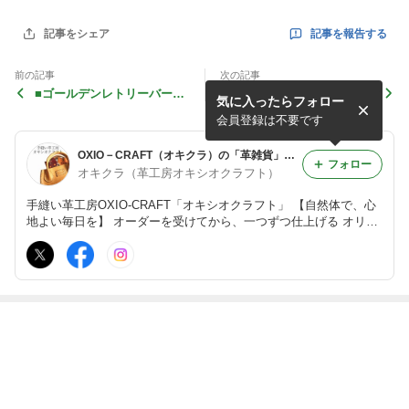
記事を報告する
記事をシェア
前の記事
次の記事
■ゴールデンレトリーバーの
■白＆ブルー革の黒柴犬のパ
気に入ったらフォロー
名刺ケース（キャメル×チョ
スケース☆ネックストラップ
コ革）（オーダーメイド品）
付（オーダーメイド品）
会員登録は不要です
OXIO－CRAFT（オキクラ）の「革雑貨」制作日記
フォロー
オキクラ（革工房オキシオクラフト）
手縫い革工房OXIO-CRAFT「オキシオクラフト」 【自然体で、心
地よい毎日を】 オーダーを受けてから、一つずつ仕上げる オリジ
ナルの革小物を私にも。あなたにも。 Creema・minne・InFRAME
にて販売中。 オーダーメイドはホームページから。 東京都北区/To
kyo,Japan
最近の画像つき記事