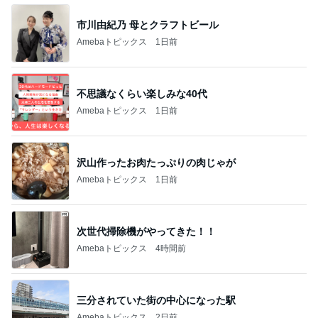
広島原爆の日 市長の言葉に動揺する総理
ブルーサファイア
1日前
寄せ植えの6年間のビフォーアフター
Amebaトピックス
1日前
斎藤元彦がぶらぶら動画のアップを止めた
Bank of Dreamの公営競技はどこへ行く
9日前
だいた 本格始動した新築打ち合わせ
Amebaトピックス
1日前