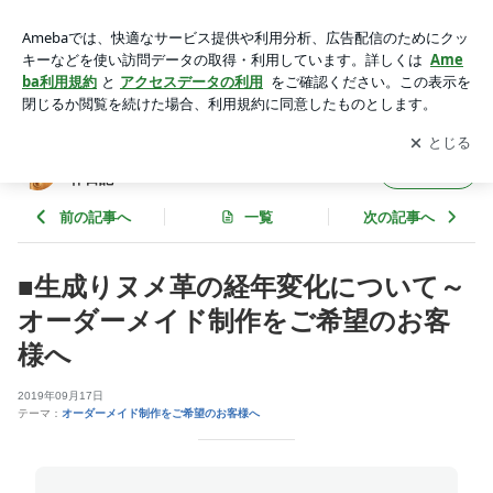
■生成りヌメ革の経年変化について～オーダーメイド制作をご
希望のお客様へ | OXIO－CRAFT（オキクラ）の「革雑貨」制
アプリをダウンロードして
ブログの更新通知
を受け取りまし
開く
作日記
ょう。
OXIO－CRAFT（オキクラ）の「革雑貨」制
フォロー
作日記
前の記事へ
一覧
次の記事へ
■生成りヌメ革の経年変化について～
オーダーメイド制作をご希望のお客
様へ
2019年09月17日
テーマ：
オーダーメイド制作をご希望のお客様へ