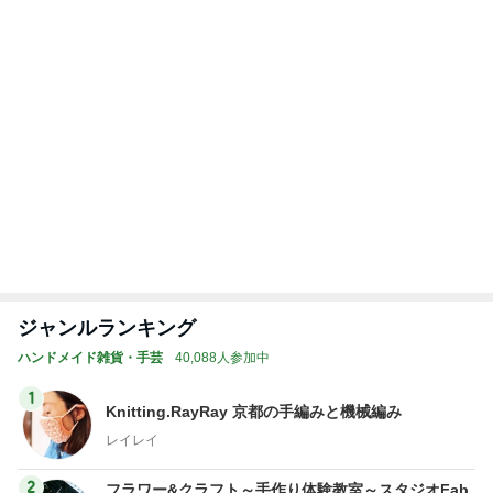
塾代に震え勝ち取った特待合格
Amebaトピックス
2日前
記事を読む
トップブロガーランキング
ファッション
子育て
1
1
妻です。ママです。女
kosodatefulな毎
です。
オギャ子の暴走～
eri.
オギャ子
2
2