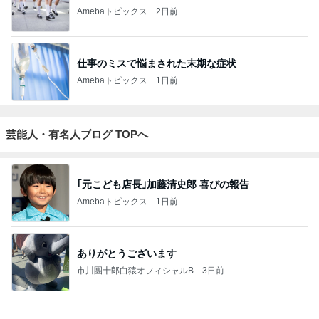
角田まさ子
Atelier Renard
さくすけと似
ド素人、シャ
横浜・磯子の
（かくたまさ
出口むつみの
合う服をつく
ツ作りまし
洋裁アトリエ
こ）のファブ
トールペイン
ろう！
た！
リックステン
ト
シル
もっと見る
市川由紀乃 母とクラフトビール
Amebaトピックス
1日前
不思議なくらい楽しみな40代
Amebaトピックス
1日前
沢山作ったお肉たっぷりの肉じゃが