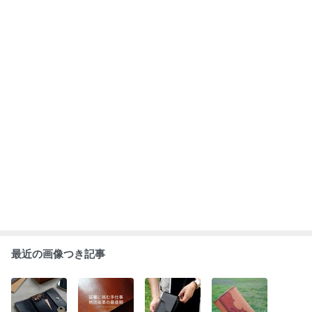
■伸び上がる姿
■真夏の強い太
■シックなデザ
■私の大好きな
に癒されます
陽を味方につけ
インがお気に入
「バイオリン」
【黒革の猫シル
て 毎日挑む柿渋
り♪メロディが
をデザインした
エットのキーケ
染め
聴こえてきそう
キーケース♪オ
ース】
もっと見る
【ピアノのスマ
ーダーメイド作
ホポシェット】
品
ABEMA
人気芸人と女優のスピード離婚に衝撃
の声