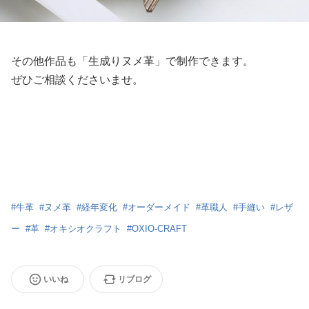
その他作品も「生成りヌメ革」で制作できます。
ぜひご相談くださいませ。
#
牛革
#
ヌメ革
#
経年変化
#
オーダーメイド
#
革職人
#
手縫い
#
レザ
ー
#
革
#
オキシオクラフト
#
OXIO-CRAFT
いいね
リブログ