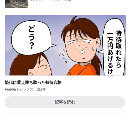
ありがとうございます
市川團十郎白猿オフィシャルB
3日前
コストコで買って大正解のバター
Amebaトピックス
1日前
７人待ち
沢田聖子オフィシャルブログ「In My Heartな旅日
2日前
記」by Ameba