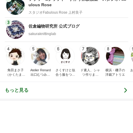
40代からの大人カジュ
日曜日は９時まで
アルを品良く着こなす
い。
ファッションブログ
えりん
あべかわ
3
3
銀の滴降る降るまわり
四十路シンパパの
に・・・
日記
illallan
はやパパ
もっと見る
オフィシャルブロガーランキング
総合ランキング
すべて見る
1
2
3
市川團十郎白
小林麻央
だいたひかる
桃
クロ
猿