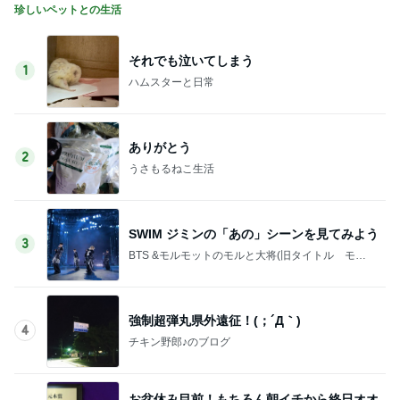
珍しいペットとの生活
それでも泣いてしまう
1
ハムスターと日常
ありがとう
2
うさもるねこ生活
SWIM ジミンの「あの」シーンを見てみよう
3
BTS &モルモットのモルと大将(旧タイトル モモ
のちヨボ時々くるる＆やだ)
強制超弾丸県外遠征！(；´Д｀)
4
チキン野郎♪のブログ
お盆休み目前！もちろん朝イチから終日オオ