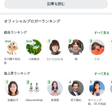
記事を読む
オフィシャルブロガーランキング
総合ランキング
すべて見る
1
2
3
市川團十郎白
小林麻央
だいたひかる
桃
クロ
猿
急上昇ランキング
すべて見る
1
2
3
4
5
加藤紀子
Sakurashimeji
真飛聖
尼子勝紀
モーニング
娘。'26 天気組