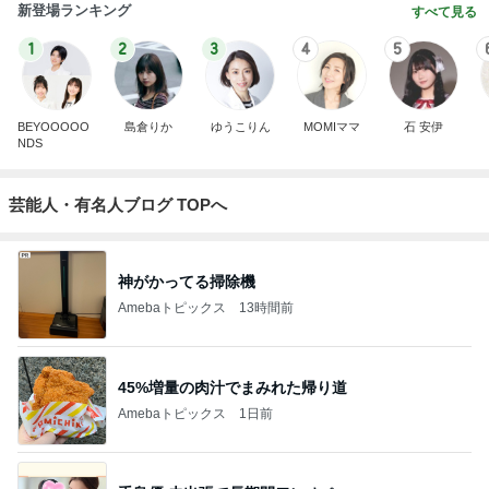
新登場ランキング
すべて見る
1
2
3
4
5
BEYOOOOO
島倉りか
ゆうこりん
MOMIママ
石 安伊
NDS
芸能人・有名人ブログ TOPへ
神がかってる掃除機
Amebaトピックス
13時間前
45%増量の肉汁でまみれた帰り道
Amebaトピックス
1日前