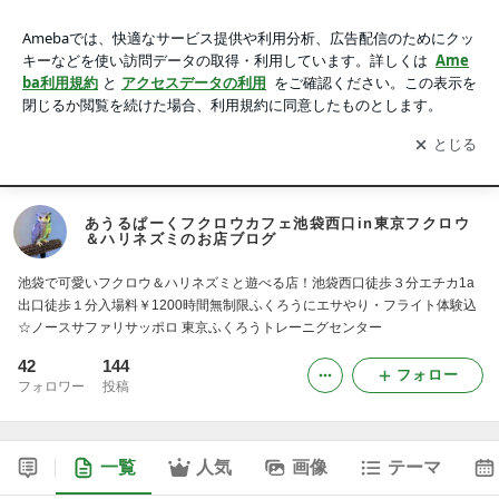
あうるぱーくフクロウカフェ池袋西口in東京フクロウ＆ハリネ
ズミのお店ブログ
アプリをダウンロードして
ブログの更新通知
を受け取りまし
開く
ょう。
Home
フクロウカフェ東京 池袋西口 あうるぱーく
フクロウカフェ
あうるぱーくフクロウカフェ池袋西口in東京フクロウ
＆ハリネズミのお店ブログ
池袋で可愛いフクロウ＆ハリネズミと遊べる店！池袋西口徒歩３分エチカ1a
出口徒歩１分入場料￥1200時間無制限ふくろうにエサやり・フライト体験込
☆ノースサファリサッポロ 東京ふくろうトレーニグセンター
42
144
フォロー
フォロワー
投稿
一覧
人気
画像
テーマ