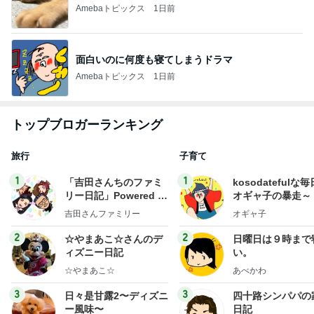
Amebaトピックス
1日前
面白いのに何度も寝てしまうドラマ
Amebaトピックス
1日前
トップブロガーランキング
旅行
子育て
1
1
「吉田さんちのファミ
kosodatefulな毎
リー日記」Powered b
オギャ子の暴走～
y Ameba 吉田さんファ
吉田さんファミリー
オギャ子
ミリーオフィシャルブ
ログ
2
2
☆やまあこ☆さんのデ
日曜日は９時まで
ィズニー日記
い。
☆やまあこ☆
あべかわ
3
3
日々是甘露2〜ディズニ
四十路シンパパの
ー風味〜
日記