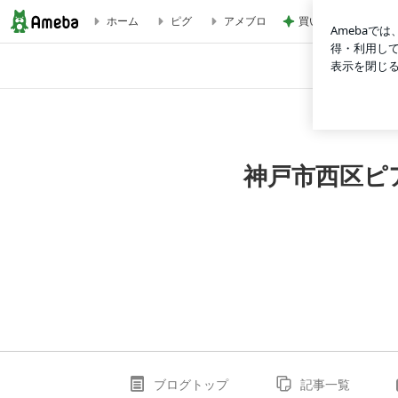
買いそびれたブラシ
ホーム
ピグ
アメブロ
【動画あり】小学2年生女の子 レッスンを始めて1年になりまし
神戸市西区ピ
ブログトップ
記事一覧