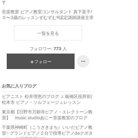
す
音楽教室 ピアノ教室コンサルタント 真下直子/
０〜3歳のレッスンずむずむ®︎認定講師講座主宰
一覧を見る
フォロワー:
773
人
フォロー
お気に入りブログ
ピアニスト 松井理恵のブログ ♫ 板橋区役所前/
松本市 ピアノ・ソルフェージュレッスン
東京都【日野市万願寺ピアノ・エレクトーン教
室】 music studioあにー音楽教室のブログ
千葉県神崎町（こうざきまち）いいだピアノ教
室✨グランドピアノ２台で指導ピアノdeクボタ