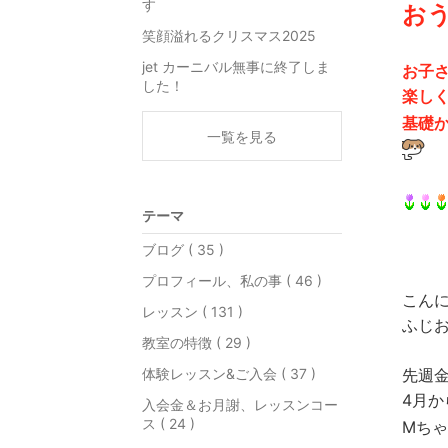
す
お
笑顔溢れるクリスマス2025
jet カーニバル無事に終了しま
お子
した！
楽し
基礎
一覧を見る
テーマ
ブログ ( 35 )
プロフィール、私の事 ( 46 )
こん
レッスン ( 131 )
ふじ
教室の特徴 ( 29 )
体験レッスン&ご入会 ( 37 )
先週
4月
入会金＆お月謝、レッスンコー
ス ( 24 )
Mち