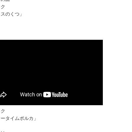
ック
ラスのくつ」
ック
マータイムポルカ」