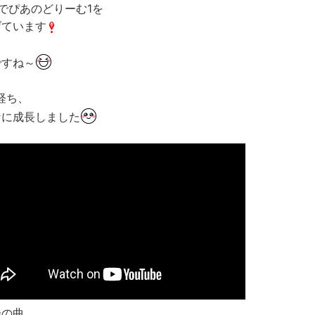
でぴあのどりーむ1を
げています
ですね～
経ち、
なに成長しました
会の曲