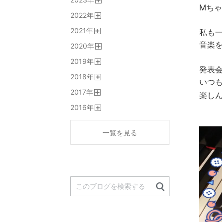
く
Mち
開
2022
年
く
開
2021
年
く
私も
開
音楽
2020
年
く
開
2019
年
く
発表
開
2018
年
く
いつ
開
2017
年
く
楽し
開
2016
年
く
開
く
一覧を見る