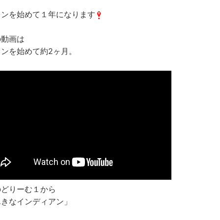
スンを始めて１年になります
の動画は
スンを始めて約2ヶ月。
のどりーむ１から
んきなインディアン」