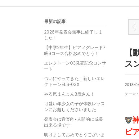
最新の記事
【
2026年発表会無事に終了しま
した！
【中学2年生】ピアノグレード7
【
級Bコース合格おめでとう！
スン
エレクトーン03発売記念コンサ
ート
ついにやってきた！新しいエレ
クトーンELS-03X
2018-04
やる気まんまん3歳さん！
テーマ
可愛い年少女の子が体験レッス
ンにお越しくださいました
発表会は音楽的•人間的に成長
出来る場です
ピ
明けましておめでとうございま