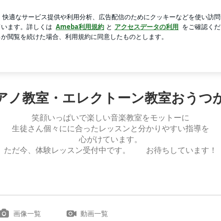
セットが半額
芸能人ブログ
人気ブログ
新規登録
ロ
た(^o^) | 神戸市西区ピアノ教室・エレクトーン教室おうつ
Home
アクセス
リンク
アノ教室・エレクトーン教室おうつ
笑顔いっぱいで楽しい音楽教室をモットーに
生徒さん個々にに合ったレッスンと分かりやすい指導を
心がけています。
ただ今、体験レッスン受付中です。 お待ちしています！
画像一覧
動画一覧