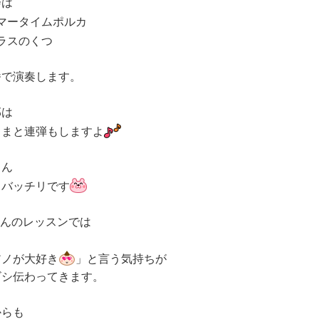
会は
マータイムポルカ
ラスのくつ
番で演奏します。
部は
さまと連弾もしますよ
ろん
もバッチリです
ゃんのレッスンでは
も
アノが大好き
」と言う気持ちが
ビシ伝わってきます。
からも