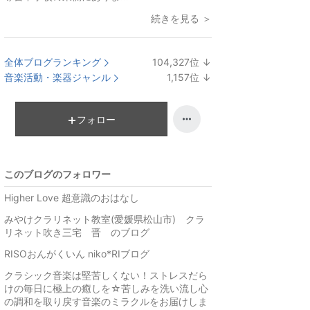
続きを見る ＞
全体ブログランキング
104,327
位
↓
ラ
音楽活動・楽器ジャンル
1,157
位
↓
ン
ラ
キ
ン
ン
キ
フォロー
グ
ン
下
グ
降
下
このブログのフォロワー
降
Higher Love 超意識のおはなし
みやけクラリネット教室(愛媛県松山市) クラ
リネット吹き三宅 晋 のブログ
RISOおんがくいん niko*RIブログ
クラシック音楽は堅苦しくない！ストレスだら
けの毎日に極上の癒しを☆苦しみを洗い流し心
の調和を取り戻す音楽のミラクルをお届けしま