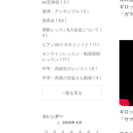
jet定例会 ( 3 )
ギロ
連弾・アンサンブル ( 5 )
「ガ
発表会 ( 69 )
体験レッスン&入会金について (
4 )
ピアノdeクボタメソッド ( 11 )
オンラインレッスン・動画添削
レッスン ( 11 )
中学・高校生のレッスン ( 6 )
中学・高校の生徒さん動画 ( 4 )
一覧を見る
ギロ
カレンダー
「サ
2026年 8月
日
月
火
水
木
金
土