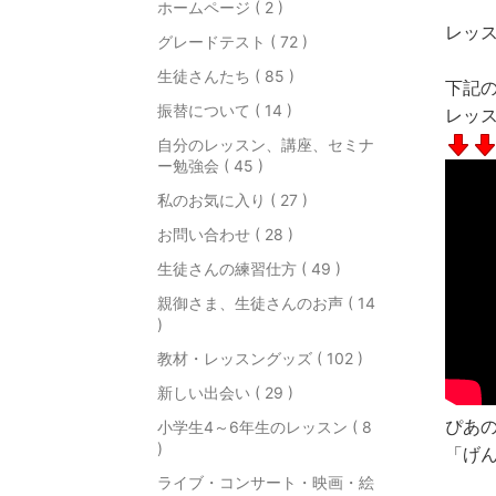
ホームページ ( 2 )
レッ
グレードテスト ( 72 )
生徒さんたち ( 85 )
下記
振替について ( 14 )
レッ
自分のレッスン、講座、セミナ
ー勉強会 ( 45 )
私のお気に入り ( 27 )
お問い合わせ ( 28 )
生徒さんの練習仕方 ( 49 )
親御さま、生徒さんのお声 ( 14
)
教材・レッスングッズ ( 102 )
新しい出会い ( 29 )
ぴあ
小学生4～6年生のレッスン ( 8
)
「げ
ライブ・コンサート・映画・絵