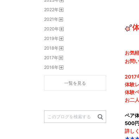
く
開
2022
年
く
開
2021
年
く
開
2020
年
く
開
2019
年
く
開
2018
年
く
お気
開
2017
年
く
お問
開
2016
年
く
開
201
く
一覧を見る
体験レ
体験ペ
お二人
ペア
500
詳し