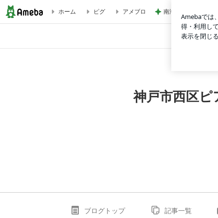
南海トラフ地震の前
ホーム
ピグ
アメブロ
jet先輩の発表会に行って来ました(^o^) | 神戸市西区ピ
神戸市西区ピ
ブログトップ
記事一覧