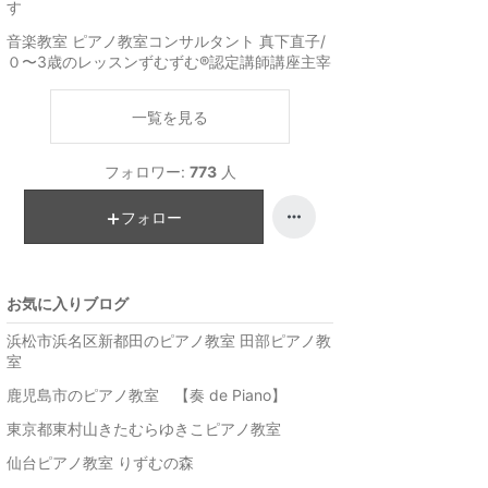
す
音楽教室 ピアノ教室コンサルタント 真下直子/
０〜3歳のレッスンずむずむ®︎認定講師講座主宰
一覧を見る
フォロワー:
773
人
フォロー
お気に入りブログ
浜松市浜名区新都田のピアノ教室 田部ピアノ教
室
鹿児島市のピアノ教室 【奏 de Piano】
東京都東村山きたむらゆきこピアノ教室
仙台ピアノ教室 りずむの森