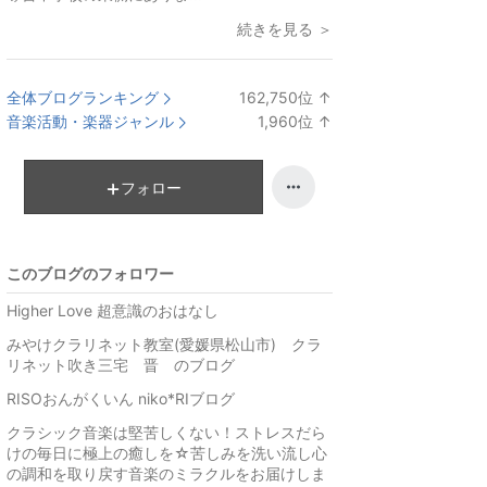
続きを見る ＞
全体ブログランキング
162,750
位
↑
ラ
音楽活動・楽器ジャンル
1,960
位
↑
ン
ラ
キ
ン
ン
キ
フォロー
グ
ン
上
グ
昇
上
このブログのフォロワー
昇
Higher Love 超意識のおはなし
みやけクラリネット教室(愛媛県松山市) クラ
リネット吹き三宅 晋 のブログ
RISOおんがくいん niko*RIブログ
クラシック音楽は堅苦しくない！ストレスだら
けの毎日に極上の癒しを☆苦しみを洗い流し心
の調和を取り戻す音楽のミラクルをお届けしま