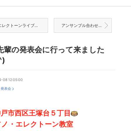
クトーンライブ屏東香(ぴんとんしゃん)のチケットがキター(^〇^)
アンサンブル合わせをして改めて思ったこと
et先輩の発表会に行って来ました
^)
-08 12:05:00
：
発表会
神戸市西区王塚台
５丁目
アノ
・エレクトーン教室