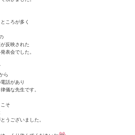
うところが多く
の
柄が反映された
い発表会でした。
ど
から
の電話があり
に律儀な先生です。
らこそ
は
がとうございました。