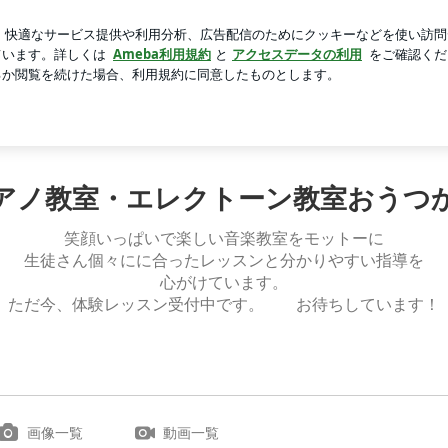
兆にあたる地震
芸能人ブログ
人気ブログ
新規登録
アノ教室・エレクトーン教室おうつかだい音楽教室
Home
アクセス
リンク
アノ教室・エレクトーン教室おうつ
笑顔いっぱいで楽しい音楽教室をモットーに
生徒さん個々にに合ったレッスンと分かりやすい指導を
心がけています。
ただ今、体験レッスン受付中です。 お待ちしています！
画像一覧
動画一覧