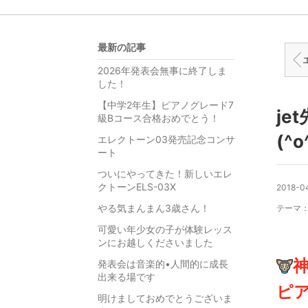
最新の記事
エレ
2026年発表会無事に終了しま
した！
【中学2年生】ピアノグレード7
j
級Bコース合格おめでとう！
(^o
エレクトーン03発売記念コンサ
ート
ついにやってきた！新しいエレ
クトーンELS-03X
2018-04
やる気まんまん3歳さん！
テーマ
可愛い年少女の子が体験レッス
ンにお越しくださいました
発表会は音楽的•人間的に成長
出来る場です
ピ
明けましておめでとうございま