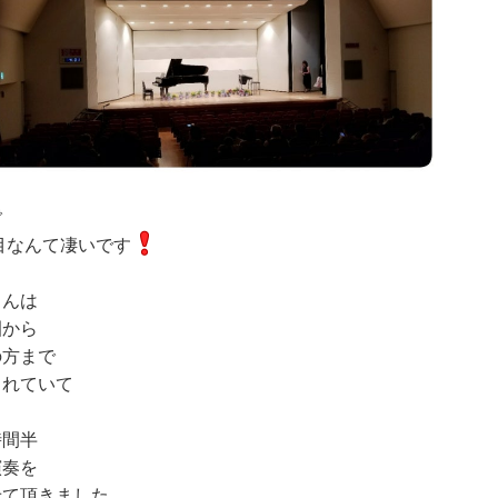
で
目なんて凄いです
さんは
園から
の方まで
されていて
時間半
演奏を
せて頂きました。