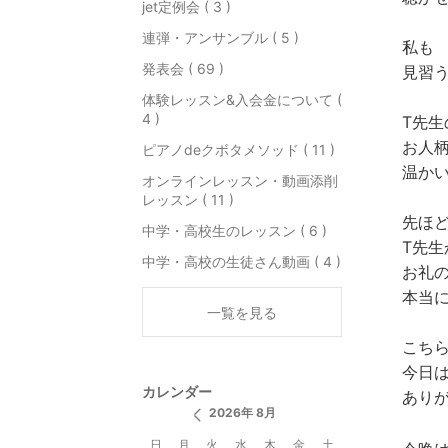
jet定例会 ( 3 )
連弾・アンサンブル ( 5 )
私も
発表会 ( 69 )
見習
体験レッスン&入会金について (
4 )
T先生
お人
ピアノdeクボタメソッド ( 11 )
温か
オンラインレッスン・動画添削
レッスン ( 11 )
先ほ
中学・高校生のレッスン ( 6 )
T先生
中学・高校の生徒さん動画 ( 4 )
お礼
本当
一覧を見る
こち
今日
カレンダー
あり
2026年 8月
日
月
火
水
木
金
土