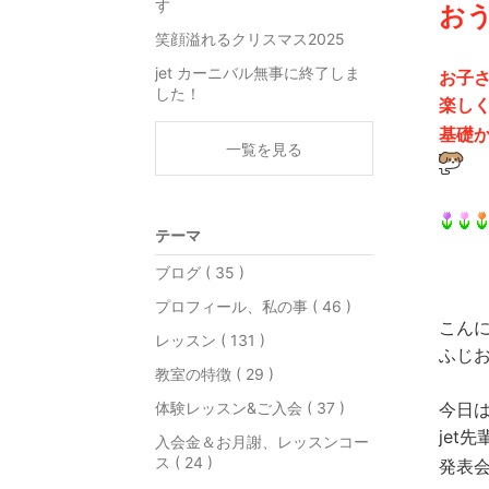
す
お
笑顔溢れるクリスマス2025
jet カーニバル無事に終了しま
お子
した！
楽し
基礎
一覧を見る
テーマ
ブログ ( 35 )
プロフィール、私の事 ( 46 )
こん
レッスン ( 131 )
ふじ
教室の特徴 ( 29 )
体験レッスン&ご入会 ( 37 )
今日
jet
入会金＆お月謝、レッスンコー
ス ( 24 )
発表