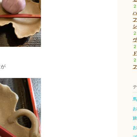
２
ハ
フ
シ
２
ヴ
２
ド
２
すが
フ
テ
馬 
お
旅
お
ブ