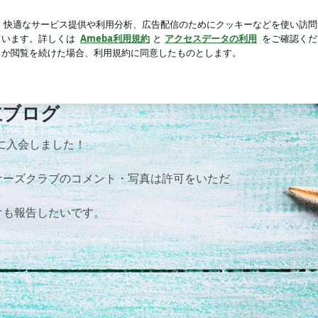
のための出費
芸能人ブログ
人気ブログ
新規登録
ロ
主ブログ
）に入会しました！
ナーズクラブのコメント・写真は許可をいただ
けも報告したいです。