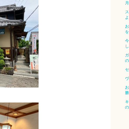
月
ス
よ
お
を
今
し
ガ
の
セ
ヴ
お
勝
キ
の