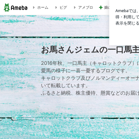
娘の未来と家の安寧
ホーム
ピグ
アメブロ
當麻寺へ行ってきました | お馬さんジェムの一口馬主ブログ
お馬さんジェムの一口馬
2016年秋、一口馬主（キャロットクラブ
愛馬の様子に一喜一憂するブログです。
キャロットクラブ及びノルマンディーオー
いて転載しています。
ふるさと納税、株主優待、懸賞などのお届