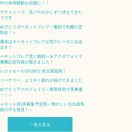
中の本州移動を目標に！！
テディシップ、毛ヅヤが少しずつ冴えてきた
うです
めでとうガーネットフレア～素顔で札幌の芝
快走！～
週末はガーネットフレアが芝のレースに出走
ます！
ーネットフレア芝に挑戦へ＆アクロフェイズ
優勝記念写真が届きました！
レクトセール(2026)と名古屋競馬！
ァーナリー、ようやく疲れが抜けてきました
めでとうアクロフェイズ～青島特別で見事優
！！～
ャロット2026募集予定馬～懐かしい元出資馬
姪の子を発見！～
一覧を見る