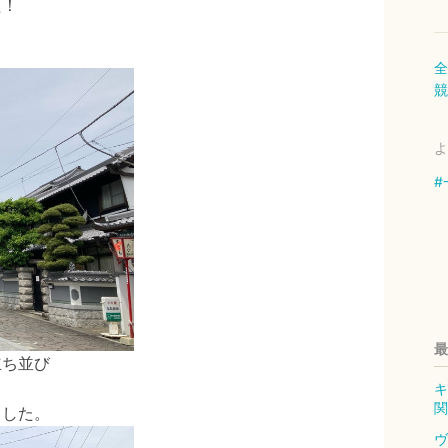
た！
全
競
よ
#
最
立ち並び
キ
関
ました。
ヴ