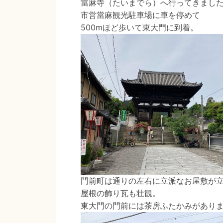
當麻寺（たいまでら）へ行ってきまし
市営當麻観光駐車場に車を停めて
500mほど歩いて東大門に到着。
門前町は通りの左右に立派なお屋敷が
屋根の飾り瓦も壮観。
東大門の門前には茶房ふたかみがあり