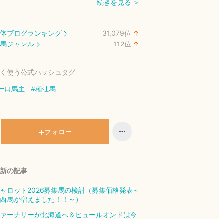
続きを見る ＞
体ブログランキング
31,079
位
↑
ラ
馬ジャンル
112
位
↑
ン
ラ
キ
ン
く使う公式ハッシュタグ
ン
キ
グ
ン
一口馬主
#種牡馬
上
グ
昇
上
昇
フォロー
新の記事
ャロット2026募集馬の検討（募集価格発表～
西馬が増えました！！～）
ァーナリーが北海道へ＆ピュールオンドは今