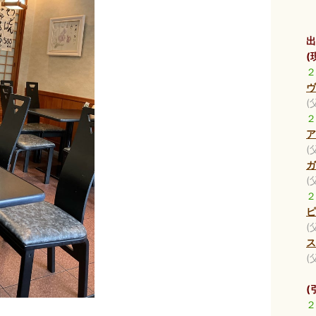
出
(
２
ヴ
(
２
ア
(
ガ
(
２
ピ
(
ス
(
(
２