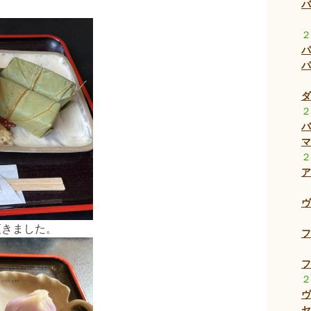
バ
２
パ
パ
ダ
２
バ
マ
２
ア
ヴ
頂きました。
フ
フ
２
ヴ
セ