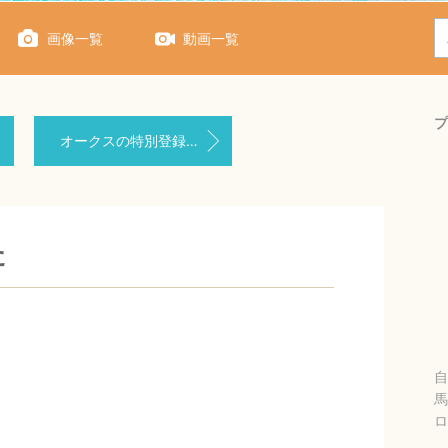
画像一覧
動画一覧
プ
オークスの特別登録にヴィントシュティレの名前が！！
た
自
馬
ロ