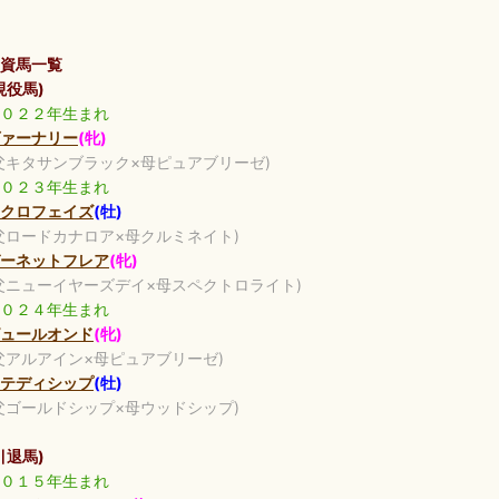
資馬一覧
現役馬)
０２２年生まれ
ァーナリー
(牝)
父キタサンブラック×母ピュアブリーゼ)
０２３年生まれ
クロフェイズ
(牡)
父ロードカナロア×母クルミネイト)
ーネットフレア
(牝)
父ニューイヤーズデイ×母スペクトロライト)
０２４年生まれ
ュールオンド
(牝)
父アルアイン×母ピュアブリーゼ)
テディシップ
(牡)
父ゴールドシップ×母ウッドシップ)
引退馬)
０１５年生まれ