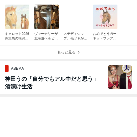
キャロット2026
ヴァーナリーが
ステディシッ
おめでとうガー
募集馬の検討
北海道へ＆ピュ
プ、毛ヅヤが少
ネットフレア～
（募集価格発表
ールオンドは今
しずつ冴えてき
素顔で札幌の芝
～関西馬が増え
月中の本州移動
たようです
を快走！～
ました！！～）
を目標に！！
もっと見る
ABEMA
神田うの「自分でもアル中だと思う」
酒漬け生活