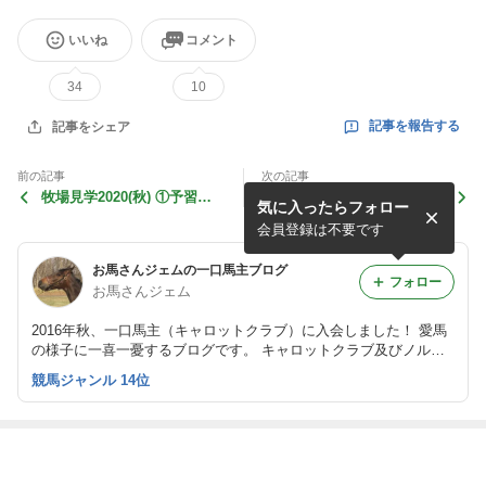
いいね
コメント
34
10
記事を報告する
記事をシェア
前の記事
次の記事
牧場見学2020(秋) ①予習＆
フェアビアンカ、無理せず1
気に入ったらフォロー
旅立ち編
4着で無事ゴール
会員登録は不要です
お馬さんジェムの一口馬主ブログ
フォロー
お馬さんジェム
2016年秋、一口馬主（キャロットクラブ）に入会しました！ 愛馬
の様子に一喜一憂するブログです。 キャロットクラブ及びノルマ
ンディーオーナーズクラブのコメント・写真は許可をいただいて転
競馬ジャンル 14位
載しています。 ふるさと納税、株主優待、懸賞などのお届けも報
告したいです。