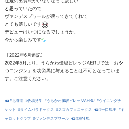
在厩の出資馬がいなくなって寂しい
と思っていたので
ヴァンデスプワールが戻ってきてくれて
とても嬉しいです
デビューはいつになるでしょうか。
今から楽しみです
【2022年6月追記】
2022年5月より、うらかわ優駿ビレッジAERUでは「おや
つニンジン」を功労馬に与えることは不可となっていま
す。ご注意ください。
#
北海道
#
牧場見学
#
うらかわ優駿ビレッジAERU
#
ウイニングチ
ケット
#
タイムパラドックス
#
スズカフェニックス
#
一口馬主
#
キ
ャロットクラブ
#
ヴァンデスプワール
#
種牡馬