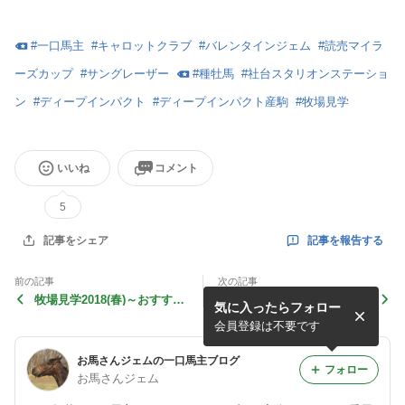
#
一口馬主
#
キャロットクラブ
#
バレンタインジェム
#
読売マイラ
ーズカップ
#
サングレーザー
#
種牡馬
#
社台スタリオンステーショ
ン
#
ディープインパクト
#
ディープインパクト産駒
#
牧場見学
いいね
コメント
5
記事を報告する
記事をシェア
前の記事
次の記事
牧場見学2018(春)～おすすめ
バレンタインジェムがプール
気に入ったらフォロー
種牡馬編～
でリラックス
会員登録は不要です
お馬さんジェムの一口馬主ブログ
フォロー
お馬さんジェム