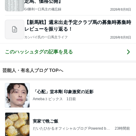
定馬、価格公開】
GI勝利一口馬主の備忘録
2026年8月8日
【新馬戦】週末出走予定クラブ馬の募集時募集時
レビューを振り返る！
カンパイ氏の一口馬主ライフ
2026年8月8日
このハッシュタグの記事を見る
芸能人・有名人ブログ TOPへ
「心配」堂本剛 印象激変の近影
Amebaトピックス
1日前
実家で晩ご飯
だいたひかるオフィシャルブログ Powered by
23時間前
Ameba