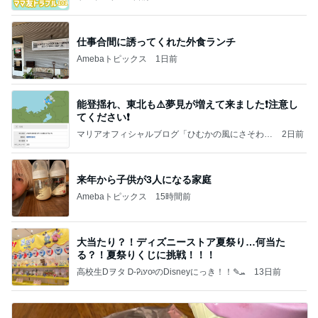
仕事合間に誘ってくれた外食ランチ
Amebaトピックス
1日前
能登揺れ、東北も⚠️夢見が増えて来ました❗️注意し
てください❗️
マリアオフィシャルブログ「ひむかの風にさそわれ
2日前
て」Powered by Ameba
来年から子供が3人になる家庭
Amebaトピックス
15時間前
大当たり？！ディズニーストア夏祭り…何当た
る？！夏祭りくじに挑戦！！！
高校生Dヲタ Ꭰ-ᎮꭵꭹꭴのDisneyにっき！！✎ܚ
13日前