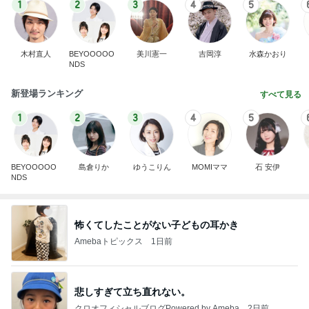
1
2
3
4
5
木村直人
BEYOOOOO
美川憲一
吉岡淳
水森かおり
NDS
新登場ランキング
すべて見る
1
2
3
4
5
BEYOOOOO
島倉りか
ゆうこりん
MOMIママ
石 安伊
NDS
怖くてしたことがない子どもの耳かき
Amebaトピックス
1日前
悲しすぎて立ち直れない。
クロオフィシャルブログPowered by Ameba
2日前