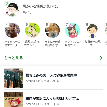
3
馬がいる場所が良いね。
馬バカ
4
5
6
7
8
バッタの一口
競馬で生計を
うまねーの週
ソフトさんの
毎日が一口馬
馬主データ分
立てる！(比較
末競馬予想ブ
競馬ヨソー！
主！
析室
的)真面目予想
ログ
予想動画ブロ
ブログ
グ
もっと見る
堀ちえみの夫 一人で夕飯を思案中
Amebaトピックス
2日前
果肉が贅沢に入った美味しいパフェ
Amebaトピックス
1日前