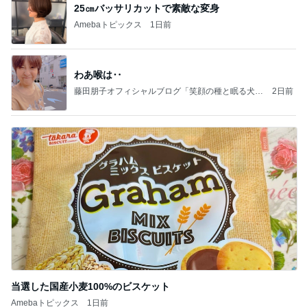
25㎝バッサリカットで素敵な変身
Amebaトピックス
1日前
わあ喉は‥
藤田朋子オフィシャルブログ「笑顔の種と眠る犬」
2日前
Powered by Ameba
当選した国産小麦100%のビスケット
Amebaトピックス
1日前