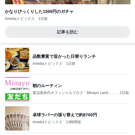
かなりびっくりした1500円のガチャ
Amebaトピックス
1日前
記事を読む
品数豊富で旨かった日替りランチ
Amebaトピックス
1日前
朝のルーティン
渡辺美奈代オフィシャルブログ「Minayo Land」P
2日前
owered by Ameba
卓球ラバーの張り替えで約8700円
Amebaトピックス
13時間前