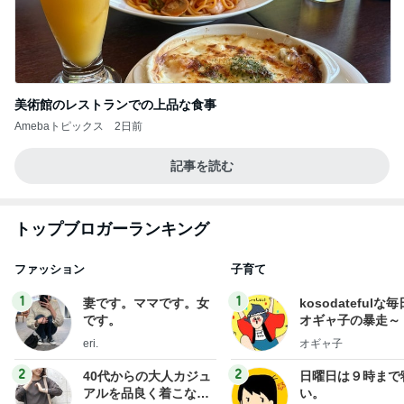
美術館のレストランでの上品な食事
Amebaトピックス
2日前
記事を読む
トップブロガーランキング
ファッション
子育て
1
1
妻です。ママです。女
kosodatefulな毎
です。
オギャ子の暴走～
eri.
オギャ子
2
2
40代からの大人カジュ
日曜日は９時まで
アルを品良く着こなす
い。