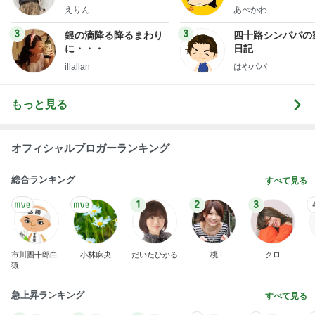
ファッションブログ
えりん
あべかわ
3
3
銀の滴降る降るまわり
四十路シンパパの
に・・・
日記
illallan
はやパパ
もっと見る
オフィシャルブロガーランキング
総合ランキング
すべて見る
1
2
3
市川團十郎白
小林麻央
だいたひかる
桃
クロ
猿
急上昇ランキング
すべて見る