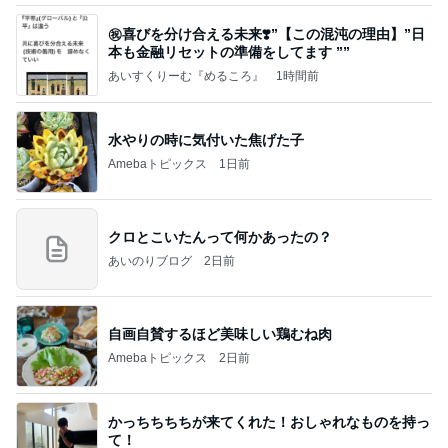
㊗️喜びを分け合える未来❣️”【この混沌の理由】”⽇
本も⾦融リセットの準備をしてます ””
あいすくりーむ『めるころ』
1時間前
水やりの時に気付いた焦げた子
Amebaトピックス
1日前
クロとこいたんって何かあったの？
あいのりブログ
2日前
自画自賛するほど美味しい鶏むね肉
Amebaトピックス
2日前
かっちちちちが来てくれた！おしゃれなものを持っ
て！