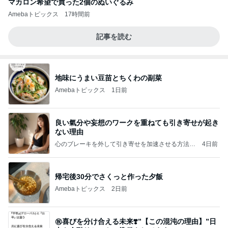
マカロン希望で買った2個のぬいぐるみ
Amebaトピックス
17時間前
記事を読む
地味にうまい豆苗とちくわの副菜
Amebaトピックス
1日前
良い氣分や妄想のワークを重ねても引き寄せが起き
ない理由
心のブレーキを外して引き寄せを加速させる方法：
4日前
引き寄せ研究所
帰宅後30分でさくっと作った夕飯
Amebaトピックス
2日前
㊗️喜びを分け合える未来❣️”【この混沌の理由】”⽇