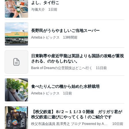
よし、タイ行こ
与儀大介
1日前
長野民がうらやましいご当地スーパー
Amebaトピックス
13時間前
日東駒専や産近甲龍は英語よりも国語の攻略が重視
される、のかもしれない。
Bank of Dreamの公営競技はどこへ行く
11日前
食べたりんごの種から始めた水耕栽培
Amebaトピックス
1日前
【秩父鉄道】８/２～１１/３０開催 ガリガリ君が
秩父鉄道に遊びにやってくる！のご紹介です
秩父市議会議員 黒澤秀之 ブログ Powered by Ame
10日前
ba