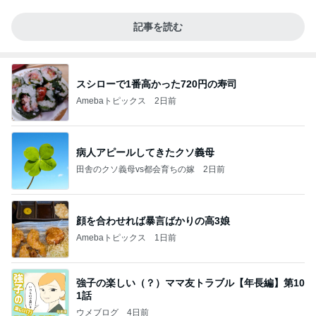
記事を読む
スシローで1番高かった720円の寿司
Amebaトピックス
2日前
病人アピールしてきたクソ義母
田舎のクソ義母vs都会育ちの嫁
2日前
顔を合わせれば暴言ばかりの高3娘
Amebaトピックス
1日前
強子の楽しい（？）ママ友トラブル【年長編】第10
1話
ウメブログ
4日前