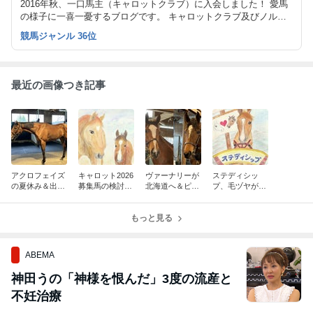
2016年秋、一口馬主（キャロットクラブ）に入会しました！ 愛馬
の様子に一喜一憂するブログです。 キャロットクラブ及びノルマ
ンディーオーナーズクラブのコメント・写真は許可をいただいて転
競馬ジャンル 36位
載しています。 ふるさと納税、株主優待、懸賞などのお届けも報
告したいです。
最近の画像つき記事
アクロフェイズ
キャロット2026
ヴァーナリーが
ステディシッ
の夏休み＆出資
募集馬の検討
北海道へ＆ピュ
プ、毛ヅヤが少
検討や元出資馬
（募集価格発表
ールオンドは今
しずつ冴えてき
のニュースなど
～関西馬が増え
月中の本州移動
たようです
ました！！～）
もっと見る
を目標に！！
ABEMA
神田うの「神様を恨んだ」3度の流産と
不妊治療