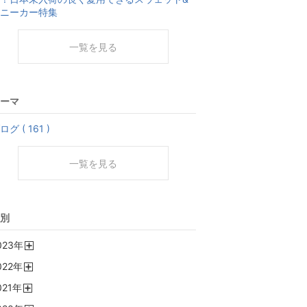
ニーカー特集
一覧を見る
ーマ
ログ ( 161 )
一覧を見る
別
023
年
開
022
年
く
開
021
年
く
開