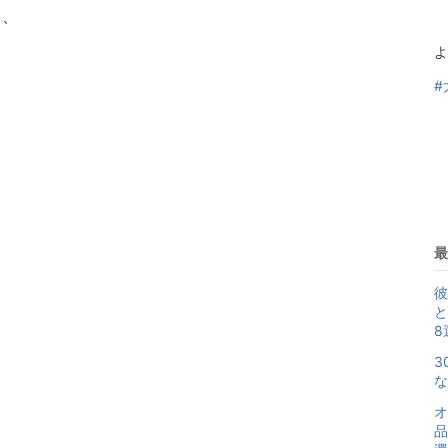
て、
よ
#
最
彼
と
8
3
な
オ
品