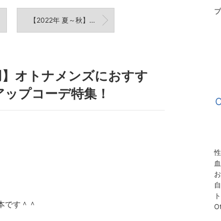
プ
【2022年 夏～秋】オシャレなジムウェア&普段着特集！人と被らない日本未入荷ブランドで厳選！
用】オトナメンズにおすす
アップコーデ特集！
性
血
お
自
ト
栗本です＾＾
O