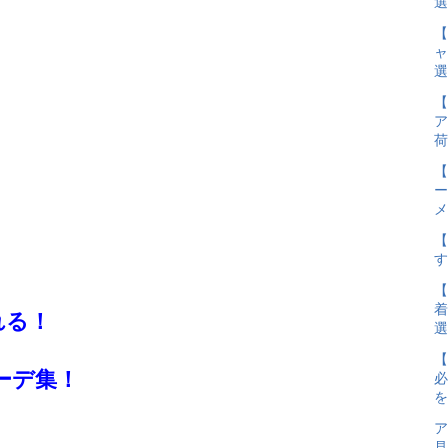
選
【
ャ
選
【
ア
荷
【
ー
メ
【
す
【
着
れる！
選
【
ーデ集！
必
を
ア
見