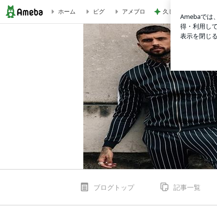
久しぶりに食べたプ
ホーム
ピグ
アメブロ
【普段着とよそ行き兼用】オトナメンズにおすすめ！オシャレなセッ
ブログトップ
記事一覧