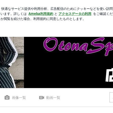
リンの残念なこと
芸能人ブログ
人気ブログ
新規登録
トアップコーデ特集！ | OtonaSpocon(オトナスポコ
画像一覧
動画一覧