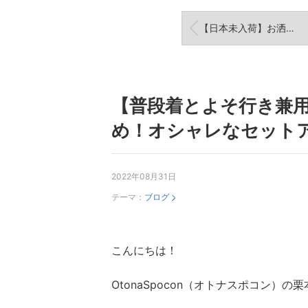
【日本未入荷】お洒落なスニーカー特集！ジャージやデニムに合わせたい30代～40代の大人メンズ必見
【普段着とよそ行き兼
め！オシャレなセット
2022年08月31日
テーマ：
ブログ
こんにちは！
OtonaSpocon（オトナスポコン）の