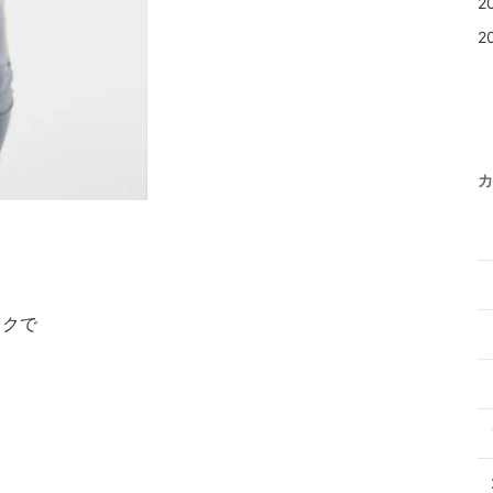
2
2
カ
ックで
。