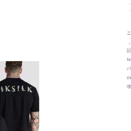
こ
「
記
t
バ
c
増