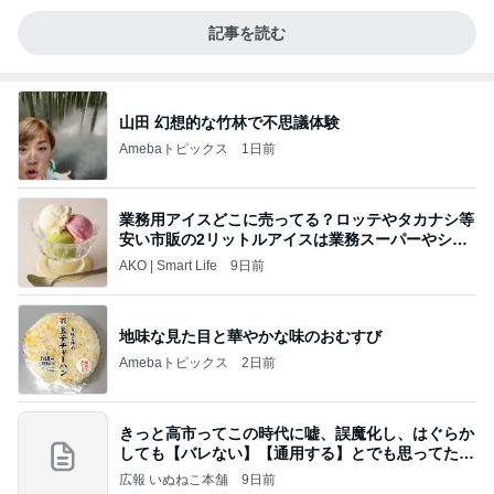
記事を読む
山田 幻想的な竹林で不思議体験
Amebaトピックス
1日前
業務用アイスどこに売ってる？ロッテやタカナシ等
安い市販の2リットルアイスは業務スーパーやシャ
トレ
AKO | Smart Life
9日前
地味な見た目と華やかな味のおむすび
Amebaトピックス
2日前
きっと高市ってこの時代に嘘、誤魔化し、はぐらか
しても【バレない】【通用する】とでも思ってたん
だろ
広報 いぬねこ本舗
9日前