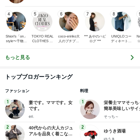
4
5
6
7
8
Shiori's「on」
TOKYO REAL
coco-eririko大
*** あやのハピ
UNIQLOコー
N
style〜干物女
CLOTHES 大
人のプチプラ
ログ ***
ディネート日
の成長記〜
人世代のリア
mixコーデ
記
ルクローズ
もっと見る
トップブロガーランキング
ファッション
料理
1
1
妻です。ママです。女
栄養士ママそっち
です。
簡単美味しいサイ
献立
eri.
そっち～
2
2
40代からの大人カジュ
ゆうき酒場
アルを品良く着こなす
ゆうき
ファッションブログ