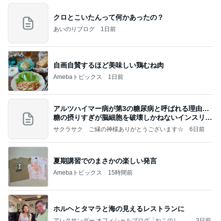
クロとこいたんって何かあったの？
あいのりブログ
1日前
自画自賛するほど美味しい鶏むね肉
Amebaトピックス
1日前
アルツハイマー病が第3の糖尿病と呼ばれる理由…
糖の摂りすぎが脳細胞を破壊しかねないインスリン
の恐
サクラサク ご縁の神様ありがとうございます☆
6日前
夏期講習でのまさかの楽しい発言
Amebaトピックス
15時間前
ホルヘとタマラと海の見えるレストランに
アレクサンダー オフィシャルブログ「ねこのしっ
3日前