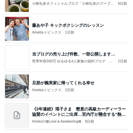
小林礼奈オフィシャルブログ「小林礼奈のブーブー
9日前
ブログ」Powered by Ameba
藤あや子 キックボクシングのレッスン
Amebaトピックス
1日前
当ブログの売り上げ件数、一部公開します…
世帯年収500万 ゆるゆる4人家族の節約ブログ 〜
2日前
ケチ旦那と金銭感覚マヒ嫁の日々〜
旦那が義実家に帰ってくれる幸せ
Amebaトピックス
2日前
《3年連続》瑶子さま 懇意の高級カーディーラー
協賛のイベントにご出席…宮内庁が懸念する“熱心
すぎ
hirokoの✿Love＆Awakening✿
9日前