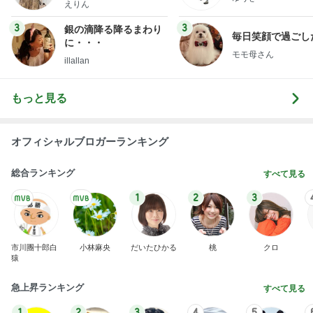
えりん
3
3
銀の滴降る降るまわり
毎日笑顔で過ごし
に・・・
モモ母さん
illallan
もっと見る
オフィシャルブロガーランキング
総合ランキング
すべて見る
1
2
3
市川團十郎白
小林麻央
だいたひかる
桃
クロ
猿
急上昇ランキング
すべて見る
1
2
3
4
5