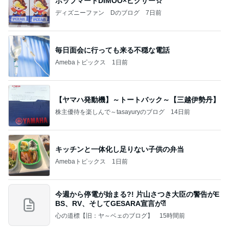
ポップマートDIMOO×ピクサー☆
ディズニーファン Dのブログ
7日前
毎日面会に行っても来る不穏な電話
Amebaトピックス
1日前
【ヤマハ発動機】～トートバック～【三越伊勢丹】
株主優待を楽しんで～tasayuryのブログ
14日前
キッチンと一体化し足りない子供の弁当
Amebaトピックス
1日前
今週から停電が始まる?! 片山さつき大臣の警告がE
BS、RV、そしてGESARA宣言が⁈
心の道標【旧：ヤ～ベェのブログ】
15時間前