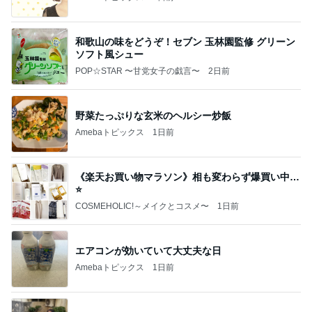
和歌山の味をどうぞ！セブン 玉林園監修 グリーン
ソフト風シュー
POP☆STAR 〜甘党女子の戯言〜
2日前
野菜たっぷりな玄米のヘルシー炒飯
Amebaトピックス
1日前
《楽天お買い物マラソン》相も変わらず爆買い中…
⭐️
COSMEHOLIC!～メイクとコスメ〜
1日前
エアコンが効いていて大丈夫な日
Amebaトピックス
1日前