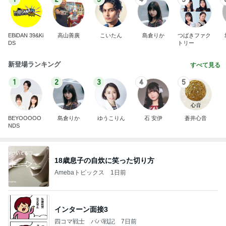
EBiDAN 39&Ki
高山善廣
こいたん
島倉りか
つばきファク
DS
トリー
新登場ランキング
すべて見る
1
2
3
4
5
BEYOOOOO
島倉りか
ゆうこりん
石 安伊
蒼井心音
NDS
18歳息子の自炊に笑った切り方
Amebaトピックス
1日前
インターン面接3
四コマ戦士 パパ戦記
7日前