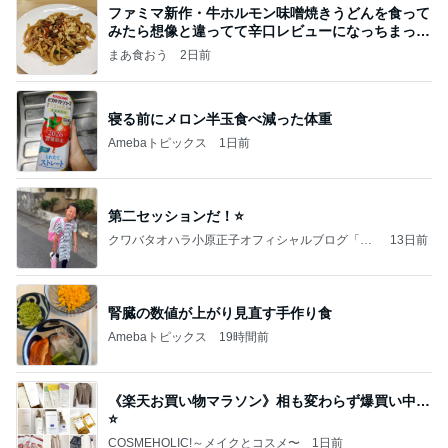
ファミマ新作・牛ホルモン味噌焼きうどんを食って
みたら想像と違ってて辛口レビューになっちまった
話
まあ食おう
2日前
寝る前にメロン半玉食べ減った体重
Amebaトピックス
1日前
第二セッションだ！⭐️
クワバタオハラ小原正子オフィシャルブログ「女
13日前
前。」powered by Ameba
腎臓の数値が上がり見直す手作り食
Amebaトピックス
19時間前
《楽天お買い物マラソン》相も変わらず爆買い中…
⭐️
COSMEHOLIC!～メイクとコスメ〜
1日前