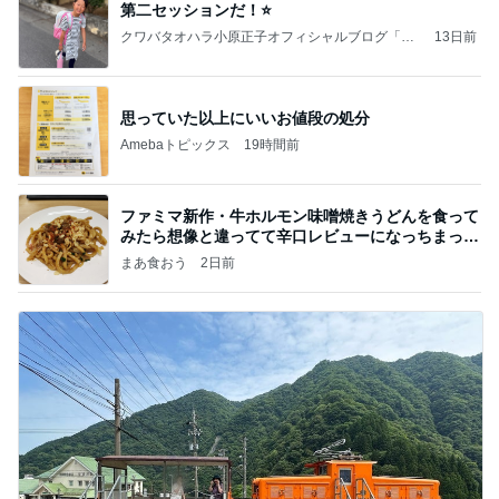
第二セッションだ！⭐️
クワバタオハラ小原正子オフィシャルブログ「女
13日前
前。」powered by Ameba
思っていた以上にいいお値段の処分
Amebaトピックス
19時間前
ファミマ新作・牛ホルモン味噌焼きうどんを食って
みたら想像と違ってて辛口レビューになっちまった
話
まあ食おう
2日前