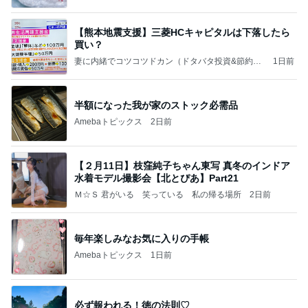
【熊本地震支援】三菱HCキャピタルは下落したら
買い？
妻に内緒でコツコツドカン（ドタバタ投資&節約日
1日前
記）
半額になった我が家のストック必需品
Amebaトピックス
2日前
【２月11日】枝窪純子ちゃん東写 真冬のインドア
水着モデル撮影会【北とぴあ】Part21
Ｍ☆Ｓ 君がいる 笑っている 私の帰る場所
2日前
毎年楽しみなお気に入りの手帳
Amebaトピックス
1日前
必ず報われる！徳の法則♡