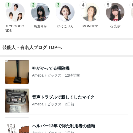
1
2
3
4
5
BEYOOOOO
島倉りか
ゆうこりん
MOMIママ
石 安伊
NDS
芸能人・有名人ブログ TOPへ
神がかってる掃除機
Amebaトピックス
12時間前
音声トラブルで新しくしたマイク
Amebaトピックス
2日前
ヘルパー13年で得た利用者の信頼
Amebaトピックス
1日前