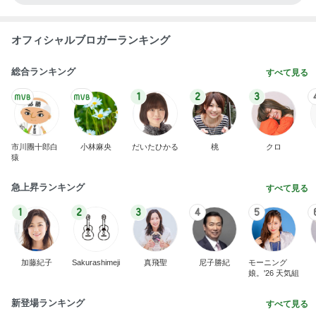
オフィシャルブロガーランキング
総合ランキング
すべて見る
1
2
3
市川團十郎白
小林麻央
だいたひかる
桃
クロ
猿
急上昇ランキング
すべて見る
1
2
3
4
5
加藤紀子
Sakurashimeji
真飛聖
尼子勝紀
モーニング
娘。'26 天気組
新登場ランキング
すべて見る