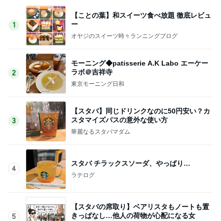
【ことの葉】和スイーツ食べ放題 徹底レビュ
ー
1
オヤジのスイーツ時々ランニングブログ
モーニング◆patisserie A.K Labo エーケー
ラボ＠吉祥寺
2
東京モーニング日和
【スタバ】同じドリンクなのに50円安い？カ
スタマイズパスの意外な使い方
3
華麗なるスタバマダム
スタバ チラックスソーダ、やっぱり…
4
ラテログ
【スタバの席取り】ベアリスタもノートも置
きっぱなし…他人の荷物が心配になる女
5