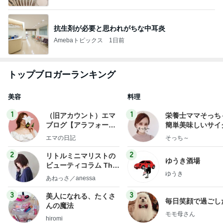
抗生剤が必要と思われがちな中耳炎
Amebaトピックス
1日前
トップブロガーランキング
美容
料理
1
1
（旧アカウント）エマ
栄養士ママそっち
ブログ【アラフォー会
簡単美味しいサイ
社売却セカンドライ
献立
エマの日記
そっち～
フ】
2
2
リトルミニマリストの
ゆうき酒場
ビューティコラム The
ゆうき
little minimalist's bea
あねっさ／anessa
uty colum
3
3
美人になれる、たくさ
毎日笑顔で過ごし
んの魔法
モモ母さん
hiromi