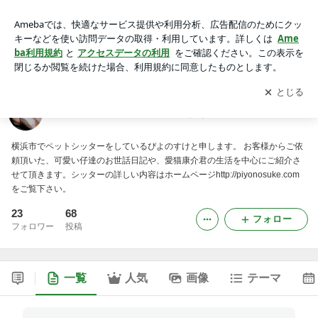
横浜のペットシッターぴよのすけのブログ
アプリをダウンロードして
ブログの更新通知
を受け取りまし
開く
ょう。
横浜のペットシッターぴよのすけのブログ
横浜市でペットシッターをしているぴよのすけと申します。 お客様からご依
頼頂いた、可愛い仔達のお世話日記や、愛猫康介君の生活を中心にご紹介さ
せて頂きます。シッターの詳しい内容はホームページhttp://piyonosuke.com
をご覧下さい。
23
68
フォロー
フォロワー
投稿
一覧
人気
画像
テーマ