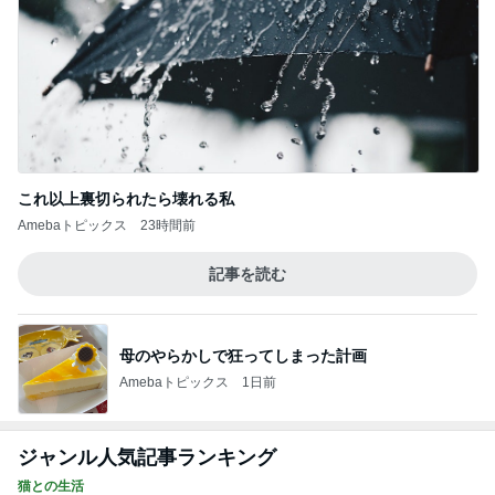
思っていた内容と違った就学前健診
Amebaトピックス
1日前
記事を読む
特養をデイサービスと思う認知症の母
Amebaトピックス
15時間前
毎日ひと苦労な息子の漢字の練習
Amebaトピックス
1日前
息子たちが取り合いになり追加購入
Amebaトピックス
10時間前