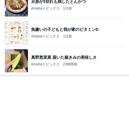
旦那が3切れも残したとんかつ
Amebaトピックス
1日前
魚嫌いの子どもと我が家のビタミンD
Amebaトピックス
1日前
真野恵里菜 届いた嶽きみの美味しさ
Amebaトピックス
23時間前
トップブロガーランキング
旅行
ファッション
1
1
「吉田さんちのファミ
妻です。ママです
リー日記」Powered b
です。
y Ameba 吉田さんファ
吉田さんファミリー
eri.
ミリーオフィシャルブ