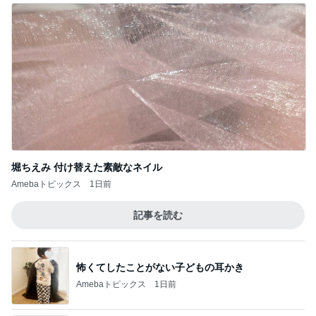
明日は秘密の譲渡会！＆待機チマチマ♪ドレミ
の歌
4
ＮＰＯ法人ねこけん Official Blog
熱烈プロポーズ！島江ちゃん正式譲渡のご報
告
5
ニャンこまルームへようこそ
このジャンルの記事をもっと見る
レジェンド松下のなんでもプレゼン！
Amebaトピックス
14時間前
もっと早く来ればよかった島の銘菓
Amebaトピックス
14時間前