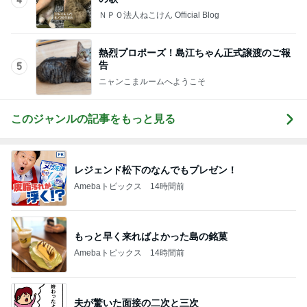
息子の部活でリセットされた予定
Amebaトピックス
2日前
普通の子のママになりたかった本音
Amebaトピックス
1日前
コストコで娘に言われ何も買わぬ夫
Amebaトピックス
1日前
親も子もそんなありさまとの忠告
Amebaトピックス
11時間前