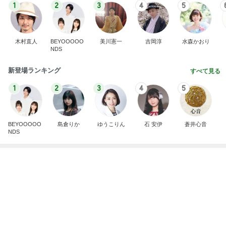
晩酌が進む長芋の簡単おつまみ
Amebaトピックス
1日前
記事を読む
食べる前後にぬるま湯を飲む基本形
Amebaトピックス
14時間前
モト冬樹 妻が作ったビシソワーズ
Amebaトピックス
1日前