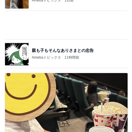
次女の歯科矯正を半ば強制終了
Amebaトピックス
9時間前
記事を読む
子連れ旅必見の乗れるキャリー進化版
Amebaトピックス
2日前
クロ 娘が夢中なシール帳の好きな所
Amebaトピックス
1日前