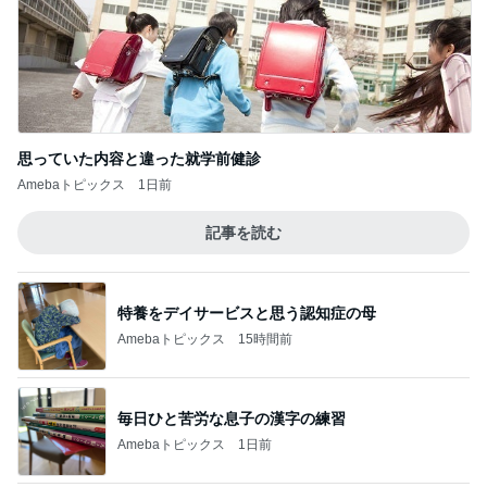
レジェンド松下のなんでもプレゼン！
Amebaトピックス
14時間前
値上げ表明で高騰するグラボの相場
Amebaトピックス
12時間前
意外な場所の安いタイの食器
Amebaトピックス
2日前
美奈代 大好評で形が綺麗なスカート
Amebaトピックス
1日前
かとう 冷蔵庫の薬袋で脳ドック検討
Amebaトピックス
2日前