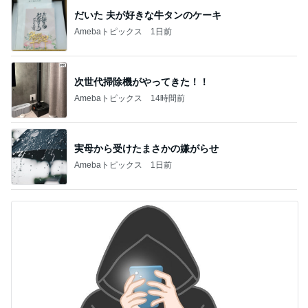
木村直人
BEYOOOOO
美川憲一
吉岡淳
水森かおり
NDS
新登場ランキング
すべて見る
1
2
3
4
5
BEYOOOOO
島倉りか
ゆうこりん
石 安伊
蒼井心音
NDS
芸能人・有名人ブログ TOPへ
レジェンド松下のなんでもプレゼン！
Amebaトピックス
14時間前