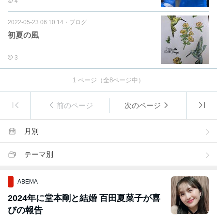
4
2022-05-23 06:10:14
・
ブログ
初夏の風
3
1
ページ（全
8
ページ中）
前のページ
次のページ
月別
テーマ別
ABEMA
2024年に堂本剛と結婚 百田夏菜子が喜
びの報告