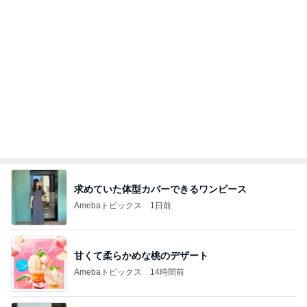
結局すべて私一人の通常業務
Amebaトピックス
1日前
記事を読む
オフィシャルブロガーランキング
総合ランキング
すべて見る
1
2
3
市川團十郎白
小林麻央
だいたひかる
桃
クロ
猿
急上昇ランキング
すべて見る
1
2
3
4
5