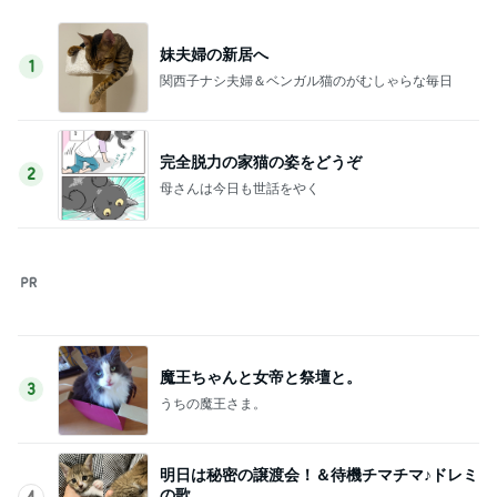
母のスマホが壊れたかと焦った訳
Amebaトピックス
1日前
指差した先はまさかの骨壷の上
Amebaトピックス
2日前
記事を読む