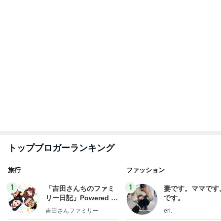
ログ
2
2
☆やまあこ☆さんのデ
40代からの大人
ィズニー日記
アルを品良く着こ
ファッションブロ
☆やまあこ☆
えりん
3
3
日々是甘露2〜ディズニ
銀の滴降る降るま
ー風味〜
に・・・
甘露
illallan
もっと見る
求めていた体型カバーできるワンピース
Amebaトピックス
1日前
甘くて柔らかめな桃のデザート
Amebaトピックス
14時間前