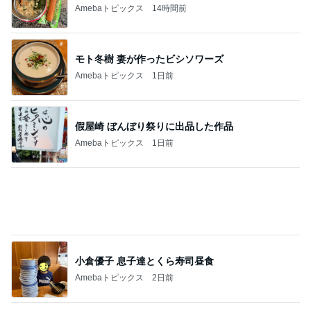
母のやらかしで狂ってしまった計画
Amebaトピックス
1日前
ジャンル人気記事ランキング
猫との生活
妹夫婦の新居へ
1
関西子ナシ夫婦＆ベンガル猫のがむしゃらな毎日
完全脱力の家猫の姿をどうぞ
2
母さんは今日も世話をやく
魔王ちゃんと女帝と祭壇と。
3
うちの魔王さま。