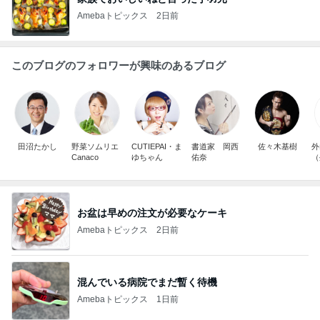
Amebaトピックス
2日前
このブログのフォロワーが興味のあるブログ
田沼たかし
野菜ソムリエ
CUTIEPAI・ま
書道家 岡西
佐々木基樹
外
Canaco
ゆちゃん
佑奈
（
お盆は早めの注文が必要なケーキ
Amebaトピックス
2日前
混んでいる病院でまだ暫く待機
Amebaトピックス
1日前