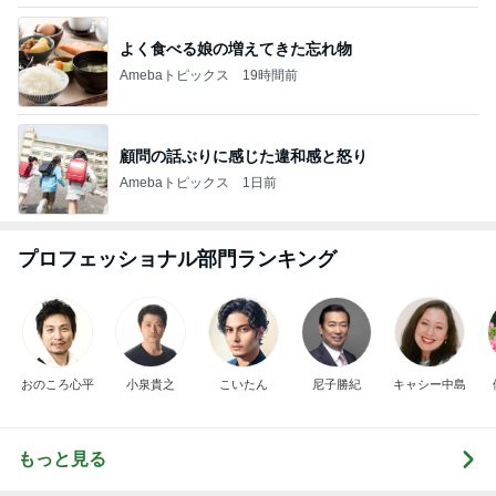
よく食べる娘の増えてきた忘れ物
Amebaトピックス
19時間前
顧問の話ぶりに感じた違和感と怒り
Amebaトピックス
1日前
プロフェッショナル部門ランキング
おのころ心平
小泉貴之
こいたん
尼子勝紀
キャシー中島
もっと見る