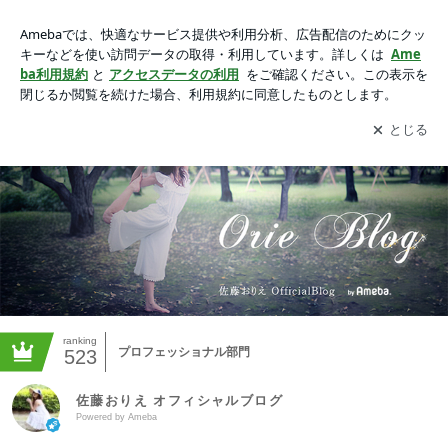
佐藤おりえ オフィシャルブログ Powered by Ameba
アプリをダウンロードして
ブログの更新通知
を受け取りまし
開く
ょう。
ranking
プロフェッショナル部門
523
佐藤おりえ オフィシャルブログ
Powered by Ameba