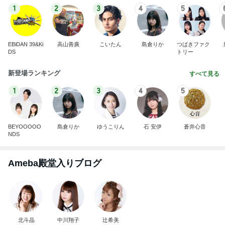
1
2
3
4
5
EBiDAN 39&Ki
高山善廣
こいたん
島倉りか
つばきファク
DS
トリー
新登場ランキング
すべて見る
1
2
3
4
5
BEYOOOOO
島倉りか
ゆうこりん
石 安伊
蒼井心音
NDS
Ameba殿堂入りブログ
北斗晶
中川翔子
辻希美