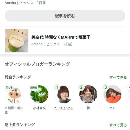
Amebaトピックス
1日前
記事を読む
美奈代 時間なくMARNIで焼菓子
Amebaトピックス
2日前
オフィシャルブロガーランキング
総合ランキング
すべて見る
1
2
3
市川團十郎白
小林麻央
だいたひかる
桃
クロ
猿
急上昇ランキング
すべて見る