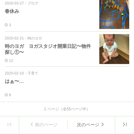
2020-03-27
・
ブログ
春休み
3
2020-02-21
・
時のヨガ
時のヨガ ヨガスタジオ開業日記〜物件
探し①〜
12
2020-02-10
・
子育て
はぁ〜…
9
1
ページ（全
55
ページ中）
前のページ
次のページ