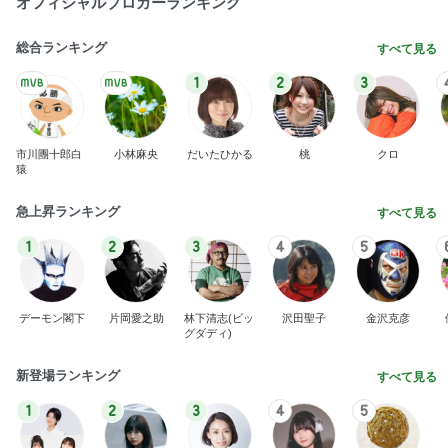
オフィシャルブロガーランキング
総合ランキング
すべて見る
1
2
3
市川團十郎白
小林麻央
だいたひかる
桃
クロ
猿
急上昇ランキング
すべて見る
1
2
3
4
5
デーモン閣下
片岡愛之助
林下清志(ビッ
沢田聖子
金沢克彦
グダディ)
新登場ランキング
すべて見る
1
2
3
4
5