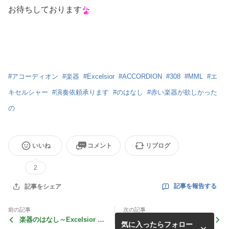
お待ちしております
#
アコーディオン
#
楽器
#
Excelsior
#
ACCORDION
#
308
#
MML
#
エ
キセルシャー
#
演奏依頼承ります
#
のはなし
#
赤い楽器が欲しかった
の
いいね
コメント
リブログ
2
記事を報告する
記事をシェア
前の記事
次の記事
楽器のはなし～Excelsior 81
Accordion Live in Café W.E
気に入ったらフォロー
1
ご案内♪