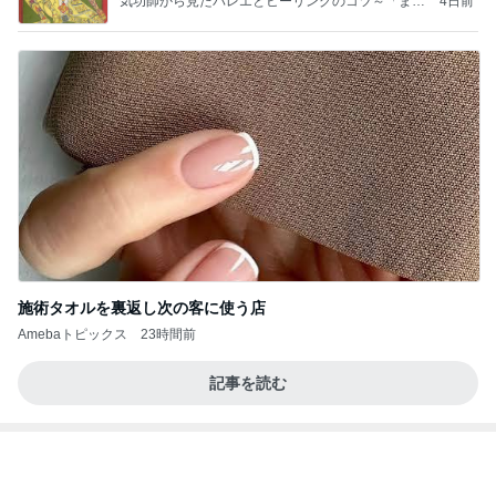
気功師から見たバレエとヒーリングのコツ～「まと
4日前
いのば」ブログ
施術タオルを裏返し次の客に使う店
Amebaトピックス
23時間前
記事を読む