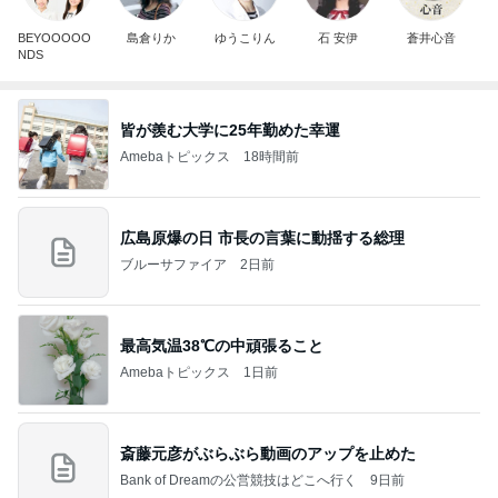
BEYOOOOO
島倉りか
ゆうこりん
石 安伊
蒼井心音
NDS
皆が羨む大学に25年勤めた幸運
Amebaトピックス
18時間前
広島原爆の日 市長の言葉に動揺する総理
ブルーサファイア
2日前
最高気温38℃の中頑張ること
Amebaトピックス
1日前
斎藤元彦がぶらぶら動画のアップを止めた
Bank of Dreamの公営競技はどこへ行く
9日前