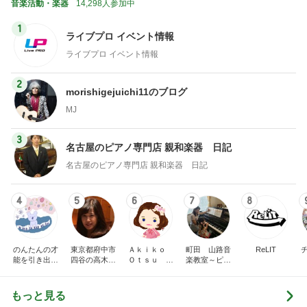
音楽活動・楽器
14,298人参加中
1
ライブプロ イベント情報
ライブプロ イベント情報
2
morishigejuichi11のブログ
MJ
3
名古屋のピアノ専門店 親和楽器 日記
名古屋のピアノ専門店 親和楽器 日記
4
5
6
7
8
のんたんの才
東京都府中市
Ａｋｉｋｏ
町田 山路音
ReLIT
能を引き出す
四谷の高木久
Ｏｔｓｕ ピ
楽教室～ピア
ピアノレッス
美子ピアノ教
アノプログ
ノ・ソルフェ
ン｜練習ノウ
室のブログ
ージュ・リト
ハウ発信＆ア
ミック
もっと見る
レンジ楽譜販