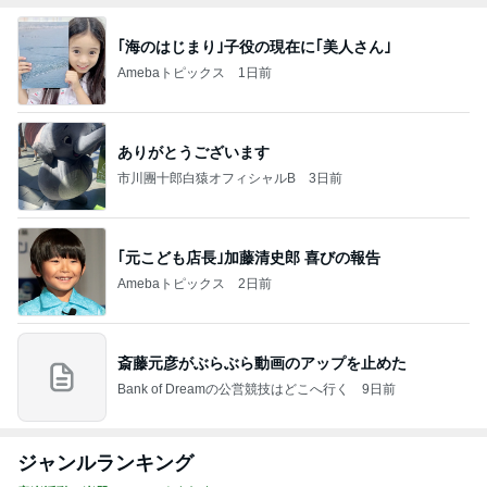
｢海のはじまり｣子役の現在に｢美人さん｣
Amebaトピックス
1日前
ありがとうございます
市川團十郎白猿オフィシャルB
3日前
｢元こども店長｣加藤清史郎 喜びの報告
Amebaトピックス
2日前
斎藤元彦がぶらぶら動画のアップを止めた
Bank of Dreamの公営競技はどこへ行く
9日前
ジャンルランキング