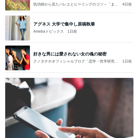
ことが
気功師から見たバレエとヒーリングのコツ～「まと
4日前
いのば」ブログ
アグネス 大学で集中し原稿執筆
Amebaトピックス
1日前
好きな男には愛されない女の魂の秘密
クノタチホオフィシャルブログ「恋学・性学研究
1日前
室」Powered by Ameba