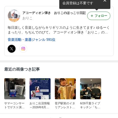
会員登録は不要です
アコーディオン弾き おりこのほっこり日記
フォロー
おりこ
毎日楽しく音楽しながらキリギリスのように生きてます♪ ゆるーく
まったり、ちぢんでのびて。 アコーディオン弾き「おりこ」のほ
っこり日記。 ～明日は明日の風が吹く～
音楽活動・楽器ジャンル 591位
最近の画像つき記事
サマーコンサー
おりこ出没情報
登戸駅前のイタ
6/26千葉ライブ
トでゲスト演奏
～2026年8月
リアンレストラ
キッチン「ちゃ
でした♪
～ アコーディ
ン「ポルタモン
太郎」ライブ御
オン演奏のご案
ターレ」で演奏
礼♪