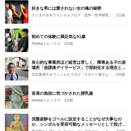
好きな男には愛されない女の魂の秘密
クノタチホオフィシャルブログ「恋学・性学研究
1日前
室」Powered by Ameba
初めての体験に満足気な51歳
Amebaトピックス
2日前
良心的な事業所ほど経営は苦しく、障害ある子の居
場所「放課後デイサービス」で深刻化する理念と現
実の
立石美津子オフィシャルブログ「テキトー母さんの
2日前
すすめ」Powered by Ameba
首肩の負担に気づかされた授乳服
Amebaトピックス
1日前
涅槃寂静をゴールに設定することがなぜ大事なの
か、シンボルを受容可能なメッセージとして投げる
ことが