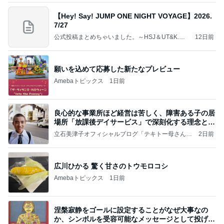
【Hey! Say! JUMP ONE NIGHT VOYAGE】2026.
7/27
公式投稿まとめちゃいました。～HSJ＆UT&K.O.
12日前
～
願いを込めて応募した新たなプレビュー
Amebaトピックス
1日前
良心的な事業所ほど経営は苦しく、障害ある子の居
場所「放課後デイサービス」で深刻化する理念と現
実の
立石美津子オフィシャルブログ「テキトー母さんの
2日前
すすめ」Powered by Ameba
広川ひかる 驚く甘さのトウモロコシ
Amebaトピックス
1日前
涅槃寂静をゴールに設定することがなぜ大事なの
か、シンボルを受容可能なメッセージとして投げる