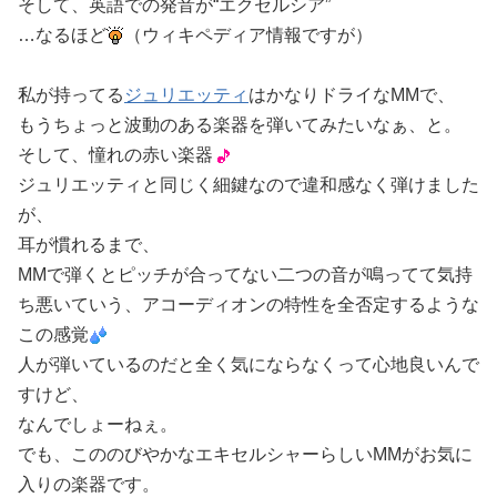
そして、英語での発音が“エクセルシア”
…なるほど
（ウィキペディア情報ですが）
私が持ってる
ジュリエッティ
はかなりドライなMMで、
もうちょっと波動のある楽器を弾いてみたいなぁ、と。
そして、憧れの赤い楽器
ジュリエッティと同じく細鍵なので違和感なく弾けました
が、
耳が慣れるまで、
MMで弾くとピッチが合ってない二つの音が鳴ってて気持
ち悪いていう、アコーディオンの特性を全否定するような
この感覚
人が弾いているのだと全く気にならなくって心地良いんで
すけど、
なんでしょーねぇ。
でも、こののびやかなエキセルシャーらしいMMがお気に
入りの楽器です。