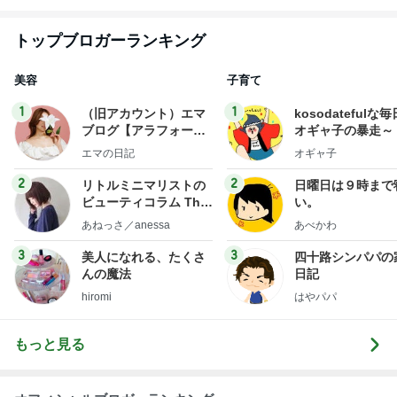
売中【山梨】
トップブロガーランキング
美容
子育て
1
1
（旧アカウント）エマ
kosodatefulな毎
ブログ【アラフォー会
オギャ子の暴走～
社売却セカンドライ
エマの日記
オギャ子
フ】
2
2
リトルミニマリストの
日曜日は９時まで
ビューティコラム The
い。
little minimalist's bea
あねっさ／anessa
あべかわ
uty colum
3
3
美人になれる、たくさ
四十路シンパパの
んの魔法
日記
hiromi
はやパパ
もっと見る