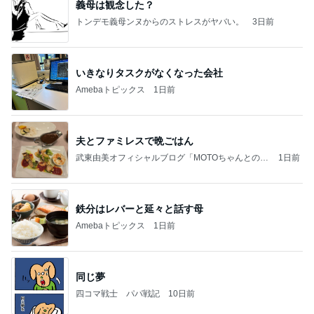
義母は観念した？
トンデモ義母ンヌからのストレスがヤバい。
3日前
いきなりタスクがなくなった会社
Amebaトピックス
1日前
夫とファミレスで晩ごはん
武東由美オフィシャルブログ「MOTOちゃんとのは
1日前
っぴぃな毎日」Powered by Ameba
鉄分はレバーと延々と話す母
Amebaトピックス
1日前
同じ夢
四コマ戦士 パパ戦記
10日前