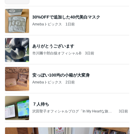
30%OFFで追加した40代美白マスク
Amebaトピックス
1日前
ありがとうございます
市川團十郎白猿オフィシャルB
3日前
安っぽい100均の小箱が大変身
Amebaトピックス
2日前
７人待ち
沢田聖子オフィシャルブログ「In My Heartな旅日
3日前
記」by Ameba