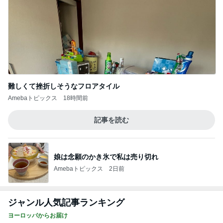
Amebaトピックス
18時間前
記事を読む
娘は念願のかき氷で私は売り切れ
Amebaトピックス
2日前
ジャンル人気記事ランキング
ヨーロッパからお届け
いすゞD-Maxに乗ってきた
1
スコットランドひきこもり日記
うっ、そして車移動…
2
ロンドンあれこれ