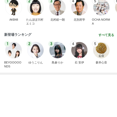
BEYOOOOO
ゆうこりん
島倉りか
石 安伊
蒼井心音
NDS