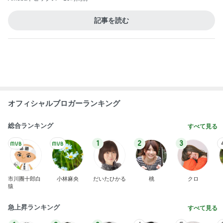
オフィシャルブロガーランキング
総合ランキング
すべて見る
1
2
3
市川團十郎白
小林麻央
だいたひかる
桃
クロ
猿
急上昇ランキング
すべて見る
1
2
3
4
5
AKB48
たんぽぽ川村
北村総一朗
北別府学
OCHA NORM
エミコ
A
新登場ランキング
すべて見る
1
2
3
4
5