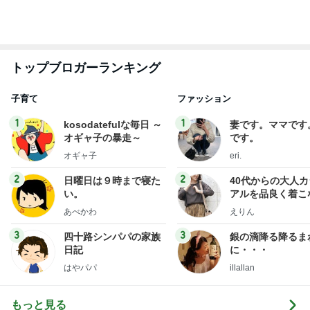
トップブロガーランキング
子育て
ファッション
1
1
kosodatefulな毎日 ～
妻です。ママです
オギャ子の暴走～
です。
オギャ子
eri.
2
2
日曜日は９時まで寝た
40代からの大人
い。
アルを品良く着こ
ファッションブロ
あべかわ
えりん
3
3
四十路シンパパの家族
銀の滴降る降るま
日記
に・・・
はやパパ
illallan
もっと見る