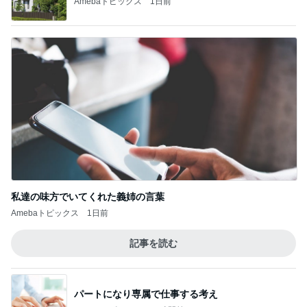
私達の味方でいてくれた義姉の言葉
Amebaトピックス
1日前
記事を読む
パートになり専属で仕事する考え
Amebaトピックス
18時間前
出産準備が最低限な出産間近の娘
Amebaトピックス
1日前
渡辺美奈代 差し入れのあんみつ