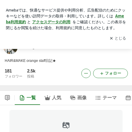
orange
アプリをダウンロードして
ブログの更新通知
を受け取りまし
開く
ょう。
orange
HAIR&MAKE orange staff日記★
181
2.5k
フォロー
フォロワー
投稿
一覧
人気
画像
テーマ