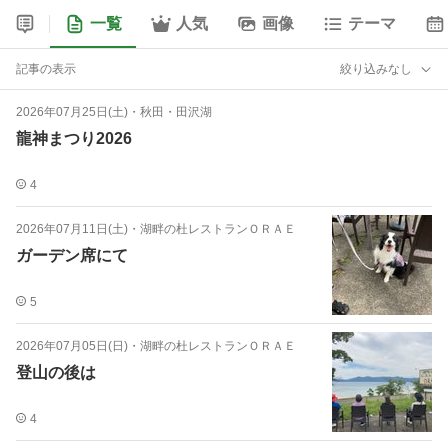
一覧
人気
画像
テーマ
記事の表示
絞り込みなし
2026年07月25日(土)
・
秋田・田沢湖
龍神まつり2026
4
2026年07月11日(土)
・
湖畔の杜レストランＯＲＡＥ
ガーデン席にて️
5
2026年07月05日(日)
・
湖畔の杜レストランＯＲＡＥ
登山の後は️
4