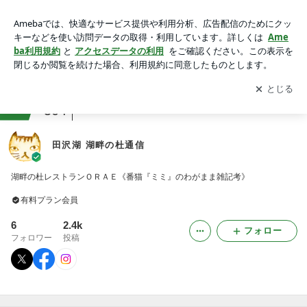
田沢湖 湖畔の杜通信
アプリをダウンロードして
ブログの更新通知
を受け取りまし
開く
ょう。
ranking
食通・グルメジャンル
504
田沢湖 湖畔の杜通信
湖畔の杜レストランＯＲＡＥ《番猫『ミミ』のわがまま雑記考》
有料プラン会員
6
2.4k
フォロー
フォロワー
投稿