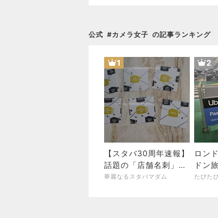
公式
#
カメラ女子
の記事ランキング
1
2
【スタバ30周年速報】
ロン
話題の「店舗名刺」は
ドン旅
全国でもらえる？銀座
華麗なるスタバマダム
たびた
では早くも品薄情報