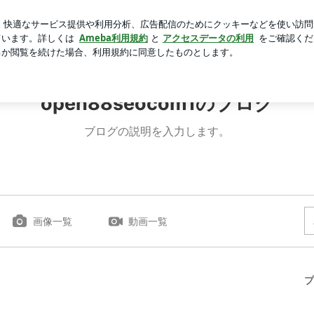
ーナツに感激
芸能人ブログ
人気ブログ
新規登録
ログ
open88seocom1のブログ
ブログの説明を入力します。
画像一覧
動画一覧
プ