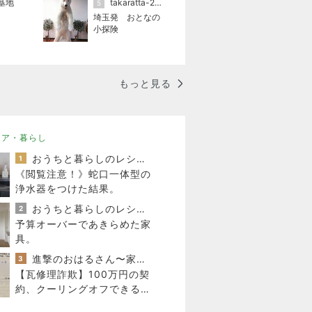
基地
takaratta-2(たからった）
5
埼玉発 おとなの
小探険
もっと見る
リア・暮らし
おうちと暮らしのレシピ 〜HOME&LIFE〜
1
《閲覧注意！》蛇口一体型の
浄水器をつけた結果。
おうちと暮らしのレシピ 〜HOME&LIFE〜
2
予算オーバーであきらめた家
具。
進撃のおはるさん〜家づくり失敗したけど私は元気です〜
3
【瓦修理詐欺】100万円の契
約、クーリングオフできるの
か