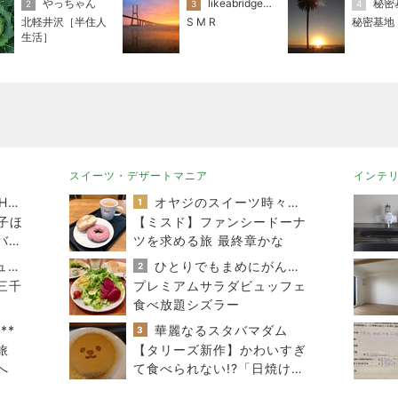
やっちゃん
likeabridgeover
秘密
2
3
4
北軽井沢［半住人
S M R
秘密基地
生活］
スイーツ・デザートマニア
インテ
TOKYO REAL CLOTHES 大人世代のリアルクローズ
オヤジのスイーツ時々ランニングブログ
1
子ほ
【ミスド】ファンシードーナ
バッ
ツを求める旅 最終章かな
40代からの大人カジュアルを品良く着こなすファッションブログ
ひとりでもまめにがんばるブログ
2
三千
プレミアムサラダビュッフェ
食べ放題シズラー
**
華麗なるスタバマダム
3
旅
【タリーズ新作】かわいすぎ
へ
て食べられない!?「日焼けベ
アフルのキャラメルスチーム