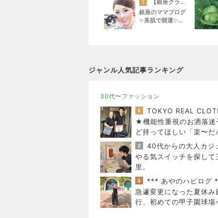
【銀座クラブ高嶋】元OL婚約破棄から24歳で銀座ママ25歳でオーナーママ銀座 美肌で開運♡パワースポット巡り高嶋りえ子ブログ
1
銀座のママブログ
✨美肌で開運✨銀
座ママが作った化
粧品✨銀座クラブ
高嶋25歳で開店✨
高嶋りえ子 お着
物でエルメス バ
ジャンル人気記事ランキング
ーキン コーデ
30代〜ファッション
1
★機能性重視のお洒落迷
ど持ってほしい「楽〜だ
グ」
2
やる気スイッチを探して
里。
*** あやのハピログ *
3
急遽変更になった夏休み
行、初めての甲子園球場