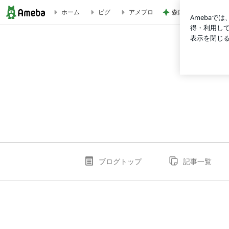
森口博子 41個のド
ホーム
ピグ
アメブロ
open88seocom1のブログ
ブログトップ
記事一覧