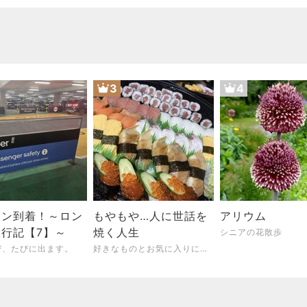
ケーキ」を実食
3
4
ドン到着！～ロン
もやもや…人に世話を
アリウム
行記【7】～
焼く人生
シニアの花散歩
び、たびに出ます。
好きなものとお気に入りに囲まれて