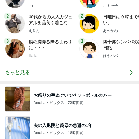
eri.
オギャ子
2
2
40代からの大人カジュ
日曜日は９時まで
アルを品良く着こなす
い。
ファッションブログ
えりん
あべかわ
3
3
銀の滴降る降るまわり
四十路シンパパの
に・・・
日記
illallan
はやパパ
もっと見る
お祭りの手ぬぐいでペットボトルカバー
Amebaトピックス
23時間前
夫の入退院と義母の急逝の1年
Amebaトピックス
18時間前