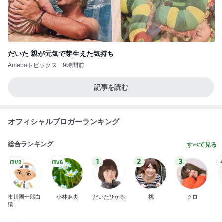
だいた 親が元気で芽生えた気持ち
Amebaトピックス
9時間前
記事を読む
オフィシャルブロガーランキング
総合ランキング
すべて見る
1
2
3
市川團十郎白
小林麻央
だいたひかる
桃
クロ
猿