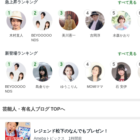
急上昇ランキング
すべて見る
1
2
3
4
5
木村直人
BEYOOOOO
美川憲一
吉岡淳
水森かおり
NDS
新登場ランキング
すべて見る
1
2
3
4
5
BEYOOOOO
島倉りか
ゆうこりん
MOMIママ
石 安伊
NDS
芸能人・有名人ブログ TOPへ
レジェンド松下のなんでもプレゼン！
Amebaトピックス
1時間前