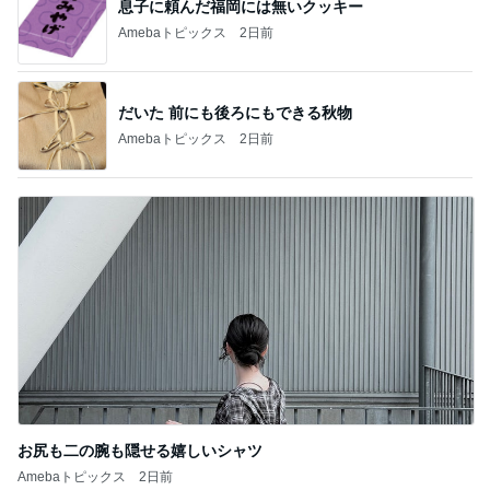
「あつかましい」と指摘されたその心根
Amebaトピックス
20時間前
記事を読む
独身時代の貯金で買ったブレスレット
Amebaトピックス
1日前
神がかってる掃除機
Amebaトピックス
17時間前
嫁が働いていたらという無駄な妄想
Amebaトピックス
2日前