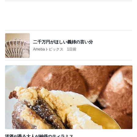
だいた 前にも後ろにもできる秋物
Amebaトピックス
2日前
お尻も二の腕も隠せる嬉しいシャツ
Amebaトピックス
2日前
記事を読む