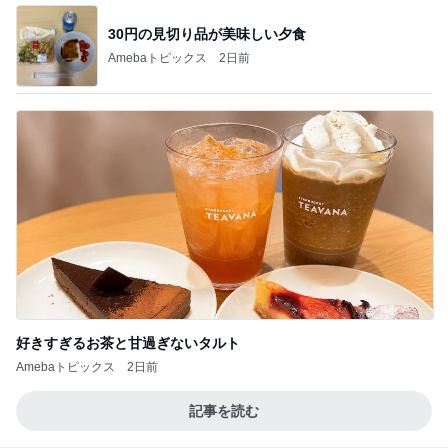
BEYOOOOO
島倉りか
ゆうこりん
石 安伊
蒼井心音
NDS
芸能人・有名人ブログ TOPへ
神がかってる掃除機
Amebaトピックス
17時間前
ママ友が調べてくれた夏らしいこと
Amebaトピックス
2日前
息子と行ったことない街へ小旅行
Amebaトピックス
2日前