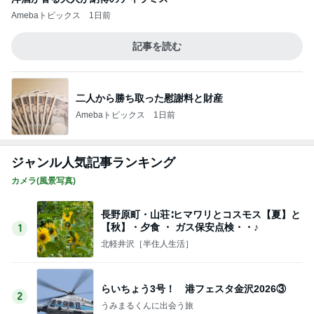
クーラーで身体がだる重な日の夜
Amebaトピックス
2日前
子の似顔絵に冷や汗かいた理由
Amebaトピックス
2日前
皆が羨む大学に25年勤めた幸運
Amebaトピックス
23時間前
旦那に勿体無いと言われたヴァンクリ
Amebaトピックス
1日前