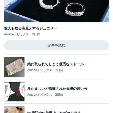
洋酒が香る大人が納得のティラミス
Amebaトピックス
1日前
記事を読む
二人から勝ち取った慰謝料と財産
Amebaトピックス
1日前
ジャンル人気記事ランキング
カメラ(風景写真)
長野原町・山荘∶ヒマワリとコスモス【夏】と