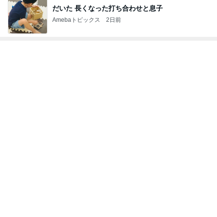
だいた 長くなった打ち合わせと息子
Amebaトピックス
2日前
トップブロガーランキング
ファッション
インテリア&DIY
1
1
妻です。ママです。女
おうちと暮らしの
です。
ピ 〜HOME&LI
eri.
yuki (ドキ子）
2
2
40代からの大人カジュ
ほんとうに必要な
アルを品良く着こなす
か持たない暮らし
ファッションブログ
ep Life Simple
えりん
yukiko
ンテリアのきろく
3
3
銀の滴降る降るまわり
１００均・カルデ
に・・・
好き！食いしん坊
らりん☆のブログ
illallan
☆きらりん☆