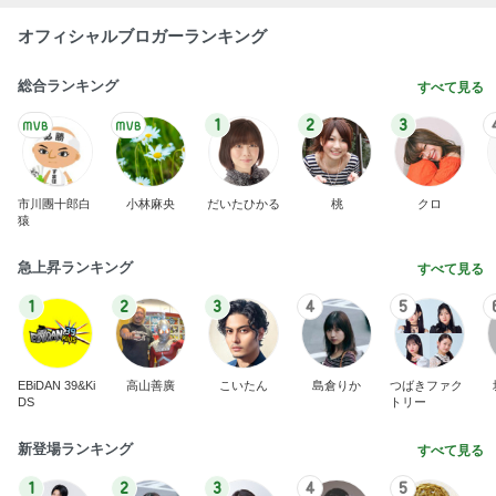
高橋英樹 北海道から届いたお土産
Amebaトピックス
2日前
アレク ずっと無視する妹のタマラ
Amebaトピックス
2日前
友人も唸る高見えするジュエリー