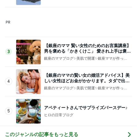
暑い日のレストランは選び放題
Amebaトピックス
23時間前
記事を読む
必ず聞かれる高見え2wayハンドバッグ
Amebaトピックス
1日前
韓国で散財して買ったお気に入りの物