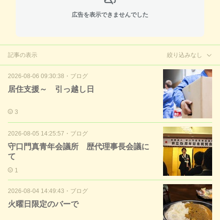
広告を表示できませんでした
記事の表示
絞り込みなし
2026-08-06 09:30:38
・
ブログ
居住支援～ 引っ越し日
3
2026-08-05 14:25:57
・
ブログ
守口門真青年会議所 歴代理事長会議に
て
1
2026-08-04 14:49:43
・
ブログ
火曜日限定のバーで