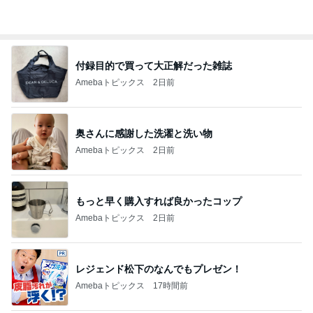
オフィシャルブロガーランキング
総合ランキング
すべて見る
1
2
3
市川團十郎白
小林麻央
だいたひかる
桃
クロ
猿
急上昇ランキング
すべて見る
1
2
3
4
5
EBiDAN 39&Ki
高山善廣
こいたん
島倉りか
つばきファク
DS
トリー
新登場ランキング
すべて見る
1
2
3
4
5