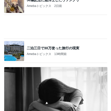
【秋】・夕食 ・ ガス保安点検・・♪
1
北軽井沢［半住人生活］
らいちょう3号！ 港フェスタ金沢2026③
2
うみまるくんに出会う旅
【銀座のママ 賢い女性のためのお言葉講座】
男を褒める「かきくけこ」 愛され上手は褒め
3
方上手
銀座のママブログ✨美肌で開運✨銀座ママが作った
化粧品✨銀座クラブ高嶋25歳で開店✨高嶋りえ子
お着物でエルメス バーキン コーデ
【銀座のママの賢い女の婚活アドバイス】美
しい女性ほどお金がかかります。タダで出会
4
えると思うなよ
銀座のママブログ✨美肌で開運✨銀座ママが作った
化粧品✨銀座クラブ高嶋25歳で開店✨高嶋りえ子
お着物でエルメス バーキン コーデ
アペティートさんでサプライズバースデー♪
5
ヒロの日常ブログ