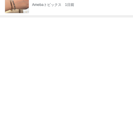
夫のDVに7年間耐え家を出る決断
Amebaトピックス
1日前
キッチンと一体化し足りない子供の弁当
Amebaトピックス
1日前
記事を読む