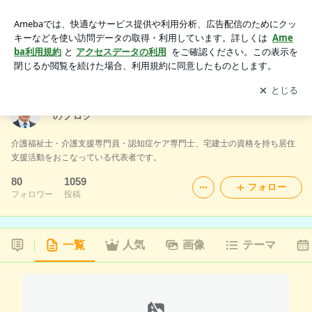
介護事業、居住支援法人、宅建業を運営している社長のブログ
アプリをダウンロードして
ブログの更新通知
を受け取りまし
開く
ょう。
介護事業、居住支援法人、宅建業を運営している社長
のブログ
介護福祉士・介護支援専門員・認知症ケア専門士、宅建士の資格を持ち居住
支援活動をおこなっている代表者です。
80
1059
フォロー
フォロワー
投稿
一覧
人気
画像
テーマ