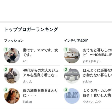
もっと見る
付録目的で買って大正解だった雑誌
Amebaトピックス
2日前
奥さんに感謝した洗濯と洗い物
Amebaトピックス
2日前
もっと早く購入すれば良かったコップ
Amebaトピックス
2日前
レジェンド松下のなんでもプレゼン！
Amebaトピックス
17時間前