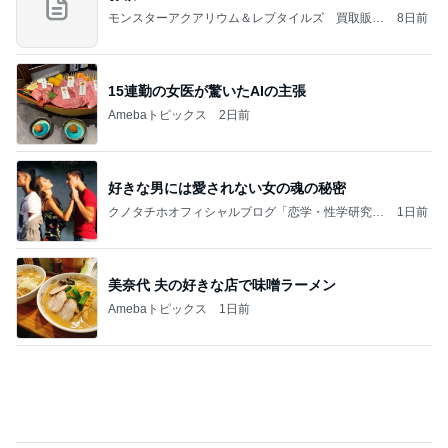
Amebaトピックス
2日前
好きな男には愛されない女の魂の秘密
クノタチホオフィシャルブログ「恋学・性学研究
1日前
室」Powered by Ameba
美奈代 夫の好きな店で味噌ラーメン
Amebaトピックス
1日前
2026/07/27(K) 4本
何でかな？何でだろ？
11日前