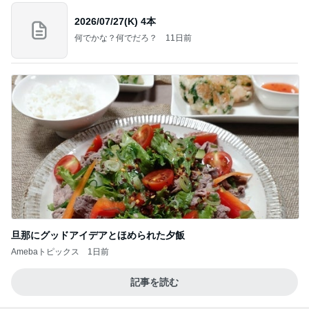
旦那にグッドアイデアとほめられた夕飯
Amebaトピックス
1日前
記事を読む
空手黒帯の夫も腕が痛くなった本
Amebaトピックス
1日前
涅槃寂静をゴールに設定することがなぜ大事なの
か、シンボルを受容可能なメッセージとして投げる
ことが
気功師から見たバレエとヒーリングのコツ～「まと
4日前
いのば」ブログ