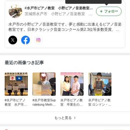
#水戸市ピアノ教室 小野ピアノ音楽教室 パリ研鑽講師陣による楽しいレッスン 子供・大人・音高音大受験対応
フォロー
茨城県水戸市 小野ピアノ音楽教室 絶対音感を育てる音楽ピアノレッスン
水戸市の小野ピアノ音楽教室です。夢と感動に出逢えるピアノ音楽
教室です。日本クラシック音楽コンクール第2.3位等多数受賞、東
京音大ピアノ演奏家コース合格。日本クラシック音楽協会等5つの
協会より優秀指導者賞受賞 https://ono-piano.com/piano.class/
最近の画像つき記事
#水戸市ピアノ
#水戸市教室Sup
水戸市ピアノ教
水戸市ピアノ教
教室 水戸市芸
raleitung Method
室 卒業生の活
室 ロンドン・ク
術文化功労賞を
e Japan®︎ピアノ
躍 公立教員採
ラシカル・ミュ
3名受賞
コンクール第
用合格
ージック・コン
1〜3位受賞
もっと見る
ペティション第
1位