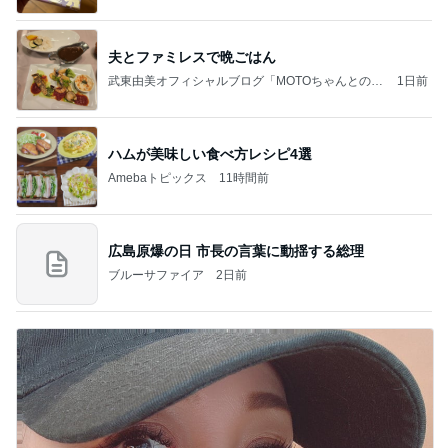
夫とファミレスで晩ごはん
武東由美オフィシャルブログ「MOTOちゃんとのは
1日前
っぴぃな毎日」Powered by Ameba
ハムが美味しい食べ方レシピ4選
Amebaトピックス
11時間前
広島原爆の日 市長の言葉に動揺する総理
ブルーサファイア
2日前