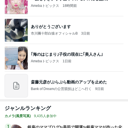
Amebaトピックス
18時間前
ありがとうございます
市川團十郎白猿オフィシャルB
3日前
｢海のはじまり｣子役の現在に｢美人さん｣
Amebaトピックス
1日前
斎藤元彦がぶらぶら動画のアップを止めた
Bank of Dreamの公営競技はどこへ行く
9日前
ジャンルランキング
カメラ(風景写真)
9,435人参加中
1
銀座のママブログ✨美肌で開運✨銀座ママが作った化