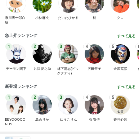
市川團十郎白
小林麻央
だいたひかる
桃
クロ
猿
急上昇ランキング
すべて見る
1
2
3
4
5
デーモン閣下
片岡愛之助
林下清志(ビッ
沢田聖子
金沢克彦
グダディ)
新登場ランキング
すべて見る
1
2
3
4
5
BEYOOOOO
島倉りか
ゆうこりん
石 安伊
蒼井心音
NDS