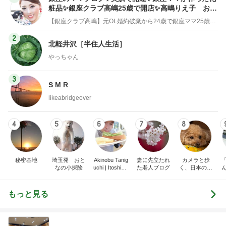
粧品✨銀座クラブ高嶋25歳で開店✨高嶋りえ子 お着
物でエルメス バーキン コーデ
【銀座クラブ高嶋】元OL婚約破棄から24歳で銀座ママ25歳でオーナーママ銀座 美肌で開運♡パワースポット巡り高嶋りえ子ブログ
2
北軽井沢［半住人生活］
やっちゃん
3
S M R
likeabridgeover
4
5
6
7
8
秘密基地
埼玉発 おと
Akinobu Tanig
妻に先立たれ
カメラと歩
なの小探険
uchi | Itoshima
た老人ブログ
く、日本の風
Landscape Ph
景スナップ紀
otographer
行
もっと見る