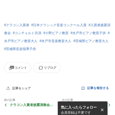
#
クラコン入賞者
#
日本クラシック音楽コンクール入賞
#
入賞者披露演
奏会
#
コンチェルト共演
#
小野ピアノ教室
#
水戸市ピアノ教室子供
#
水戸市ピアノ教室大人
#
水戸市音楽教室大人
#
茨城県ピアノ教室大人
#
茨城県音楽指導子供
コメント
リブログ
記事を報告する
記事をシェア
前の記事
次の記事
クラコン入賞者披露演奏会V
クラコン入賞者披露演奏会 V
気に入ったらフォロー
ol.3
ol.1
会員登録は不要です