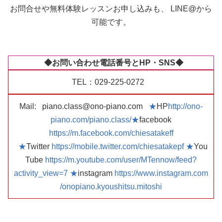
お問合せや無料体験レッスンお申し込みも、 LINE@から
可能です。
◆お問い合わせ電話番号とHP・SNS◆
TEL：029-225-0272
Mail:
piano.class@ono-piano.com
★
HP
http://ono-
piano.com/piano.class/
★
facebook
https://m.facebook.com/chiesatakeff
★
Twitter
https://mobile.twitter.com/chiesatakepf
★
You
Tube
https://m.youtube.com/user/MTennow/feed?
activity_view=7
★
instagram
https://www.instagram.com
/onopiano.kyoushitsu.mitoshi