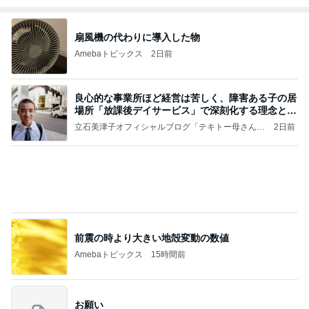
扇風機の代わりに導入した物
Amebaトピックス
2日前
良心的な事業所ほど経営は苦しく、障害ある子の居
場所「放課後デイサービス」で深刻化する理念と現
実の
立石美津子オフィシャルブログ「テキトー母さんの
2日前
すすめ」Powered by Ameba
前震の時より大きい地殻変動の数値
Amebaトピックス
15時間前
お願い
モンスターアクアリウム＆レプタイルズ 買取販売
8日前
情報
15連勤の女医が驚いたAIの主張