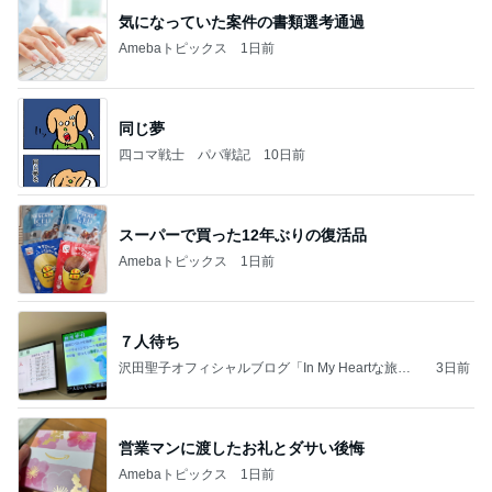
気になっていた案件の書類選考通過
Amebaトピックス
1日前
同じ夢
四コマ戦士 パパ戦記
10日前
スーパーで買った12年ぶりの復活品
Amebaトピックス
1日前
７人待ち
沢田聖子オフィシャルブログ「In My Heartな旅日
3日前
記」by Ameba
営業マンに渡したお礼とダサい後悔
Amebaトピックス
1日前