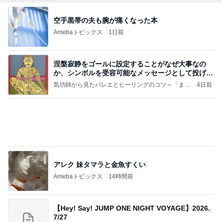
アレク 妹タマラと金魚すくい
Amebaトピックス
14時間前
【Hey! Say! JUMP ONE NIGHT VOYAGE】2026.
7/27
公式投稿まとめちゃいました。～HSJ＆UT&K.O.
12日前
～
程好い華やかな甘さのメロンパン
Amebaトピックス
1日前
【プレゼント選び】お金で買えないもの！これがな
かなか難しい！