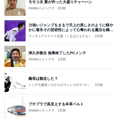
モモコ夫 妻が作った大盛りチャーハン
Amebaトピックス
2日前
力強いジャンプをまるで天上の美しさのように軽や
かに着氷その芸術性によって心奪われる魔法を織り
なす
フィギュアスケート応援（くまはともだち）
2日前
津久井教生 無事終了したPCメンテ
Amebaトピックス
1日前
義母は観念した？
トンデモ義母ンヌからのストレスがヤバい。
3日前
プチプラで高見えする本革ベルト
Amebaトピックス
1日前