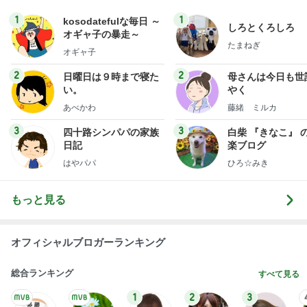
1
1
kosodatefulな毎日 ～
しろとくろしろ
オギャ子の暴走～
たまねぎ
オギャ子
2
2
日曜日は９時まで寝た
母さんは今日も世
い。
やく
あべかわ
藤緒 ミルカ
3
3
四十路シンパパの家族
白柴 『きなこ』 
日記
楽ブログ
はやパパ
ひろ☆みき
もっと見る
オフィシャルブロガーランキング
総合ランキング
すべて見る
1
2
3