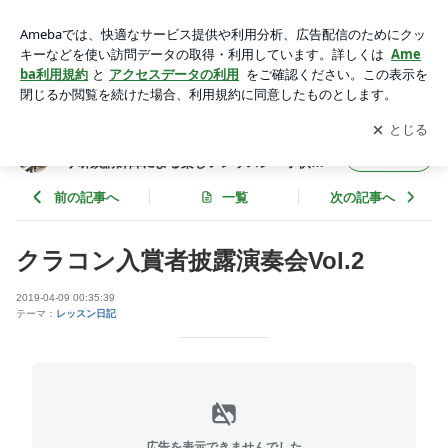
クラコン入賞者披露演奏会Vol.2 | #水戸市ピアノ教室 小野ピ
アノ音楽教室 パリ研鑽講師陣による楽しいレッスン 子供・
アプリをダウンロードして
ブログの更新通知
を受け取りまし
開く
大人・音高音大受験対応
ょう。
#水戸市ピアノ教室 小野ピアノ音楽教室 パ
フォロー
リ研鑽講師陣による楽しいレッスン 子供・
大人・音高音大受験対応
前の記事へ
一覧
次の記事へ
クラコン入賞者披露演奏会Vol.2
2019-04-09 00:35:39
テーマ：
レッスン日記
広告を表示できませんでした