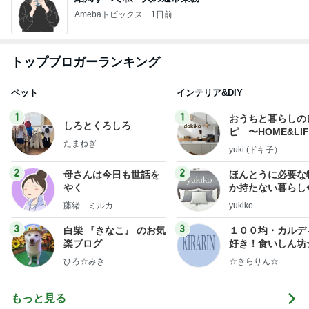
Amebaトピックス
1日前
トップブロガーランキング
ペット
インテリア&DIY
1
1
おうちと暮らしの
しろとくろしろ
ピ 〜HOME&LI
たまねぎ
yuki (ドキ子）
2
2
母さんは今日も世話を
ほんとうに必要な
やく
か持たない暮らし
ep Life Simple
藤緒 ミルカ
yukiko
ンテリアのきろく
3
3
白柴 『きなこ』 のお気
１００均・カルデ
楽ブログ
好き！食いしん坊
らりん☆のブログ
ひろ☆みき
☆きらりん☆
もっと見る