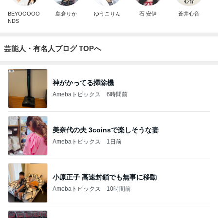
BEYOOOOO
島倉りか
ゆうこりん
石 安伊
蒼井心音
NDS
芸能人・有名人ブログ TOPへ
神がかってる掃除機
Amebaトピックス
6時間前
美奈代の夫 3coinsで楽しそうな妻
Amebaトピックス
1日前
小原正子 高速封鎖でも無事に移動
Amebaトピックス
10時間前