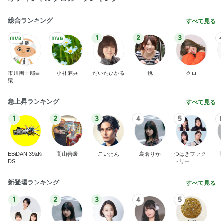
総合ランキング
すべて見る
1
2
3
市川團十郎白
小林麻央
だいたひかる
桃
クロ
猿
急上昇ランキング
すべて見る
1
2
3
4
5
EBiDAN 39&Ki
高山善廣
こいたん
島倉りか
つばきファク
DS
トリー
新登場ランキング
すべて見る
1
2
3
4
5