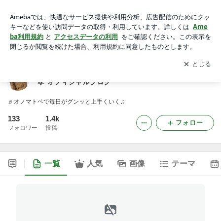
オノマトペ的思考でふんわり・のびのびな日々♪藤野良孝 オフ
ィシャルブログ
アプリをダウンロードして
ブログの更新通知
を受け取りまし
開く
ょう。
オノマトペ的思考でふんわり・のびのびな日々♪藤野良
孝 オフィシャルブログ
♬オノマトペで毎日がグンッと上手くいく♫
133
1.4k
フォロー
フォロワー
投稿
一覧
人気
画像
テーマ