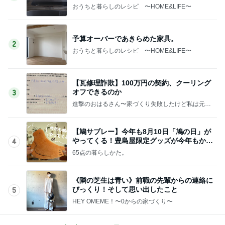
おうちと暮らしのレシピ 〜HOME&LIFE〜
予算オーバーであきらめた家具。
2
おうちと暮らしのレシピ 〜HOME&LIFE〜
【瓦修理詐欺】100万円の契約、クーリング
オフできるのか
3
進撃のおはるさん〜家づくり失敗したけど私は元気
です〜
【鳩サブレー】今年も8月10日「鳩の日」が
やってくる！豊島屋限定グッズが今年もかわ
4
いすぎる♡
65点の暮らしかた。
《隣の芝生は青い》前職の先輩からの連絡に
びっくり！そして思い出したこと
5
HEY OMEME！〜0からの家づくり〜