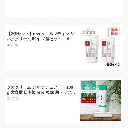
弾力 敏感肌 しっとり ニキビ跡 皮膚
再生クリーム リジュラン 化粧品 リジ
ュランクリーム rejuran 正規品
【2個セット】arztin エルツティン シ
ルククリーム 50g 2個セット ARZ
TIN リジェネレイティブシールドクリ
楽天市場
ーム 鎮静クリーム 保湿クリーム 韓国
コスメ プレゼント ギフト arztin 再生
クリーム
シカクリーム シカ ナチュアート 100
g 大容量 日本製 赤み 乾燥 肌トラブル
くすみ マスク荒れ 高濃度 ツボクサエ
楽天市場
キス 高保湿 フェイスクリーム ハンド
クリーム ボディクリーム CICA クリ
ーム