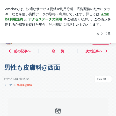
男性も皮膚科@西面 | 女は女♡アラカンakiraの釜山生活
アプリをダウンロードして
ブログの更新通知
を受け取りまし
開く
ょう。
女は女♡アラカンakiraの釜山生活
フォロー
前の記事へ
一覧
次の記事へ
男性も皮膚科@西面
2023-11-18 08:55:55
テーマ：
L 美容系@韓国