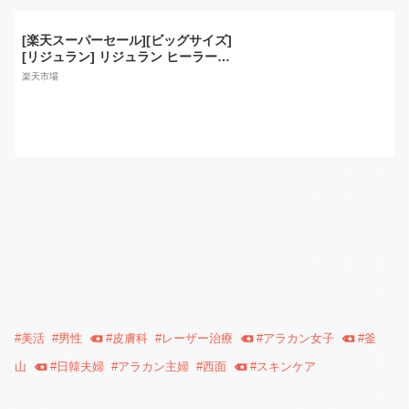
[楽天スーパーセール][ビッグサイズ]
[リジュラン] リジュラン ヒーラータ
ーンオーバーアンプル 30ml x 1本(Re
楽天市場
juran Healer Turnover Ampoule 30
ml big bottle ver.)
#
美活
#
男性
#
皮膚科
#
レーザー治療
#
アラカン女子
#
釜
山
#
日韓夫婦
#
アラカン主婦
#
西面
#
スキンケア