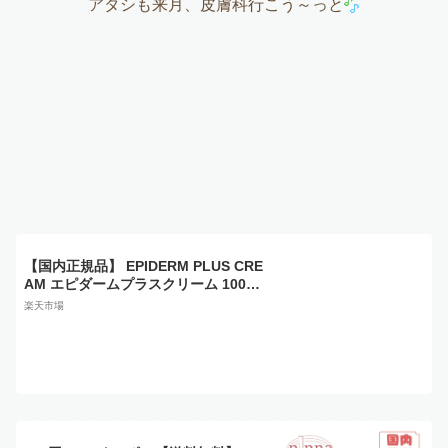
アタシも来月、皮膚科行こう～っと
【国内正規品】 EPIDERM PLUS CRE
AM エピダームプラスクリーム 100g
RIVESKIN フェイスクリーム カーボ
楽天市場
キシー炭酸パック 保湿 乾燥 美容 コス
メ スキンケア 韓国コスメ 【日本語パ
ッケージ】