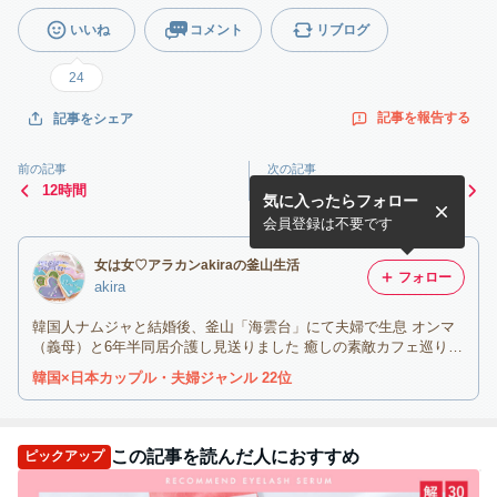
いいね
コメント
リブログ
24
記事を報告する
記事をシェア
前の記事
次の記事
12時間
釜山も今季初の氷点下&雪と
気に入ったらフォロー
アタシはお料理ＤＡＹ
会員登録は不要です
女は女♡アラカンakiraの釜山生活
フォロー
akira
韓国人ナムジャと結婚後、釜山「海雲台」にて夫婦で生息 オンマ
（義母）と6年半同居介護し見送りました 癒しの素敵カフェ巡りが
大好物で随時発信中です モットーは、「笑う門には福来る」(* ´艸
韓国×日本カップル・夫婦ジャンル 22位
｀)
この記事を読んだ人におすすめ
ピックアップ