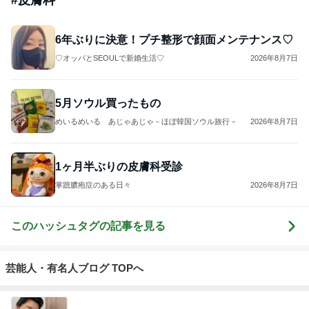
6年ぶりに決意！プチ整形で顔面メンテナンス♡
♡オッパとSEOULで新婚生活♡
2026年8月7日
5月ソウル買ったもの
めいるめいる あじゃあじゃ－ほぼ韓国ソウル旅行－
2026年8月7日
1ヶ月半ぶりの皮膚科受診
掌蹠膿疱症のある日々
2026年8月7日
このハッシュタグの記事を見る
芸能人・有名人ブログ TOPへ