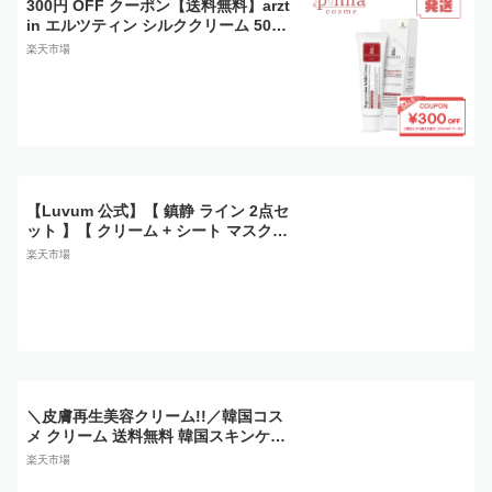
300円 OFF クーポン【送料無料】arzt
in エルツティン シルククリーム 50g
ARZTIN リジェネレイティブシールド
楽天市場
クリーム 鎮静クリーム 保湿クリーム
韓国 コスメ プレゼント ギフト arztin
再生クリーム
【Luvum 公式】【 鎮静 ライン 2点セ
ット 】【 クリーム + シート マスク
】 保湿 フェイスクリーム 再生クリー
楽天市場
ム ゲル パック 顔パック ゲルパック
潤い しっとり 敏感肌 乾燥肌 トラブル
肌 敏感肌 スキンケア 化粧品 韓国 コ
スメ ラビューム
＼皮膚再生美容クリーム!!／韓国コス
メ クリーム 送料無料 韓国スキンケア
ターンオーバー クリーム ベタつかな
楽天市場
い チューブ式クリーム シワ 保湿 鎮静