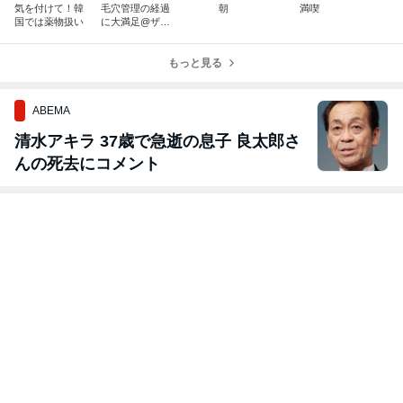
気を付けて！韓
毛穴管理の経過
朝
満喫
国では薬物扱い
に大満足@ザ
ウエルネス ク
リニック/カンナ
ム
もっと見る
ABEMA
清水アキラ 37歳で急逝の息子 良太郎さ
んの死去にコメント