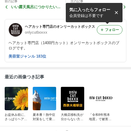
前の記事
次の記事
いい露天風呂につかりたい
6月21日は夏至です！！
気に入ったらフォロー
な〜
会員登録は不要です
ヘアカット専門店のオンリーカットボックス
フォロー
onlycutboxxx
ヘアカット専門店（1400円カット）オンリーカットボックスのブ
ログです。
美容室ジャンル 183位
最近の画像つき記事
お盆休み前に、
夏本番！熱中症
大橋店移転先が
「令和8年熊本
さっぱりヘアカ
対策をして乗り
分からない方
地震」で被害に
ットしません
越えましょう！
に！NEW大橋店
遭われた皆様に
か？
へご案内しま
お見舞い申し上