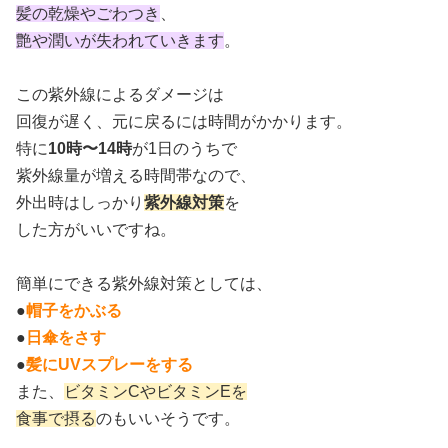
髪の乾燥やごわつき
、
艶や潤いが失われていきます
。
この紫外線によるダメージは
回復が遅く、元に戻るには時間がかかります。
特に
10時〜14時
が1日のうちで
紫外線量が増える時間帯なので、
外出時はしっかり
紫外線対策
を
した方がいいですね。
簡単にできる紫外線対策としては、
●
帽子をかぶる
●
日傘をさす
●
髪にUVスプレーをする
また、
ビタミンCやビタミンEを
食事で摂る
のもいいそうです。