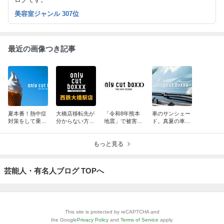
美容室ジャンル 307位
最近の画像つき記事
夏本番！熱中症
大橋店移転先が
「令和8年熊本
車のサンシェー
対策をして乗り
分からない方
地震」で被害に
ド。真夏の車内
越えましょう！
に！NEW大橋店
遭われた皆様に
熱を引き算する
へご案内しま
お見舞い申し上
30秒の効果！
す！
もっと見る
げます。
芸能人・有名人ブログ TOPへ
This site is protected by reCAPTCHA and
the Google
Privacy Policy
and
Terms of Service
apply.