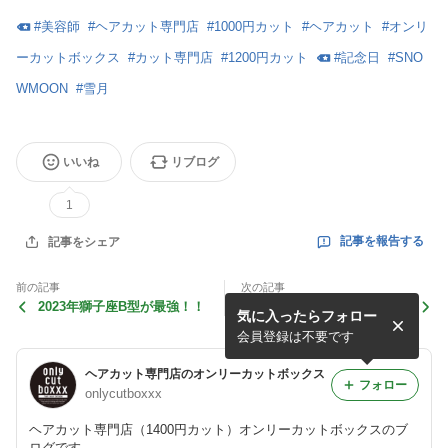
#
美容師
#
ヘアカット専門店
#
1000円カット
#
ヘアカット
#
オンリ
ーカットボックス
#
カット専門店
#
1200円カット
#
記念日
#
SNO
WMOON
#
雪月
いいね
リブログ
1
記事を報告する
記事をシェア
前の記事
次の記事
2023年獅子座B型が最強！！
今日は猫の日？忍者の日？
気に入ったらフォロー
会員登録は不要です
ヘアカット専門店のオンリーカットボックス
フォロー
onlycutboxxx
ヘアカット専門店（1400円カット）オンリーカットボックスのブ
ログです。