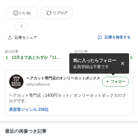
いいね
リブログ
2
記事を報告する
記事をシェア
前の記事
次の記事
12月まであとわずか『11月2
日本ハムの新庄剛志新監に期
気に入ったらフォロー
6日』は何の日か知ってる？
待。
会員登録は不要です
ヘアカット専門店のオンリーカットボックス
フォロー
onlycutboxxx
ヘアカット専門店（1400円カット）オンリーカットボックスのブ
ログです。
美容室ジャンル 258位
最近の画像つき記事