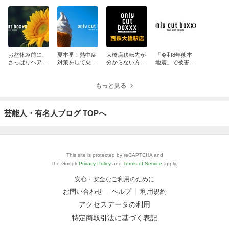
お盆休み前に、
夏本番！熱中症
大橋店移転先が
「令和8年熊本
さっぱりヘアカ
対策をして乗り
分からない方
地震」で被害に
ットしません
越えましょう！
に！NEW大橋店
遭われた皆様に
か？
へご案内しま
お見舞い申し上
もっと見る
す！
げます。
芸能人・有名人ブログ TOPへ
This site is protected by reCAPTCHA and
the Google
Privacy Policy
and
Terms of Service
apply.
安心・安全なご利用のために
お問い合わせ
ヘルプ
利用規約
アクセスデータの利用
特定商取引法に基づく表記